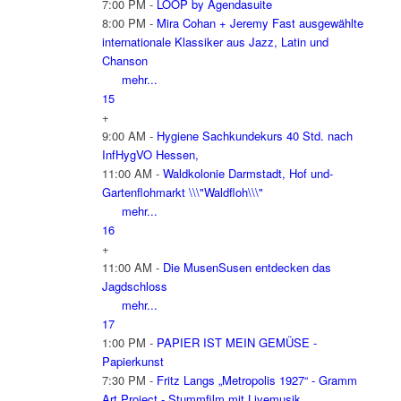
7:00 PM -
LOOP by Agendasuite
8:00 PM -
Mira Cohan + Jeremy Fast ausgewählte
internationale Klassiker aus Jazz, Latin und
Chanson
mehr...
15
+
9:00 AM -
Hygiene Sachkundekurs 40 Std. nach
InfHygVO Hessen,
11:00 AM -
Waldkolonie Darmstadt, Hof und-
Gartenflohmarkt \\\"Waldfloh\\\"
mehr...
16
+
11:00 AM -
Die MusenSusen entdecken das
Jagdschloss
mehr...
17
1:00 PM -
PAPIER IST MEIN GEMÜSE -
Papierkunst
7:30 PM -
Fritz Langs „Metropolis 1927“ - Gramm
Art Project - Stummfilm mit Livemusik