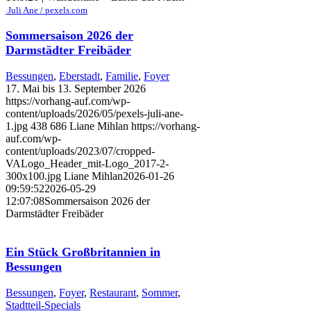
Juli Ane / pexels.com
Sommersaison 2026 der
Darmstädter Freibäder
Bessungen
,
Eberstadt
,
Familie
,
Foyer
17. Mai bis 13. September 2026
https://vorhang-auf.com/wp-
content/uploads/2026/05/pexels-juli-ane-
1.jpg
438
686
Liane Mihlan
https://vorhang-
auf.com/wp-
content/uploads/2023/07/cropped-
VALogo_Header_mit-Logo_2017-2-
300x100.jpg
Liane Mihlan
2026-01-26
09:59:52
2026-05-29
12:07:08
Sommersaison 2026 der
Darmstädter Freibäder
Ein Stück Großbritannien in
Bessungen
Bessungen
,
Foyer
,
Restaurant
,
Sommer
,
Stadtteil-Specials