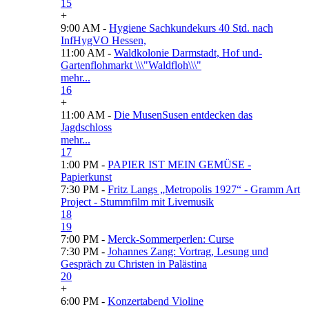
15
+
9:00 AM -
Hygiene Sachkundekurs 40 Std. nach
InfHygVO Hessen,
11:00 AM -
Waldkolonie Darmstadt, Hof und-
Gartenflohmarkt \\\"Waldfloh\\\"
mehr...
16
+
11:00 AM -
Die MusenSusen entdecken das
Jagdschloss
mehr...
17
1:00 PM -
PAPIER IST MEIN GEMÜSE -
Papierkunst
7:30 PM -
Fritz Langs „Metropolis 1927“ - Gramm Art
Project - Stummfilm mit Livemusik
18
19
7:00 PM -
Merck-Sommerperlen: Curse
7:30 PM -
Johannes Zang: Vortrag, Lesung und
Gespräch zu Christen in Palästina
20
+
6:00 PM -
Konzertabend Violine