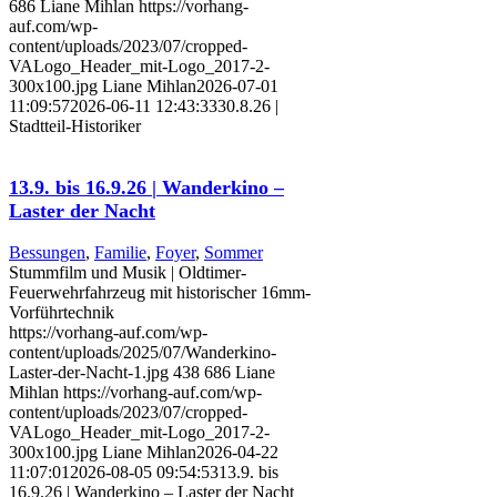
686
Liane Mihlan
https://vorhang-
auf.com/wp-
content/uploads/2023/07/cropped-
VALogo_Header_mit-Logo_2017-2-
300x100.jpg
Liane Mihlan
2026-07-01
11:09:57
2026-06-11 12:43:33
30.8.26 |
Stadtteil-Historiker
13.9. bis 16.9.26 | Wanderkino –
Laster der Nacht
Bessungen
,
Familie
,
Foyer
,
Sommer
Stummfilm und Musik | Oldtimer-
Feuerwehrfahrzeug mit historischer 16mm-
Vorführtechnik
https://vorhang-auf.com/wp-
content/uploads/2025/07/Wanderkino-
Laster-der-Nacht-1.jpg
438
686
Liane
Mihlan
https://vorhang-auf.com/wp-
content/uploads/2023/07/cropped-
VALogo_Header_mit-Logo_2017-2-
300x100.jpg
Liane Mihlan
2026-04-22
11:07:01
2026-08-05 09:54:53
13.9. bis
16.9.26 | Wanderkino – Laster der Nacht