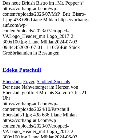
Das neue British Bistro im „Mr. Pepper’s“
https://vorhang-auf.com/wp-
content/uploads/2026/07/MrP_Brit_Bistro-
1.jpg
438
686
Liane Mihlan
https://vorhang-
auf.com/wp-
content/uploads/2023/07/cropped-
VALogo_Header_mit-Logo_2017-2-
300x100.jpg
Liane Mihlan
2024-07-03
09:44:45
2026-07-01 11:10:56
Ein Stück
Großbritannien in Bessungen
Edeka Patschull
Eberstadt
,
Foyer
,
Stadtteil-Specials
Der neue Nahversorger im Herzen von
Eberstadt geöffnet Mo. bis Sa. von 7 bis 21
Uhr
https://vorhang-auf.com/wp-
content/uploads/2024/10/Patschull-
Eberstadt-1.jpg
438
686
Liane Mihlan
https://vorhang-auf.com/wp-
content/uploads/2023/07/cropped-
VALogo_Header_mit-Logo_2017-2-
300x100.jpg
Liane Mihlan
2024-06-03