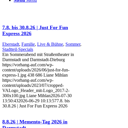
Menü
Menü
7.8. bis 30.8.26 | Just For Fun
Express 2026
Eberstadt
,
Familie
,
Live & Bühne
,
Sommer
,
Stadtteil-Specials
Ein Sommerabend mit Straßentheater in
Darmstadt und Darmstadt-Dieburg
https://vorhang-auf.com/wp-
content/uploads/2026/06/just-for-fun-
express-1.jpg
438
686
Liane Mihlan
https://vorhang-auf.com/wp-
content/uploads/2023/07/cropped-
VALogo_Header_mit-Logo_2017-2-
300x100.jpg
Liane Mihlan
2026-07-30
13:50:43
2026-06-29 10:13:57
7.8. bis
30.8.26 | Just For Fun Express 2026
8.8.26 | Memento-Tag 2026 in
Darmstadt