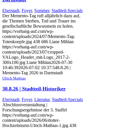
Eberstadt
,
Foyer
,
Sommer
,
Stadtteil-Specials
Der Memento-Tag ruft alljährlich dazu auf,
die Themen Sterben, Tod und Trauer ins
gesellschaftliche Bewusstsein zu holen.
https://vorhang-auf.com/wp-
content/uploads/2024/07/Memento-Tag-
Totenkoepfe.jpg
438
686
Liane Mihlan
https://vorhang-auf.com/wp-
content/uploads/2023/07/cropped-
VALogo_Header_mit-Logo_2017-2-
300x100.jpg
Liane Mihlan
2026-07-30
10:46:39
2026-07-02 10:37:54
8.8.26 |
Memento-Tag 2026 in Darmstadt
Ulrich Mathias
30.8.26 | Stadtteil-Historiker
Eberstadt
,
Foyer
,
Literatur
,
Stadtteil-Specials
Abschlussveranstaltung |
Forschungsergebnisse der 3. Staffel
https://vorhang-auf.com/wp-
content/uploads/2026/06/dotter-
Hochzeitsturm-Ulrich-Mathias-1.jpg
438