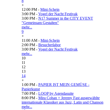
8
+
12:00 PM -
Mini-Schein
3:00 PM -
Vogel der Nacht Festivak
3:00 PM -
N17 Summer in the CITY EVENT
"Gemeinsam Gestalten"
mehr...
9
+
11:00 AM -
Mini-Schein
2:00 PM -
Besucherlabor
3:00 PM -
Vogel der Nacht Festivak
mehr...
10
11
12
13
14
+
1:00 PM -
PAPIER IST MEIN GEMÜSE -
Papierkunst
7:00 PM -
LOOP by Agendasuite
8:00 PM -
Mira Cohan + Jeremy Fast ausgewählte
internationale Klassiker aus Jazz, Latin und Chanson
mehr...