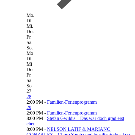
Mo.
Di.
Mi.
Do.
Fr.
Sa.
So.
Mo
Di
Mi
Do
Fr
Sa
So
27
28
2:00 PM -
Familien-Ferienprogramm
29
2:00 PM -
Familien-Ferienprogramm
8:00 PM -
Stefan Gwildis – Das war doch grad erst
eben
8:00 PM -
NELSON LATIF & MARIANO
GONZÁLEZ – Choro Samba und brasilianischer Jazz