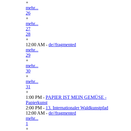
+
mehr...
26
+
mehr...
27
28
+
12:00 AM -
de//fragmented
mehr...
29
+
mehr...
30
+
mehr...
31
+
1:00 PM -
PAPIER IST MEIN GEMÜSE -
Papierkunst
2:00 PM -
13. Internationaler Waldkunstpfad
12:00 AM -
de//fragmented
mehr...
1
+