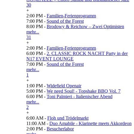
30
+
2:00 PM -
Familien-Ferienprogramm
7:00 PM -
Sound of the Forest
8:00 PM -
Brodowy & Reichow – Zwei Optimisten
mehr...
31
+
2:00 PM -
Familien-Ferienprogramm
6:00 PM -
2. CLASSIC ROCK NACHT Party in der
N17 EVENT LOUNGE
7:00 PM -
Sound of the Forest
mehr...
1
+
1:00 PM -
Widefield Openair
5:00 PM -
We need Soul! - Topshake BBQ Vol. 7
6:00 PM -
Toni Palmieri - Italienischer Abend
mehr...
2
+
6:00 AM -
Floh und Trödelmarkt
11:00 AM -
Duo Amabile - Klarinette meets Akkordeon
2:00 PM -
Besucherlabor