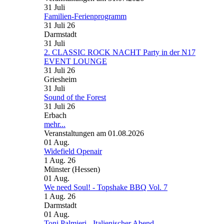
31
Juli
Familien-Ferienprogramm
31 Juli 26
Darmstadt
31
Juli
2. CLASSIC ROCK NACHT Party in der N17
EVENT LOUNGE
31 Juli 26
Griesheim
31
Juli
Sound of the Forest
31 Juli 26
Erbach
mehr...
Veranstaltungen am 01.08.2026
01
Aug.
Widefield Openair
1 Aug. 26
Münster (Hessen)
01
Aug.
We need Soul! - Topshake BBQ Vol. 7
1 Aug. 26
Darmstadt
01
Aug.
Toni Palmieri - Italienischer Abend