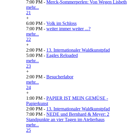
7:00 PM -
Merck-Sommerperlen: Von Wegen Lisbeth
mehr...
21
+
6:00 PM -
Volk im Schloss
7:00 PM -
weiter immer weiter ...?
mehr...
22
+
2:00 PM -
13. Internationaler Waldkunstpfad
5:00 PM -
Eagles Reloaded
mehr...
23
+
2:00 PM -
Besucherlabor
mehr...
24
+
1:00 PM -
PAPIER IST MEIN GEMÜSE -
Papierkunst
2:00 PM -
13. Internationaler Waldkunstpfad
7:00 PM -
NEDE und Bernhard & Meyer: 2
Standpunkte an vier Tagen im Atelierhaus
mehr...
25