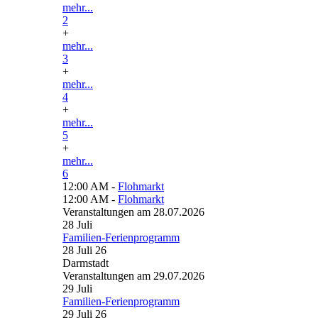
mehr...
2
+
mehr...
3
+
mehr...
4
+
mehr...
5
+
mehr...
6
12:00 AM -
Flohmarkt
12:00 AM -
Flohmarkt
Veranstaltungen am 28.07.2026
28
Juli
Familien-Ferienprogramm
28 Juli 26
Darmstadt
Veranstaltungen am 29.07.2026
29
Juli
Familien-Ferienprogramm
29 Juli 26