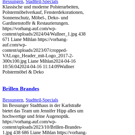
Bessungen
,
Stadtteil-Specials
Klassische und moderne Polsterarbeiten,
Polstermöbelverkauf, Fensterdekorationen,
Sonnenschutz, Möbel-, Deko- und
Gardinenstoffe & Restaurierungen.
https://vorhang-auf.com/wp-
content/uploads/2024/04/Wallner_1.jpg
438
671
Liane Mihlan
https://vorhang-
auf.com/wp-
content/uploads/2023/07/cropped-
VALogo_Header_mit-Logo_2017-2-
300x100.jpg
Liane Mihlan
2024-04-16
10:56:04
2024-04-16 11:14:09
Wallner
Polstermöbel & Deko
Brillen Brandes
Bessungen
,
Stadtteil-Specials
Im Bessunger Stadthaus in der Karlstraße
bietet das Team um Jennifer Hipp alles um
hochwertige und feine Augenoptik.
https://vorhang-auf.com/wp-
content/uploads/2023/10/Brillen-Brandes-
1.jpg
438
686
Liane Mihlan
https://vorhang-