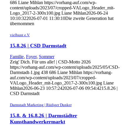
686
Liane Mihlan
https://vorhang-auf.com/wp-
content/uploads/2023/07/cropped-VALogo_Header_mit-
Logo_2017-2-300x100.jpg
Liane Mihlan
2026-06-24
10:10:32
2026-07-01 11:30:10
Die zweite Generation hat
übernommen
vielbunt e.V.
15.8.26 | CSD Darmstadt
Familie
,
Foyer
,
Sommer
Zeig' Dich. Für uns alle! | CSD-Motto 2026
https://vorhang-auf.com/wp-content/uploads/2025/05/CSD-
Darmstadt-1.jpg
438
686
Liane Mihlan
https://vorhang-
auf.com/wp-content/uploads/2023/07/cropped-
VALogo_Header_mit-Logo_2017-2-300x100.jpg
Liane
Mihlan
2026-06-23 10:57:24
2026-07-06 09:54:42
15.8.26 |
CSD Darmstadt
Darmstadt Marketing | Rüdiger Dunker
15.8. & 16.8.26 | Darmstädter
Kunsthandwerkermarkt