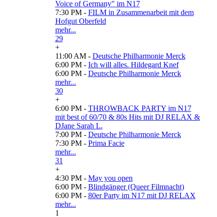
Voice of Germany" im N17
7:30 PM -
FILM in Zusammenarbeit mit dem
Hofgut Oberfeld
mehr...
29
+
11:00 AM -
Deutsche Philharmonie Merck
6:00 PM -
Ich will alles. Hildegard Knef
6:00 PM -
Deutsche Philharmonie Merck
mehr...
30
+
6:00 PM -
THROWBACK PARTY im N17
mit best of 60/70 & 80s Hits mit DJ RELAX &
DJane Sarah L.
7:00 PM -
Deutsche Philharmonie Merck
7:30 PM -
Prima Facie
mehr...
31
+
4:30 PM -
May you open
6:00 PM -
Blindgänger (Queer Filmnacht)
6:00 PM -
80er Party im N17 mit DJ RELAX
mehr...
1