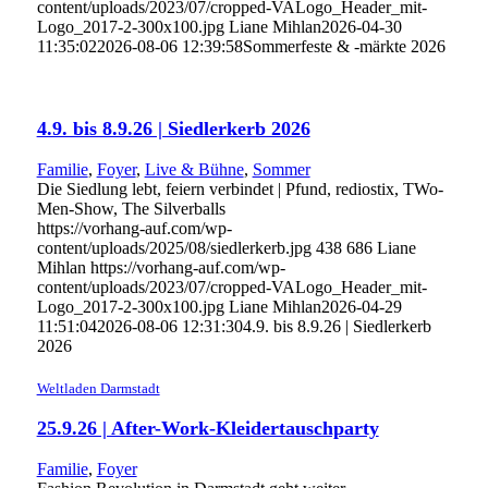
content/uploads/2023/07/cropped-VALogo_Header_mit-
Logo_2017-2-300x100.jpg
Liane Mihlan
2026-04-30
11:35:02
2026-08-06 12:39:58
Sommerfeste & -märkte 2026
4.9. bis 8.9.26 | Siedlerkerb 2026
Familie
,
Foyer
,
Live & Bühne
,
Sommer
Die Siedlung lebt, feiern verbindet | Pfund, rediostix, TWo-
Men-Show, The Silverballs
https://vorhang-auf.com/wp-
content/uploads/2025/08/siedlerkerb.jpg
438
686
Liane
Mihlan
https://vorhang-auf.com/wp-
content/uploads/2023/07/cropped-VALogo_Header_mit-
Logo_2017-2-300x100.jpg
Liane Mihlan
2026-04-29
11:51:04
2026-08-06 12:31:30
4.9. bis 8.9.26 | Siedlerkerb
2026
Weltladen Darmstadt
25.9.26 | After-Work-Kleidertauschparty
Familie
,
Foyer