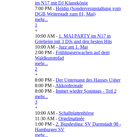
im N17 mit DJ Klangkönig
7:00 PM -
Heldin (Sonderveranstaltung vom
DGB Weiterstadt zum 01, Mai)
mehr...
1
+
10:00 AM -
1. MAI PARTY im N17 in
Grieheim mit 3 DJs und den besten Hits
10:00 AM -
Jazz am 1. Mai
2:00 PM -
Frühlingserwachen auf dem
Waldkunstpfad
mehr...
2
+
8:00 PM -
Der Untergang des Hauses Usher
8:00 PM -
Akkordeonale
8:00 PM -
Immer wieder Sonntags - Teil 2
mehr...
3
+
10:00 AM -
Schallplattenbörse
11:30 AM -
Orgelmatinée
1:00 PM -
2. Bundesliga: SV Darmstadt 98 -
Hamburger SV
mehr...