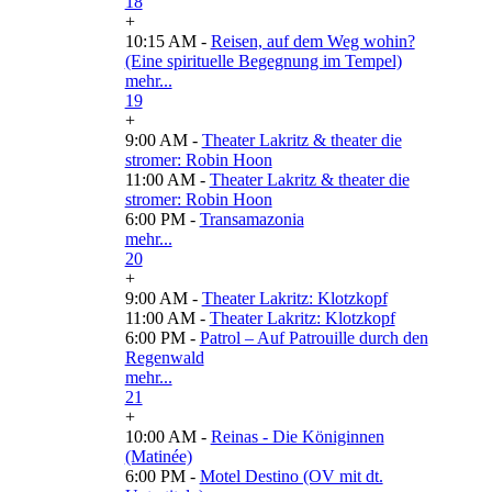
18
+
10:15 AM -
Reisen, auf dem Weg wohin?
(Eine spirituelle Begegnung im Tempel)
mehr...
19
+
9:00 AM -
Theater Lakritz & theater die
stromer: Robin Hoon
11:00 AM -
Theater Lakritz & theater die
stromer: Robin Hoon
6:00 PM -
Transamazonia
mehr...
20
+
9:00 AM -
Theater Lakritz: Klotzkopf
11:00 AM -
Theater Lakritz: Klotzkopf
6:00 PM -
Patrol – Auf Patrouille durch den
Regenwald
mehr...
21
+
10:00 AM -
Reinas - Die Königinnen
(Matinée)
6:00 PM -
Motel Destino (OV mit dt.