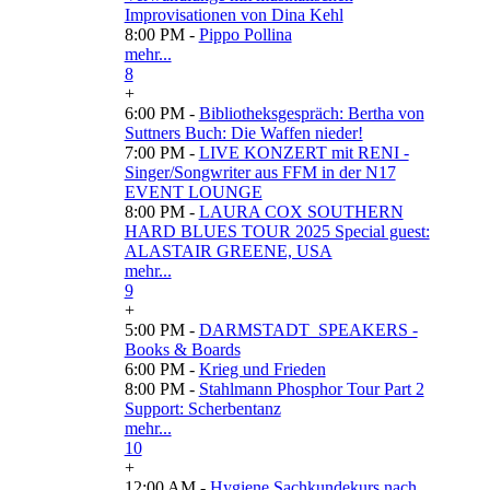
Improvisationen von Dina Kehl
8:00 PM -
Pippo Pollina
mehr...
8
+
6:00 PM -
Bibliotheksgespräch: Bertha von
Suttners Buch: Die Waffen nieder!
7:00 PM -
LIVE KONZERT mit RENI -
Singer/Songwriter aus FFM in der N17
EVENT LOUNGE
8:00 PM -
LAURA COX SOUTHERN
HARD BLUES TOUR 2025 Special guest:
ALASTAIR GREENE, USA
mehr...
9
+
5:00 PM -
DARMSTADT_SPEAKERS -
Books & Boards
6:00 PM -
Krieg und Frieden
8:00 PM -
Stahlmann Phosphor Tour Part 2
Support: Scherbentanz
mehr...
10
+
12:00 AM -
Hygiene Sachkundekurs nach