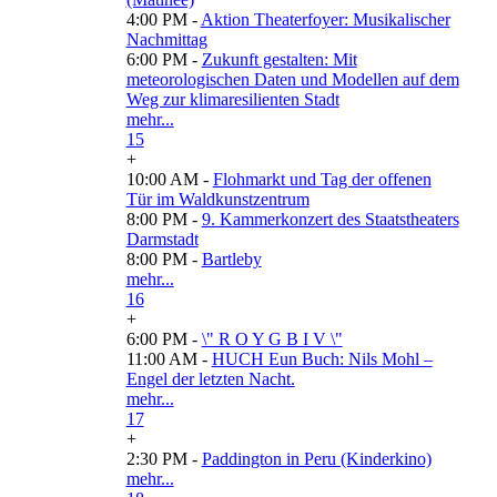
4:00 PM -
Aktion Theaterfoyer: Musikalischer
Nachmittag
6:00 PM -
Zukunft gestalten: Mit
meteorologischen Daten und Modellen auf dem
Weg zur klimaresilienten Stadt
mehr...
15
+
10:00 AM -
Flohmarkt und Tag der offenen
Tür im Waldkunstzentrum
8:00 PM -
9. Kammerkonzert des Staatstheaters
Darmstadt
8:00 PM -
Bartleby
mehr...
16
+
6:00 PM -
\" R O Y G B I V \"
11:00 AM -
HUCH Eun Buch: Nils Mohl –
Engel der letzten Nacht.
mehr...
17
+
2:30 PM -
Paddington in Peru (Kinderkino)
mehr...