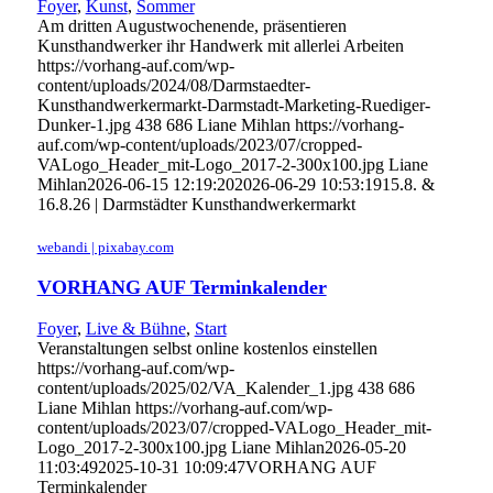
Foyer
,
Kunst
,
Sommer
Am dritten Augustwochenende, präsentieren
Kunsthandwerker ihr Handwerk mit allerlei Arbeiten
https://vorhang-auf.com/wp-
content/uploads/2024/08/Darmstaedter-
Kunsthandwerkermarkt-Darmstadt-Marketing-Ruediger-
Dunker-1.jpg
438
686
Liane Mihlan
https://vorhang-
auf.com/wp-content/uploads/2023/07/cropped-
VALogo_Header_mit-Logo_2017-2-300x100.jpg
Liane
Mihlan
2026-06-15 12:19:20
2026-06-29 10:53:19
15.8. &
16.8.26 | Darmstädter Kunsthandwerkermarkt
webandi | pixabay.com
VORHANG AUF Terminkalender
Foyer
,
Live & Bühne
,
Start
Veranstaltungen selbst online kostenlos einstellen
https://vorhang-auf.com/wp-
content/uploads/2025/02/VA_Kalender_1.jpg
438
686
Liane Mihlan
https://vorhang-auf.com/wp-
content/uploads/2023/07/cropped-VALogo_Header_mit-
Logo_2017-2-300x100.jpg
Liane Mihlan
2026-05-20
11:03:49
2025-10-31 10:09:47
VORHANG AUF
Terminkalender