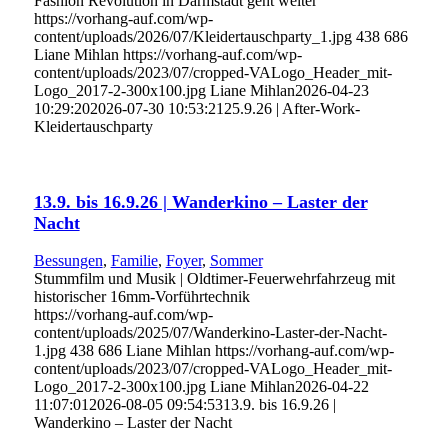
Fashion Revolution in Darmstadt geht weiter
https://vorhang-auf.com/wp-
content/uploads/2026/07/Kleidertauschparty_1.jpg
438
686
Liane Mihlan
https://vorhang-auf.com/wp-
content/uploads/2023/07/cropped-VALogo_Header_mit-
Logo_2017-2-300x100.jpg
Liane Mihlan
2026-04-23
10:29:20
2026-07-30 10:53:21
25.9.26 | After-Work-
Kleidertauschparty
13.9. bis 16.9.26 | Wanderkino – Laster der
Nacht
Bessungen
,
Familie
,
Foyer
,
Sommer
Stummfilm und Musik | Oldtimer-Feuerwehrfahrzeug mit
historischer 16mm-Vorführtechnik
https://vorhang-auf.com/wp-
content/uploads/2025/07/Wanderkino-Laster-der-Nacht-
1.jpg
438
686
Liane Mihlan
https://vorhang-auf.com/wp-
content/uploads/2023/07/cropped-VALogo_Header_mit-
Logo_2017-2-300x100.jpg
Liane Mihlan
2026-04-22
11:07:01
2026-08-05 09:54:53
13.9. bis 16.9.26 |
Wanderkino – Laster der Nacht