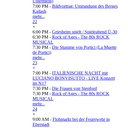
Untertiteln)
7:00 PM -
Bildvortrag: Umrundung des Berges
Kailash
mehr...
22
+
6:00 PM -
Griesheim spielt / Spieleabend Ü-30
6:30 PM -
Rock of Ages - The 80s ROCK
MUSICAL
7:30 PM -
Die Stumme von Portici (La Muette
de Portici)
mehr...
23
+
7:00 PM -
ITALIENISCHE NACHT mit
LUCIANO BONVISUTTO - LIVE Konzert
im N17
7:30 PM -
Die Frauen von Stepford
7:30 PM -
Rock of Ages - The 80s ROCK
MUSICAL
mehr...
24
+
9:00 AM -
Flohmarkt bei der Feuerwehr in
Eberstadt