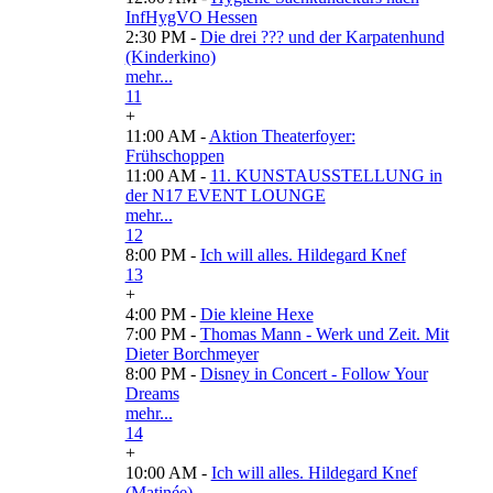
InfHygVO Hessen
2:30 PM -
Die drei ??? und der Karpatenhund
(Kinderkino)
mehr...
11
+
11:00 AM -
Aktion Theaterfoyer:
Frühschoppen
11:00 AM -
11. KUNSTAUSSTELLUNG in
der N17 EVENT LOUNGE
mehr...
12
8:00 PM -
Ich will alles. Hildegard Knef
13
+
4:00 PM -
Die kleine Hexe
7:00 PM -
Thomas Mann - Werk und Zeit. Mit
Dieter Borchmeyer
8:00 PM -
Disney in Concert - Follow Your
Dreams
mehr...
14
+
10:00 AM -
Ich will alles. Hildegard Knef
(Matinée)