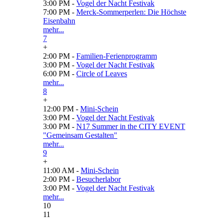
3:00 PM -
Vogel der Nacht Festivak
7:00 PM -
Merck-Sommerperlen: Die Höchste
Eisenbahn
mehr...
7
+
2:00 PM -
Familien-Ferienprogramm
3:00 PM -
Vogel der Nacht Festivak
6:00 PM -
Circle of Leaves
mehr...
8
+
12:00 PM -
Mini-Schein
3:00 PM -
Vogel der Nacht Festivak
3:00 PM -
N17 Summer in the CITY EVENT
"Gemeinsam Gestalten"
mehr...
9
+
11:00 AM -
Mini-Schein
2:00 PM -
Besucherlabor
3:00 PM -
Vogel der Nacht Festivak
mehr...
10
11