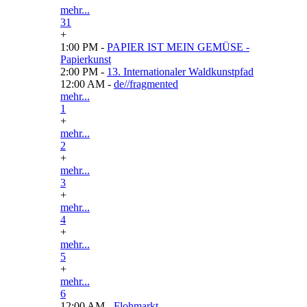
mehr...
31
+
1:00 PM -
PAPIER IST MEIN GEMÜSE -
Papierkunst
2:00 PM -
13. Internationaler Waldkunstpfad
12:00 AM -
de//fragmented
mehr...
1
+
mehr...
2
+
mehr...
3
+
mehr...
4
+
mehr...
5
+
mehr...
6
12:00 AM -
Flohmarkt