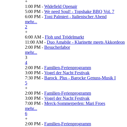
+
1:00 PM -
Widefield Openair
5:00 PM -
We need Soul! - Topshake BBQ Vol. 7
6:00 PM -
Toni Palmieri - Italienischer Abend
mehr...
2
+
6:00 AM -
Floh und Trödelmarkt
11:00 AM -
Duo Amabile - Klarinette meets Akkordeon
2:00 PM -
Besucherlabor
mehr...
3
4
2:00 PM -
Familien-Ferienprogramm
3:00 PM -
Vogel der Nacht Festivak
7:30 PM -
Barock_Plus - Barocke Genuss-Musik I
5
+
2:00 PM -
Familien-Ferienprogramm
3:00 PM -
Vogel der Nacht Festivak
7:00 PM -
Merck-Sommerperlen: Mari Froes
mehr...
6
+
2:00 PM -
Familien-Ferienprogramm