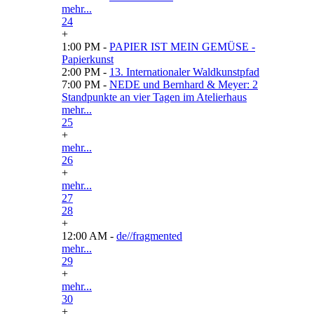
mehr...
24
+
1:00 PM -
PAPIER IST MEIN GEMÜSE -
Papierkunst
2:00 PM -
13. Internationaler Waldkunstpfad
7:00 PM -
NEDE und Bernhard & Meyer: 2
Standpunkte an vier Tagen im Atelierhaus
mehr...
25
+
mehr...
26
+
mehr...
27
28
+
12:00 AM -
de//fragmented
mehr...
29
+
mehr...
30
+