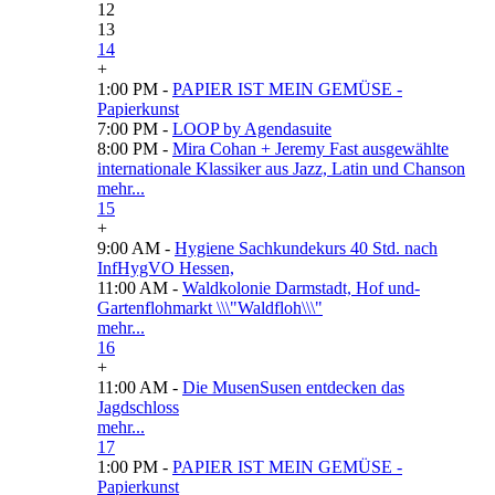
12
13
14
+
1:00 PM -
PAPIER IST MEIN GEMÜSE -
Papierkunst
7:00 PM -
LOOP by Agendasuite
8:00 PM -
Mira Cohan + Jeremy Fast ausgewählte
internationale Klassiker aus Jazz, Latin und Chanson
mehr...
15
+
9:00 AM -
Hygiene Sachkundekurs 40 Std. nach
InfHygVO Hessen,
11:00 AM -
Waldkolonie Darmstadt, Hof und-
Gartenflohmarkt \\\"Waldfloh\\\"
mehr...
16
+
11:00 AM -
Die MusenSusen entdecken das
Jagdschloss
mehr...
17
1:00 PM -
PAPIER IST MEIN GEMÜSE -
Papierkunst