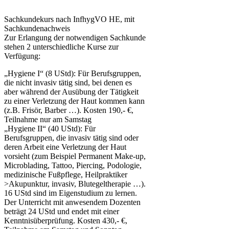
Sachkundekurs nach InfhygVO HE, mit
Sachkundenachweis
Zur Erlangung der notwendigen Sachkunde
stehen 2 unterschiedliche Kurse zur
Verfügung:
„Hygiene I“ (8 UStd): Für Berufsgruppen,
die nicht invasiv tätig sind, bei denen es
aber während der Ausübung der Tätigkeit
zu einer Verletzung der Haut kommen kann
(z.B. Frisör, Barber …). Kosten 190,- €,
Teilnahme nur am Samstag
„Hygiene II“ (40 UStd): Für
Berufsgruppen, die invasiv tätig sind oder
deren Arbeit eine Verletzung der Haut
vorsieht (zum Beispiel Permanent Make-up,
Microblading, Tattoo, Piercing, Podologie,
medizinische Fußpflege, Heilpraktiker
>Akupunktur, invasiv, Blutegeltherapie …).
16 UStd sind im Eigenstudium zu lernen.
Der Unterricht mit anwesendem Dozenten
beträgt 24 UStd und endet mit einer
Kenntnisüberprüfung. Kosten 430,- €,