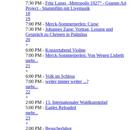
7:30 PM -
Fritz Langs „Metropolis 1927“ - Gramm Art
Project - Stummfilm mit Livemusik
18
19
7:00 PM -
Merck-Sommerperlen: Curse
7:30 PM -
Johannes Zang: Vortrag, Lesung und
Gespräch zu Christen in Palästina
20
+
6:00 PM -
Konzertabend Violine
7:00 PM -
Merck-Sommerperlen: Von Wegen Lisbeth
mehr...
21
+
6:00 PM -
Volk im Schloss
7:00 PM -
weiter immer weiter ...?
mehr...
22
+
2:00 PM -
13. Internationaler Waldkunstpfad
5:00 PM -
Eagles Reloaded
mehr...
23
+
2:00 PM -
Besucherlabor