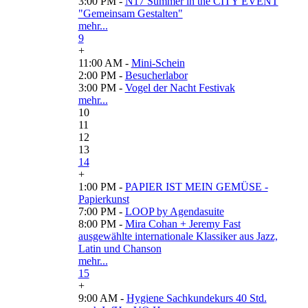
3:00 PM -
N17 Summer in the CITY EVENT
"Gemeinsam Gestalten"
mehr...
9
+
11:00 AM -
Mini-Schein
2:00 PM -
Besucherlabor
3:00 PM -
Vogel der Nacht Festivak
mehr...
10
11
12
13
14
+
1:00 PM -
PAPIER IST MEIN GEMÜSE -
Papierkunst
7:00 PM -
LOOP by Agendasuite
8:00 PM -
Mira Cohan + Jeremy Fast
ausgewählte internationale Klassiker aus Jazz,
Latin und Chanson
mehr...
15
+
9:00 AM -
Hygiene Sachkundekurs 40 Std.