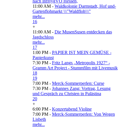
nach InfHygVO Hessen,
11:00 AM -
Waldkolonie Darmstadt, Hof und-
Gartenflohmarkt \\\"Waldfloh\\\"
mehr...
16
+
11:00 AM -
Die MusenSusen entdecken das
Jagdschloss
mehr...
17
1:00 PM -
PAPIER IST MEIN GEMÜSE -
Papierkunst
7:30 PM -
Fritz Langs „Metropolis 1927“ -
Gramm Art Project - Stummfilm mit Livemusik
18
19
7:00 PM -
Merck-Sommerperlen: Curse
7:30 PM -
Johannes Zang: Vortrag, Lesung
und Gespräch zu Christen in Palästina
20
+
6:00 PM -
Konzertabend Violine
7:00 PM -
Merck-Sommerperlen: Von Wegen
Lisbeth
mehr...