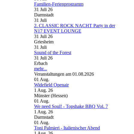
Familien-Ferienprogramm
31 Juli 26
Darmstadt
31
Juli
2. CLASSIC ROCK NACHT Party in der
N17 EVENT LOUNGE
31 Juli 26
Griesheim
31
Juli
Sound of the Forest
31 Juli 26
Erbach
mehr...
Veranstaltungen am 01.08.2026
01
Aug.
Widefield Openair
1 Aug. 26
Münster (Hessen)
01
Aug.
We need Soul! - Topshake BBQ Vol. 7
1 Aug. 26
Darmstadt
01
Aug.
Toni Palmieri - Italienischer Abend
1 Aug. 26