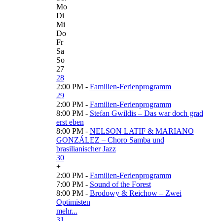
Mo
Di
Mi
Do
Fr
Sa
So
27
28
2:00 PM -
Familien-Ferienprogramm
29
2:00 PM -
Familien-Ferienprogramm
8:00 PM -
Stefan Gwildis – Das war doch grad
erst eben
8:00 PM -
NELSON LATIF & MARIANO
GONZÁLEZ – Choro Samba und
brasilianischer Jazz
30
+
2:00 PM -
Familien-Ferienprogramm
7:00 PM -
Sound of the Forest
8:00 PM -
Brodowy & Reichow – Zwei
Optimisten
mehr...
31