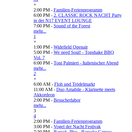
+
2:00 PM -
Familien-Ferienprogramm
6:00 PM -
2. CLASSIC ROCK NACHT Party
in der N17 EVENT LOUNGE
7:00 PM -
Sound of the Forest
mehr...
1
+
1:00 PM -
Widefield Openair
5:00 PM -
We need Soul! - Topshake BBQ
Vol. 7
6:00 PM -
Toni Palmieri - Italienischer Abend
mehr...
2
+
6:00 AM -
Floh und Trödelmarkt
11:00 AM -
Duo Amabile - Klarinette meets
Akkordeon
2:00 PM -
Besucherlabor
mehr...
3
4
2:00 PM -
Familien-Ferienprogramm
3:00 PM -
Vogel der Nacht Festivak
7:30 PM -
Barock_Plus - Barocke Genuss-