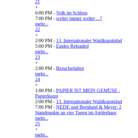
21
+
6:00 PM -
Volk im Schloss
7:00 PM -
weiter immer weiter ...?
mehr...
22
+
2:00 PM -
13. Internationaler Waldkunstpfad
5:00 PM -
Eagles Reloaded
mehr...
23
+
2:00 PM -
Besucherlabor
mehr...
24
+
1:00 PM -
PAPIER IST MEIN GEMÜSE -
Papierkunst
2:00 PM -
13. Internationaler Waldkunstpfad
7:00 PM -
NEDE und Bernhard & Meyer: 2
Standpunkte an vier Tagen im Atelierhaus
mehr...
25
+
mehr...