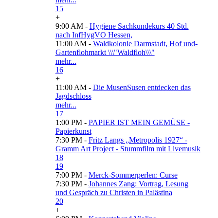
15
+
9:00 AM -
Hygiene Sachkundekurs 40 Std.
nach InfHygVO Hessen,
11:00 AM -
Waldkolonie Darmstadt, Hof und-
Gartenflohmarkt \\\"Waldfloh\\\"
mehr...
16
+
11:00 AM -
Die MusenSusen entdecken das
Jagdschloss
mehr...
17
1:00 PM -
PAPIER IST MEIN GEMÜSE -
Papierkunst
7:30 PM -
Fritz Langs „Metropolis 1927“ -
Gramm Art Project - Stummfilm mit Livemusik
18
19
7:00 PM -
Merck-Sommerperlen: Curse
7:30 PM -
Johannes Zang: Vortrag, Lesung
und Gespräch zu Christen in Palästina
20
+