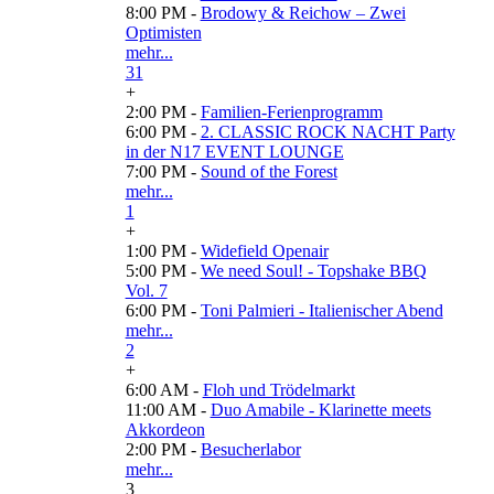
8:00 PM -
Brodowy & Reichow – Zwei
Optimisten
mehr...
31
+
2:00 PM -
Familien-Ferienprogramm
6:00 PM -
2. CLASSIC ROCK NACHT Party
in der N17 EVENT LOUNGE
7:00 PM -
Sound of the Forest
mehr...
1
+
1:00 PM -
Widefield Openair
5:00 PM -
We need Soul! - Topshake BBQ
Vol. 7
6:00 PM -
Toni Palmieri - Italienischer Abend
mehr...
2
+
6:00 AM -
Floh und Trödelmarkt
11:00 AM -
Duo Amabile - Klarinette meets
Akkordeon
2:00 PM -
Besucherlabor
mehr...
3