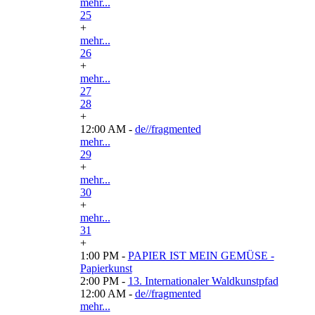
mehr...
25
+
mehr...
26
+
mehr...
27
28
+
12:00 AM -
de//fragmented
mehr...
29
+
mehr...
30
+
mehr...
31
+
1:00 PM -
PAPIER IST MEIN GEMÜSE -
Papierkunst
2:00 PM -
13. Internationaler Waldkunstpfad
12:00 AM -
de//fragmented
mehr...