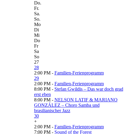
Do.
Fr.
Sa.
So.
Mo
Di
Mi
Do
Fr
Sa
So
27
28
2:00 PM -
Familien-Ferienprogramm
29
2:00 PM -
Familien-Ferienprogramm
8:00 PM -
Stefan Gwildis – Das war doch grad
erst eben
8:00 PM -
NELSON LATIF & MARIANO
GONZÁLEZ – Choro Samba und
brasilianischer Jazz
30
+
2:00 PM -
Familien-Ferienprogramm
7:00 PM -
Sound of the Forest