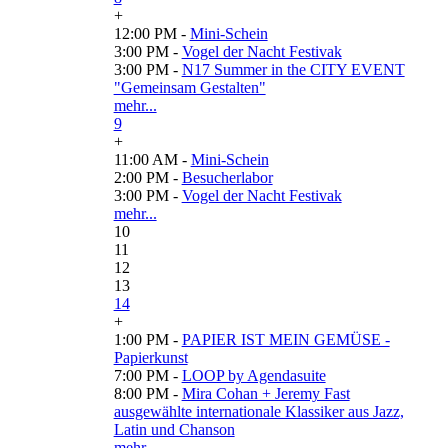
+
12:00 PM -
Mini-Schein
3:00 PM -
Vogel der Nacht Festivak
3:00 PM -
N17 Summer in the CITY EVENT
"Gemeinsam Gestalten"
mehr...
9
+
11:00 AM -
Mini-Schein
2:00 PM -
Besucherlabor
3:00 PM -
Vogel der Nacht Festivak
mehr...
10
11
12
13
14
+
1:00 PM -
PAPIER IST MEIN GEMÜSE -
Papierkunst
7:00 PM -
LOOP by Agendasuite
8:00 PM -
Mira Cohan + Jeremy Fast
ausgewählte internationale Klassiker aus Jazz,
Latin und Chanson
mehr...