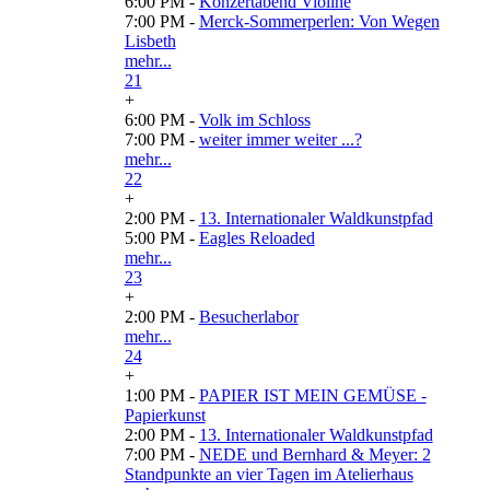
6:00 PM -
Konzertabend Violine
7:00 PM -
Merck-Sommerperlen: Von Wegen
Lisbeth
mehr...
21
+
6:00 PM -
Volk im Schloss
7:00 PM -
weiter immer weiter ...?
mehr...
22
+
2:00 PM -
13. Internationaler Waldkunstpfad
5:00 PM -
Eagles Reloaded
mehr...
23
+
2:00 PM -
Besucherlabor
mehr...
24
+
1:00 PM -
PAPIER IST MEIN GEMÜSE -
Papierkunst
2:00 PM -
13. Internationaler Waldkunstpfad
7:00 PM -
NEDE und Bernhard & Meyer: 2
Standpunkte an vier Tagen im Atelierhaus