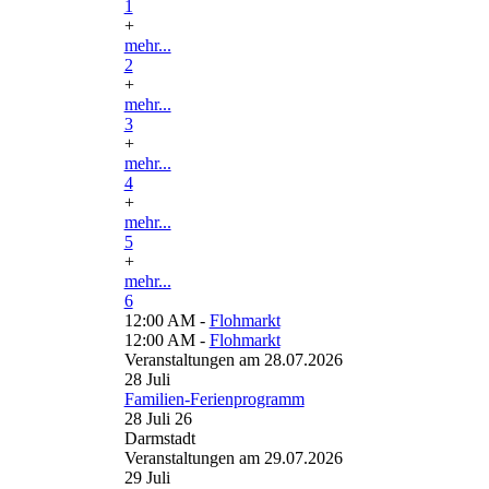
1
+
mehr...
2
+
mehr...
3
+
mehr...
4
+
mehr...
5
+
mehr...
6
12:00 AM -
Flohmarkt
12:00 AM -
Flohmarkt
Veranstaltungen am 28.07.2026
28
Juli
Familien-Ferienprogramm
28 Juli 26
Darmstadt
Veranstaltungen am 29.07.2026
29
Juli