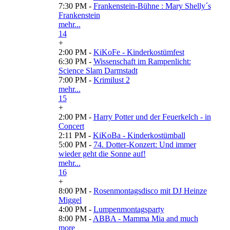
7:30 PM -
Frankenstein-Bühne : Mary Shelly´s
Frankenstein
mehr...
14
+
2:00 PM -
KiKoFe - Kinderkostümfest
6:30 PM -
Wissenschaft im Rampenlicht:
Science Slam Darmstadt
7:00 PM -
Krimilust 2
mehr...
15
+
2:00 PM -
Harry Potter und der Feuerkelch - in
Concert
2:11 PM -
KiKoBa - Kinderkostümball
5:00 PM -
74. Dotter-Konzert: Und immer
wieder geht die Sonne auf!
mehr...
16
+
8:00 PM -
Rosenmontagsdisco mit DJ Heinze
Miggel
4:00 PM -
Lumpenmontagsparty
8:00 PM -
ABBA - Mamma Mia and much
more