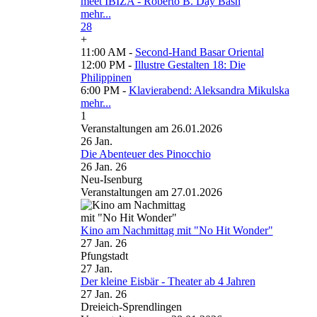
meet IBIZA - Roberto B. Day Bash
mehr...
28
+
11:00 AM -
Second-Hand Basar Oriental
12:00 PM -
Illustre Gestalten 18: Die
Philippinen
6:00 PM -
Klavierabend: Aleksandra Mikulska
mehr...
1
Veranstaltungen am 26.01.2026
26
Jan.
Die Abenteuer des Pinocchio
26 Jan. 26
Neu-Isenburg
Veranstaltungen am 27.01.2026
Kino am Nachmittag mit "No Hit Wonder"
27 Jan. 26
Pfungstadt
27
Jan.
Der kleine Eisbär - Theater ab 4 Jahren
27 Jan. 26
Dreieich-Sprendlingen