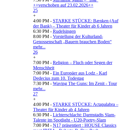
++verschoben auf 23.02.2026++
25
+
4:00 PM -
STARKE STÜCKE: Bænken (Auf
der Bank) – Theater für Kinder ab 6 Jahren
6:30 PM -
Rudelsingen
8:00 PM -
Vorstellung der Kulturland-
Genossenschaft „Bauern brauchen Boden“
mehr...
26
+
7:00 PM -
Religion – Fluch oder Segen der
Menschheit
7:00 PM -
Ein Europäer aus Lodz - Karl
Dedecius zum 10. Todestag
7:30 PM -
Waving The Guns: Im Zenit - Tour
mehr...
27
+
4:00 PM -
STARKE STÜCKE: Actapalabra –
Theater für Kinder ab 4 Jahren
6:30 PM -
Lichterschlacht: Darmstadts Slam-
Talente im Spotlight - U20-Poetry-Slam
7:00 PM -
N17 präsentiert : HOUSE Classics