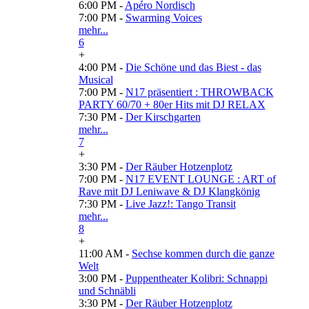
6:00 PM -
Apéro Nordisch
7:00 PM -
Swarming Voices
mehr...
6
+
4:00 PM -
Die Schöne und das Biest - das
Musical
7:00 PM -
N17 präsentiert : THROWBACK
PARTY 60/70 + 80er Hits mit DJ RELAX
7:30 PM -
Der Kirschgarten
mehr...
7
+
3:30 PM -
Der Räuber Hotzenplotz
7:00 PM -
N17 EVENT LOUNGE : ART of
Rave mit DJ Leniwave & DJ Klangkönig
7:30 PM -
Live Jazz!: Tango Transit
mehr...
8
+
11:00 AM -
Sechse kommen durch die ganze
Welt
3:00 PM -
Puppentheater Kolibri: Schnappi
und Schnäbli
3:30 PM -
Der Räuber Hotzenplotz