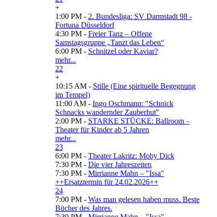
+
1:00 PM -
2. Bundesliga: SV Darmstadt 98 -
Fortuna Düsseldorf
4:30 PM -
Freier Tanz – Offene
Samstagsgruppe „Tanzt das Leben“
6:00 PM -
Schnitzel oder Kaviar?
mehr...
22
+
10:15 AM -
Stille (Eine spirituelle Begegnung
im Tempel)
11:00 AM -
Ingo Oschmann: "Schnick
Schnacks wandernder Zauberhut"
2:00 PM -
STARKE STÜCKE: Ballroom –
Theater für Kinder ab 5 Jahren
mehr...
23
6:00 PM -
Theater Lakritz: Moby Dick
7:30 PM -
Die vier Jahreszeiten
7:30 PM -
Mirrianne Mahn – "Issa"
++Ersatztermin für 24.02.2026++
24
7:00 PM -
Was man gelesen haben muss. Beste
Bücher des Jahres.
7:30 PM -
Mirrianne Mahn – "Issa"