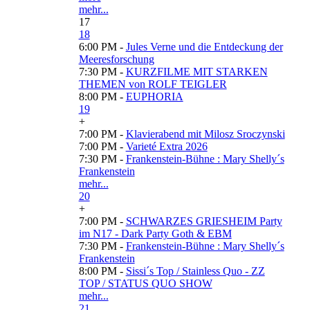
mehr...
17
18
6:00 PM -
Jules Verne und die Entdeckung der
Meeresforschung
7:30 PM -
KURZFILME MIT STARKEN
THEMEN von ROLF TEIGLER
8:00 PM -
EUPHORIA
19
+
7:00 PM -
Klavierabend mit Milosz Sroczynski
7:00 PM -
Varieté Extra 2026
7:30 PM -
Frankenstein-Bühne : Mary Shelly´s
Frankenstein
mehr...
20
+
7:00 PM -
SCHWARZES GRIESHEIM Party
im N17 - Dark Party Goth & EBM
7:30 PM -
Frankenstein-Bühne : Mary Shelly´s
Frankenstein
8:00 PM -
Sissi´s Top / Stainless Quo - ZZ
TOP / STATUS QUO SHOW
mehr...
21