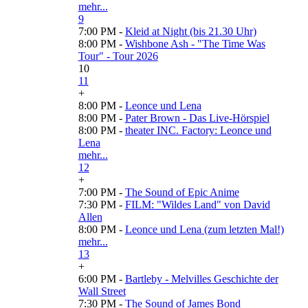
mehr...
9
7:00 PM -
Kleid at Night (bis 21.30 Uhr)
8:00 PM -
Wishbone Ash - "The Time Was
Tour" - Tour 2026
10
11
+
8:00 PM -
Leonce und Lena
8:00 PM -
Pater Brown - Das Live-Hörspiel
8:00 PM -
theater INC. Factory: Leonce und
Lena
mehr...
12
+
7:00 PM -
The Sound of Epic Anime
7:30 PM -
FILM: "Wildes Land" von David
Allen
8:00 PM -
Leonce und Lena (zum letzten Mal!)
mehr...
13
+
6:00 PM -
Bartleby - Melvilles Geschichte der
Wall Street
7:30 PM -
The Sound of James Bond