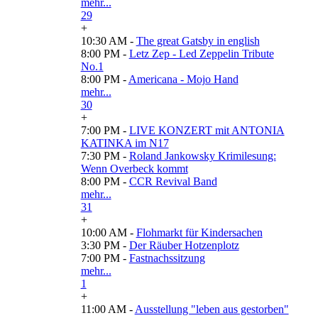
mehr...
29
+
10:30 AM -
The great Gatsby in english
8:00 PM -
Letz Zep - Led Zeppelin Tribute
No.1
8:00 PM -
Americana - Mojo Hand
mehr...
30
+
7:00 PM -
LIVE KONZERT mit ANTONIA
KATINKA im N17
7:30 PM -
Roland Jankowsky Krimilesung:
Wenn Overbeck kommt
8:00 PM -
CCR Revival Band
mehr...
31
+
10:00 AM -
Flohmarkt für Kindersachen
3:30 PM -
Der Räuber Hotzenplotz
7:00 PM -
Fastnachssitzung
mehr...
1
+
11:00 AM -
Ausstellung "leben aus gestorben"