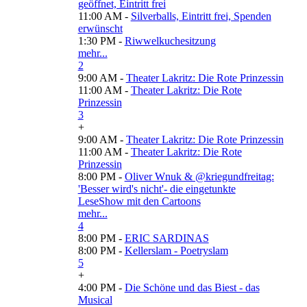
geöffnet, Eintritt frei
11:00 AM -
Silverballs, Eintritt frei, Spenden
erwünscht
1:30 PM -
Riwwelkuchesitzung
mehr...
2
9:00 AM -
Theater Lakritz: Die Rote Prinzessin
11:00 AM -
Theater Lakritz: Die Rote
Prinzessin
3
+
9:00 AM -
Theater Lakritz: Die Rote Prinzessin
11:00 AM -
Theater Lakritz: Die Rote
Prinzessin
8:00 PM -
Oliver Wnuk & @kriegundfreitag:
'Besser wird's nicht'- die eingetunkte
LeseShow mit den Cartoons
mehr...
4
8:00 PM -
ERIC SARDINAS
8:00 PM -
Kellerslam - Poetryslam
5
+
4:00 PM -
Die Schöne und das Biest - das
Musical