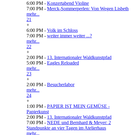
6:00 PM -
Konzertabend Violine
7:00 PM -
Merck-Sommerperlen: Von Wegen Lisbeth
mehr...
21
+
6:00 PM -
Volk im Schloss
7:00 PM -
weiter immer weiter ...?
mehr...
22
+
2:00 PM -
13. Internationaler Waldkunstpfad
5:00 PM -
Eagles Reloaded
mehr...
23
+
2:00 PM -
Besucherlabor
mehr...
24
+
1:00 PM -
PAPIER IST MEIN GEMÜSE -
Papierkunst
2:00 PM -
13. Internationaler Waldkunstpfad
7:00 PM -
NEDE und Bernhard & Meyer: 2
Standpunkte an vier Tagen im Atelierhaus
mehr...