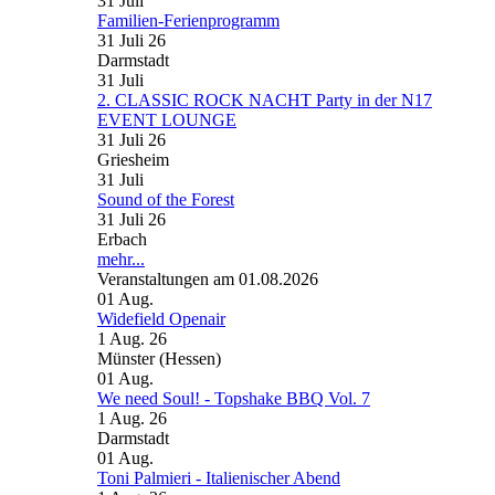
31
Juli
Familien-Ferienprogramm
31 Juli 26
Darmstadt
31
Juli
2. CLASSIC ROCK NACHT Party in der N17
EVENT LOUNGE
31 Juli 26
Griesheim
31
Juli
Sound of the Forest
31 Juli 26
Erbach
mehr...
Veranstaltungen am 01.08.2026
01
Aug.
Widefield Openair
1 Aug. 26
Münster (Hessen)
01
Aug.
We need Soul! - Topshake BBQ Vol. 7
1 Aug. 26
Darmstadt
01
Aug.
Toni Palmieri - Italienischer Abend