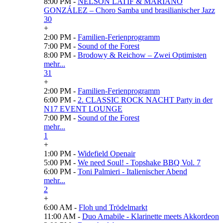
8:00 PM -
NELSON LATIF & MARIANO
GONZÁLEZ – Choro Samba und brasilianischer Jazz
30
+
2:00 PM -
Familien-Ferienprogramm
7:00 PM -
Sound of the Forest
8:00 PM -
Brodowy & Reichow – Zwei Optimisten
mehr...
31
+
2:00 PM -
Familien-Ferienprogramm
6:00 PM -
2. CLASSIC ROCK NACHT Party in der
N17 EVENT LOUNGE
7:00 PM -
Sound of the Forest
mehr...
1
+
1:00 PM -
Widefield Openair
5:00 PM -
We need Soul! - Topshake BBQ Vol. 7
6:00 PM -
Toni Palmieri - Italienischer Abend
mehr...
2
+
6:00 AM -
Floh und Trödelmarkt
11:00 AM -
Duo Amabile - Klarinette meets Akkordeon