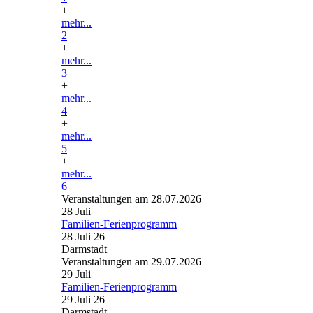
+
mehr...
2
+
mehr...
3
+
mehr...
4
+
mehr...
5
+
mehr...
6
Veranstaltungen am 28.07.2026
28
Juli
Familien-Ferienprogramm
28 Juli 26
Darmstadt
Veranstaltungen am 29.07.2026
29
Juli
Familien-Ferienprogramm
29 Juli 26
Darmstadt