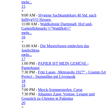
mehr...
15
+
9:00 AM -
Hygiene Sachkundekurs 40 Std. nach
InfHygVO Hessen,
11:00 AM -
Waldkolonie Darmstadt, Hof und-
Gartenflohmarkt \\\"Waldfloh\\\"
mehr...
16
+
11:00 AM -
Die MusenSusen entdecken das
Jagdschloss
mehr...
17
1:00 PM -
PAPIER IST MEIN GEMÜSE -
Papierkunst
7:30 PM -
Fritz Langs „Metropolis 1927“ - Gramm Art
Project - Stummfilm mit Livemusik
18
19
7:00 PM -
Merck-Sommerperlen: Curse
7:30 PM -
Johannes Zang: Vortrag, Lesung und
Gespräch zu Christen in Palästina
20
+