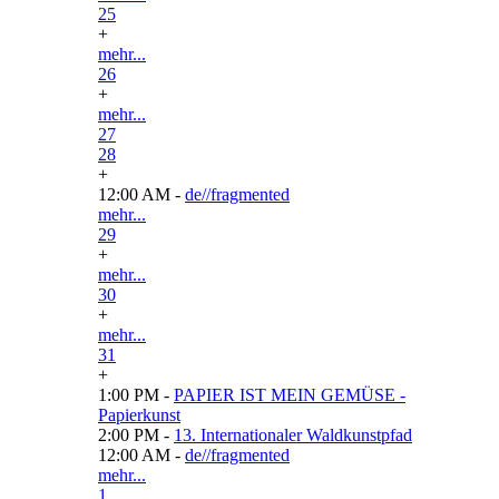
25
+
mehr...
26
+
mehr...
27
28
+
12:00 AM -
de//fragmented
mehr...
29
+
mehr...
30
+
mehr...
31
+
1:00 PM -
PAPIER IST MEIN GEMÜSE -
Papierkunst
2:00 PM -
13. Internationaler Waldkunstpfad
12:00 AM -
de//fragmented
mehr...
1