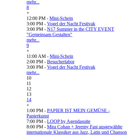
mehr...
8
+
12:00 PM -
Mini-Schein
3:00 PM -
Vogel der Nacht Festivak
3:00 PM -
N17 Summer in the CITY EVENT
"Gemeinsam Gestalten"
mehr...
9
+
11:00 AM -
Mini-Schein
2:00 PM -
Besucherlabor
3:00 PM -
Vogel der Nacht Festivak
mehr...
10
11
12
13
14
+
1:00 PM -
PAPIER IST MEIN GEMÜSE -
Papierkunst
7:00 PM -
LOOP by Agendasuite
8:00 PM -
Mira Cohan + Jeremy Fast ausgewählte
internationale Klassiker aus Jazz, Latin und Chanson