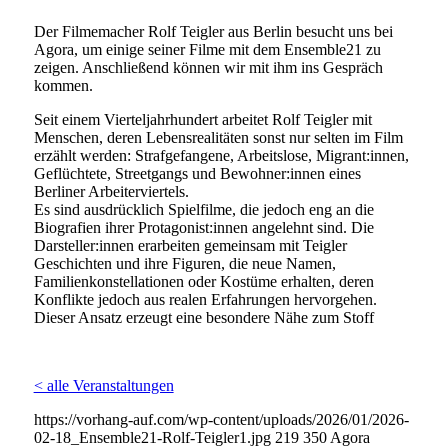
Der Filmemacher Rolf Teigler aus Berlin besucht uns bei
Agora, um einige seiner Filme mit dem Ensemble21 zu
zeigen. Anschließend können wir mit ihm ins Gespräch
kommen.
Seit einem Vierteljahrhundert arbeitet Rolf Teigler mit
Menschen, deren Lebensrealitäten sonst nur selten im Film
erzählt werden: Strafgefangene, Arbeitslose, Migrant:innen,
Geflüchtete, Streetgangs und Bewohner:innen eines
Berliner Arbeiterviertels.
Es sind ausdrücklich Spielfilme, die jedoch eng an die
Biografien ihrer Protagonist:innen angelehnt sind. Die
Darsteller:innen erarbeiten gemeinsam mit Teigler
Geschichten und ihre Figuren, die neue Namen,
Familienkonstellationen oder Kostüme erhalten, deren
Konflikte jedoch aus realen Erfahrungen hervorgehen.
Dieser Ansatz erzeugt eine besondere Nähe zum Stoff
< alle Veranstaltungen
https://vorhang-auf.com/wp-content/uploads/2026/01/2026-
02-18_Ensemble21-Rolf-Teigler1.jpg
219
350
Agora