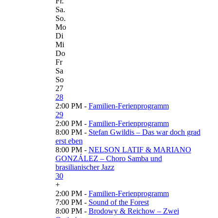
Fr.
Sa.
So.
Mo
Di
Mi
Do
Fr
Sa
So
27
28
2:00 PM -
Familien-Ferienprogramm
29
2:00 PM -
Familien-Ferienprogramm
8:00 PM -
Stefan Gwildis – Das war doch grad
erst eben
8:00 PM -
NELSON LATIF & MARIANO
GONZÁLEZ – Choro Samba und
brasilianischer Jazz
30
+
2:00 PM -
Familien-Ferienprogramm
7:00 PM -
Sound of the Forest
8:00 PM -
Brodowy & Reichow – Zwei