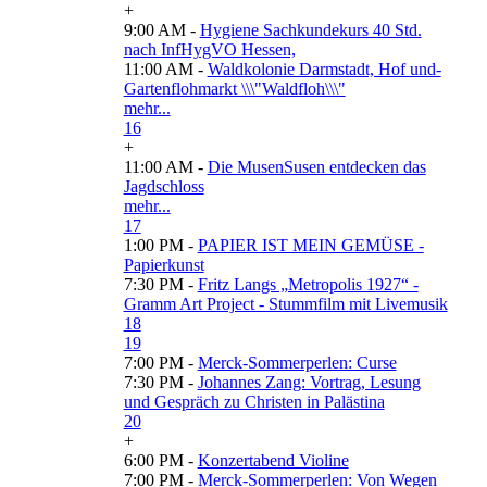
+
9:00 AM -
Hygiene Sachkundekurs 40 Std.
nach InfHygVO Hessen,
11:00 AM -
Waldkolonie Darmstadt, Hof und-
Gartenflohmarkt \\\"Waldfloh\\\"
mehr...
16
+
11:00 AM -
Die MusenSusen entdecken das
Jagdschloss
mehr...
17
1:00 PM -
PAPIER IST MEIN GEMÜSE -
Papierkunst
7:30 PM -
Fritz Langs „Metropolis 1927“ -
Gramm Art Project - Stummfilm mit Livemusik
18
19
7:00 PM -
Merck-Sommerperlen: Curse
7:30 PM -
Johannes Zang: Vortrag, Lesung
und Gespräch zu Christen in Palästina
20
+
6:00 PM -
Konzertabend Violine
7:00 PM -
Merck-Sommerperlen: Von Wegen