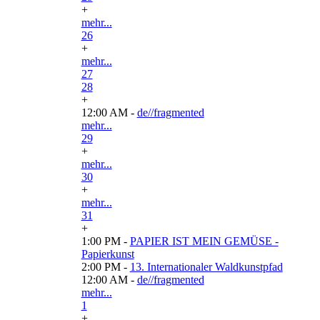
+
mehr...
26
+
mehr...
27
28
+
12:00 AM -
de//fragmented
mehr...
29
+
mehr...
30
+
mehr...
31
+
1:00 PM -
PAPIER IST MEIN GEMÜSE -
Papierkunst
2:00 PM -
13. Internationaler Waldkunstpfad
12:00 AM -
de//fragmented
mehr...
1
+