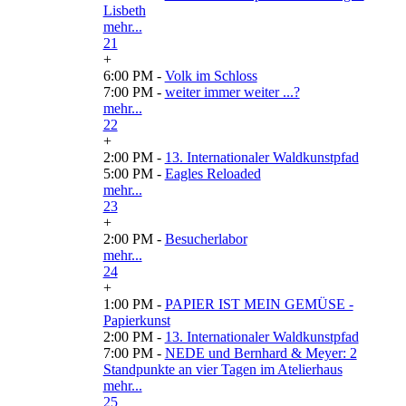
Lisbeth
mehr...
21
+
6:00 PM -
Volk im Schloss
7:00 PM -
weiter immer weiter ...?
mehr...
22
+
2:00 PM -
13. Internationaler Waldkunstpfad
5:00 PM -
Eagles Reloaded
mehr...
23
+
2:00 PM -
Besucherlabor
mehr...
24
+
1:00 PM -
PAPIER IST MEIN GEMÜSE -
Papierkunst
2:00 PM -
13. Internationaler Waldkunstpfad
7:00 PM -
NEDE und Bernhard & Meyer: 2
Standpunkte an vier Tagen im Atelierhaus
mehr...
25