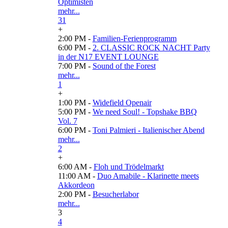
Optimisten
mehr...
31
+
2:00 PM -
Familien-Ferienprogramm
6:00 PM -
2. CLASSIC ROCK NACHT Party
in der N17 EVENT LOUNGE
7:00 PM -
Sound of the Forest
mehr...
1
+
1:00 PM -
Widefield Openair
5:00 PM -
We need Soul! - Topshake BBQ
Vol. 7
6:00 PM -
Toni Palmieri - Italienischer Abend
mehr...
2
+
6:00 AM -
Floh und Trödelmarkt
11:00 AM -
Duo Amabile - Klarinette meets
Akkordeon
2:00 PM -
Besucherlabor
mehr...
3
4