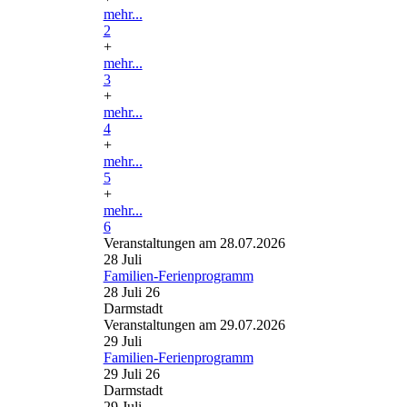
mehr...
2
+
mehr...
3
+
mehr...
4
+
mehr...
5
+
mehr...
6
Veranstaltungen am 28.07.2026
28
Juli
Familien-Ferienprogramm
28 Juli 26
Darmstadt
Veranstaltungen am 29.07.2026
29
Juli
Familien-Ferienprogramm
29 Juli 26
Darmstadt
29
Juli