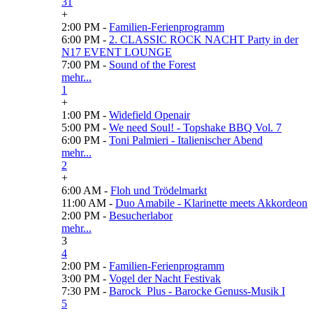
31
+
2:00 PM -
Familien-Ferienprogramm
6:00 PM -
2. CLASSIC ROCK NACHT Party in der
N17 EVENT LOUNGE
7:00 PM -
Sound of the Forest
mehr...
1
+
1:00 PM -
Widefield Openair
5:00 PM -
We need Soul! - Topshake BBQ Vol. 7
6:00 PM -
Toni Palmieri - Italienischer Abend
mehr...
2
+
6:00 AM -
Floh und Trödelmarkt
11:00 AM -
Duo Amabile - Klarinette meets Akkordeon
2:00 PM -
Besucherlabor
mehr...
3
4
2:00 PM -
Familien-Ferienprogramm
3:00 PM -
Vogel der Nacht Festivak
7:30 PM -
Barock_Plus - Barocke Genuss-Musik I
5