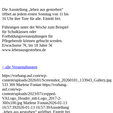
Die Ausstellung „leben aus gestorben“
öffnet an jedem ersten Sonntag von 11 bis
16 Uhr ihre Tore für alle. Eintritt frei.
Führungen unter der Woche zum Beispiel
für Schulklassen oder
Fortbildungsveranstaltungen für
Pflegeberufe können gebucht werden.
Erwachsene 7€, bis 18 Jahre 5€
www.lebenausgestorben.de
< alle Veranstaltungen
https://vorhang-auf.com/wp-
content/uploads/2026/01/Screenshot_20260101_133943_Gallery.jpg
533
369
Marlene Fontan
https://vorhang-
auf.com/wp-
content/uploads/2023/07/cropped-
VALogo_Header_mit-Logo_2017-2-
300x100.jpg
Marlene Fontan
2026-01-13
16:57:39
2026-01-13 16:57:39
Ausstellung
„leben aus gestorben“ geöffnet, Eintritt frei