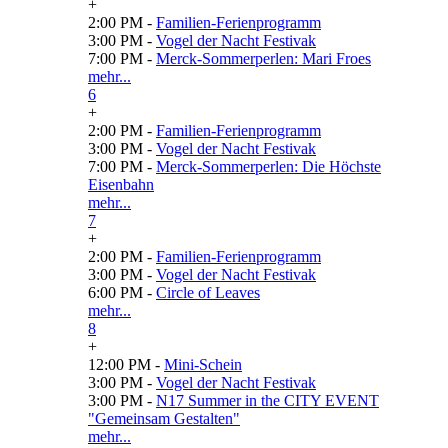
+
2:00 PM -
Familien-Ferienprogramm
3:00 PM -
Vogel der Nacht Festivak
7:00 PM -
Merck-Sommerperlen: Mari Froes
mehr...
6
+
2:00 PM -
Familien-Ferienprogramm
3:00 PM -
Vogel der Nacht Festivak
7:00 PM -
Merck-Sommerperlen: Die Höchste
Eisenbahn
mehr...
7
+
2:00 PM -
Familien-Ferienprogramm
3:00 PM -
Vogel der Nacht Festivak
6:00 PM -
Circle of Leaves
mehr...
8
+
12:00 PM -
Mini-Schein
3:00 PM -
Vogel der Nacht Festivak
3:00 PM -
N17 Summer in the CITY EVENT
"Gemeinsam Gestalten"
mehr...