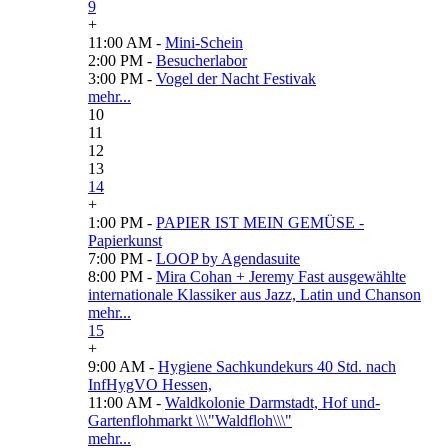
9
+
11:00 AM -
Mini-Schein
2:00 PM -
Besucherlabor
3:00 PM -
Vogel der Nacht Festivak
mehr...
10
11
12
13
14
+
1:00 PM -
PAPIER IST MEIN GEMÜSE -
Papierkunst
7:00 PM -
LOOP by Agendasuite
8:00 PM -
Mira Cohan + Jeremy Fast ausgewählte
internationale Klassiker aus Jazz, Latin und Chanson
mehr...
15
+
9:00 AM -
Hygiene Sachkundekurs 40 Std. nach
InfHygVO Hessen,
11:00 AM -
Waldkolonie Darmstadt, Hof und-
Gartenflohmarkt \\\"Waldfloh\\\"
mehr...