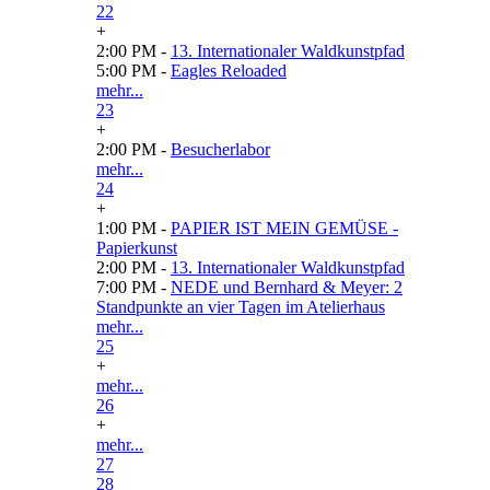
22
+
2:00 PM -
13. Internationaler Waldkunstpfad
5:00 PM -
Eagles Reloaded
mehr...
23
+
2:00 PM -
Besucherlabor
mehr...
24
+
1:00 PM -
PAPIER IST MEIN GEMÜSE -
Papierkunst
2:00 PM -
13. Internationaler Waldkunstpfad
7:00 PM -
NEDE und Bernhard & Meyer: 2
Standpunkte an vier Tagen im Atelierhaus
mehr...
25
+
mehr...
26
+
mehr...
27
28