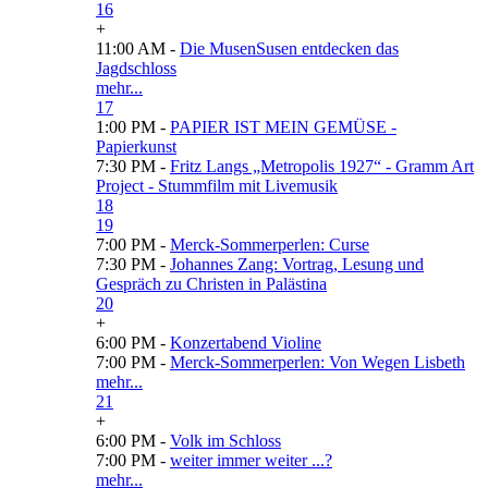
16
+
11:00 AM -
Die MusenSusen entdecken das
Jagdschloss
mehr...
17
1:00 PM -
PAPIER IST MEIN GEMÜSE -
Papierkunst
7:30 PM -
Fritz Langs „Metropolis 1927“ - Gramm Art
Project - Stummfilm mit Livemusik
18
19
7:00 PM -
Merck-Sommerperlen: Curse
7:30 PM -
Johannes Zang: Vortrag, Lesung und
Gespräch zu Christen in Palästina
20
+
6:00 PM -
Konzertabend Violine
7:00 PM -
Merck-Sommerperlen: Von Wegen Lisbeth
mehr...
21
+
6:00 PM -
Volk im Schloss
7:00 PM -
weiter immer weiter ...?
mehr...