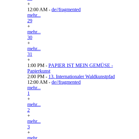
+
12:00 AM -
de//fragmented
mehr...
29
+
mehr...
30
+
mehr...
31
+
1:00 PM -
PAPIER IST MEIN GEMÜSE -
Papierkunst
2:00 PM -
13. Internationaler Waldkunstpfad
12:00 AM -
de//fragmented
mehr...
1
+
mehr...
2
+
mehr...
3
+
mehr...