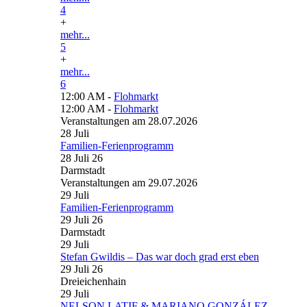
4
+
mehr...
5
+
mehr...
6
12:00 AM -
Flohmarkt
12:00 AM -
Flohmarkt
Veranstaltungen am 28.07.2026
28
Juli
Familien-Ferienprogramm
28 Juli 26
Darmstadt
Veranstaltungen am 29.07.2026
29
Juli
Familien-Ferienprogramm
29 Juli 26
Darmstadt
29
Juli
Stefan Gwildis – Das war doch grad erst eben
29 Juli 26
Dreieichenhain
29
Juli
NELSON LATIF & MARIANO GONZÁLEZ –