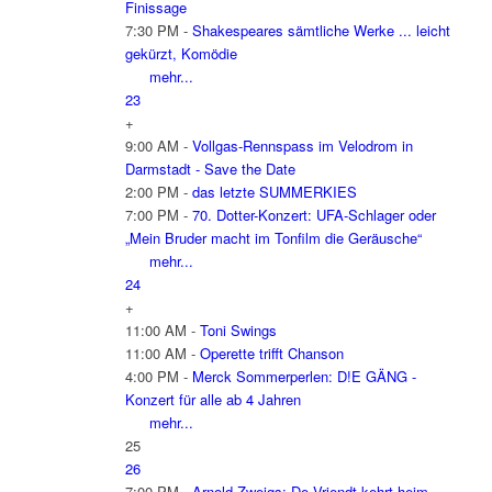
Finissage
7:30 PM -
Shakespeares sämtliche Werke ... leicht
gekürzt, Komödie
mehr...
23
+
9:00 AM -
Vollgas-Rennspass im Velodrom in
Darmstadt - Save the Date
2:00 PM -
das letzte SUMMERKIES
7:00 PM -
70. Dotter-Konzert: UFA-Schlager oder
„Mein Bruder macht im Tonfilm die Geräusche“
mehr...
24
+
11:00 AM -
Toni Swings
11:00 AM -
Operette trifft Chanson
4:00 PM -
Merck Sommerperlen: D!E GÄNG -
Konzert für alle ab 4 Jahren
mehr...
25
26
7:00 PM -
Arnold Zweigs: De Vriendt kehrt heim