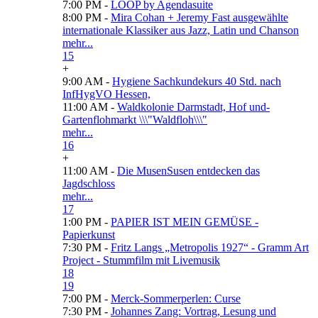
7:00 PM -
LOOP by Agendasuite
8:00 PM -
Mira Cohan + Jeremy Fast ausgewählte
internationale Klassiker aus Jazz, Latin und Chanson
mehr...
15
+
9:00 AM -
Hygiene Sachkundekurs 40 Std. nach
InfHygVO Hessen,
11:00 AM -
Waldkolonie Darmstadt, Hof und-
Gartenflohmarkt \\\"Waldfloh\\\"
mehr...
16
+
11:00 AM -
Die MusenSusen entdecken das
Jagdschloss
mehr...
17
1:00 PM -
PAPIER IST MEIN GEMÜSE -
Papierkunst
7:30 PM -
Fritz Langs „Metropolis 1927“ - Gramm Art
Project - Stummfilm mit Livemusik
18
19
7:00 PM -
Merck-Sommerperlen: Curse
7:30 PM -
Johannes Zang: Vortrag, Lesung und