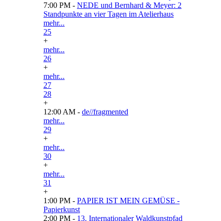
7:00 PM -
NEDE und Bernhard & Meyer: 2
Standpunkte an vier Tagen im Atelierhaus
mehr...
25
+
mehr...
26
+
mehr...
27
28
+
12:00 AM -
de//fragmented
mehr...
29
+
mehr...
30
+
mehr...
31
+
1:00 PM -
PAPIER IST MEIN GEMÜSE -
Papierkunst
2:00 PM -
13. Internationaler Waldkunstpfad