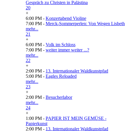
Gespräch zu Christen in Palästina
20
+
6:00 PM -
Konzertabend Violine
7:00 PM -
Merck-Sommerperlen: Von Wegen Lisbeth
mehr...
21
+
6:00 PM -
Volk im Schloss
7:00 PM -
weiter immer weiter ...?
mehr...
22
+
2:00 PM -
13. Internationaler Waldkunstpfad
5:00 PM -
Eagles Reloaded
mehr...
23
+
2:00 PM -
Besucherlabor
mehr...
24
+
1:00 PM -
PAPIER IST MEIN GEMÜSE -
Papierkunst
2:00 PM -
13. Internationaler Waldkunstpfad