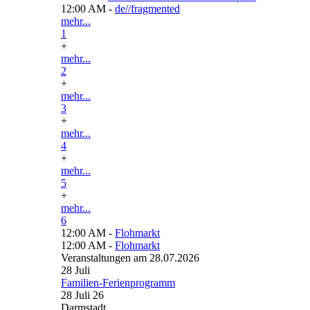
12:00 AM -
de//fragmented
mehr...
1
+
mehr...
2
+
mehr...
3
+
mehr...
4
+
mehr...
5
+
mehr...
6
12:00 AM -
Flohmarkt
12:00 AM -
Flohmarkt
Veranstaltungen am 28.07.2026
28
Juli
Familien-Ferienprogramm
28 Juli 26
Darmstadt