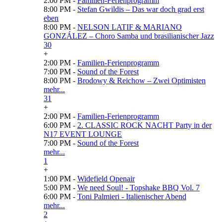
2:00 PM -
Familien-Ferienprogramm
8:00 PM -
Stefan Gwildis – Das war doch grad erst
eben
8:00 PM -
NELSON LATIF & MARIANO
GONZÁLEZ – Choro Samba und brasilianischer Jazz
30
+
2:00 PM -
Familien-Ferienprogramm
7:00 PM -
Sound of the Forest
8:00 PM -
Brodowy & Reichow – Zwei Optimisten
mehr...
31
+
2:00 PM -
Familien-Ferienprogramm
6:00 PM -
2. CLASSIC ROCK NACHT Party in der
N17 EVENT LOUNGE
7:00 PM -
Sound of the Forest
mehr...
1
+
1:00 PM -
Widefield Openair
5:00 PM -
We need Soul! - Topshake BBQ Vol. 7
6:00 PM -
Toni Palmieri - Italienischer Abend
mehr...
2