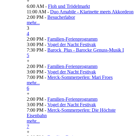
+
6:00 AM -
Floh und Trödelmarkt
11:00 AM -
Duo Amabile - Klarinette meets Akkordeon
2:00 PM -
Besucherlabor
mehr...
3
4
2:00 PM -
Familien-Ferienprogramm
3:00 PM -
Vogel der Nacht Festivak
7:30 PM -
Barock_Plus - Barocke Genuss-Musik I
5
+
2:00 PM -
Familien-Ferienprogramm
3:00 PM -
Vogel der Nacht Festivak
7:00 PM -
Merck-Sommerperlen: Mari Froes
mehr...
6
+
2:00 PM -
Familien-Ferienprogramm
3:00 PM -
Vogel der Nacht Festivak
7:00 PM -
Merck-Sommerperlen: Die Höchste
Eisenbahn
mehr...
7
+