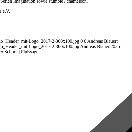
 Serien Imagination sowie stumble / chameleon.
e e.V.
ogo_Header_mit-Logo_2017-2-300x100.jpg
0
0
Andreas Blauert
ogo_Header_mit-Logo_2017-2-300x100.jpg
Andreas Blauert
2025-
chorn | Finissage