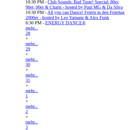
10:30 PM -
Club Sounds: Bad Taste! Special: 80er,
90er, 00er & Charts - hosted by Paul MG & Da Silva
10:30 PM -
All you can Dance! Feiern in den Feiertag
2000er - hosted by Leo Yamane & Alex Funk
6:30 PM -
ENERGY DANCE®
mehr...
28
+
mehr...
29
+
mehr...
30
+
mehr...
31
+
mehr...
1
+
mehr...
2
+
mehr...
3