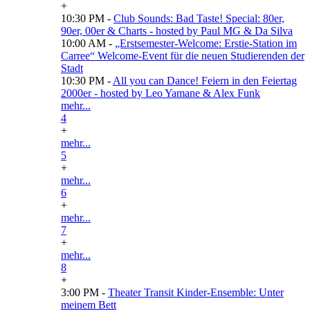
+
10:30 PM -
Club Sounds: Bad Taste! Special: 80er,
90er, 00er & Charts - hosted by Paul MG & Da Silva
10:00 AM -
„Erstsemester-Welcome: Erstie-Station im
Carree“ Welcome-Event für die neuen Studierenden der
Stadt
10:30 PM -
All you can Dance! Feiern in den Feiertag
2000er - hosted by Leo Yamane & Alex Funk
mehr...
4
+
mehr...
5
+
mehr...
6
+
mehr...
7
+
mehr...
8
+
3:00 PM -
Theater Transit Kinder-Ensemble: Unter
meinem Bett