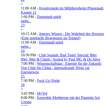
+
11:00 AM -
Kreativmarkt im Mühlbergheim Pfungstadt,
Kantstr 21
1:00 PM -
Darmstadt spielt
mehr...
23
+
10:15 AM -
Inneres Wissen - Die Wahrheit des Herzens
(Eine spirituelle Begegnung im Tempel)
11:00 AM -
Darmstadt spielt
mehr...
24
10:30 PM -
Club Sounds: Bad Taste! Special: 80er,
90er, 00er & Charts - hosted by Paul MG & Da Silva
7:00 PM -
Wissenschaftstag - Energie für die Zukunft:
Von Chile bis China - Internationale Wege zur
Energiewen
25
7:30 PM -
Fuck Up Night
26
+
5:45 PM -
MyYol
8:00 PM -
Ensemble Mediterrae mit der Pianistin Sol
Crespo