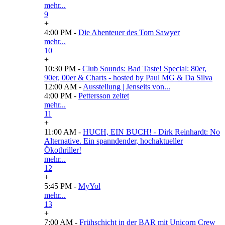
mehr...
9
+
4:00 PM -
Die Abenteuer des Tom Sawyer
mehr...
10
+
10:30 PM -
Club Sounds: Bad Taste! Special: 80er,
90er, 00er & Charts - hosted by Paul MG & Da Silva
12:00 AM -
Ausstellung | Jenseits von...
4:00 PM -
Pettersson zeltet
mehr...
11
+
11:00 AM -
HUCH, EIN BUCH! - Dirk Reinhardt: No
Alternative. Ein spanndender, hochaktueller
Ökothriller!
mehr...
12
+
5:45 PM -
MyYol
mehr...
13
+
7:00 AM -
Frühschicht in der BAR mit Unicorn Crew