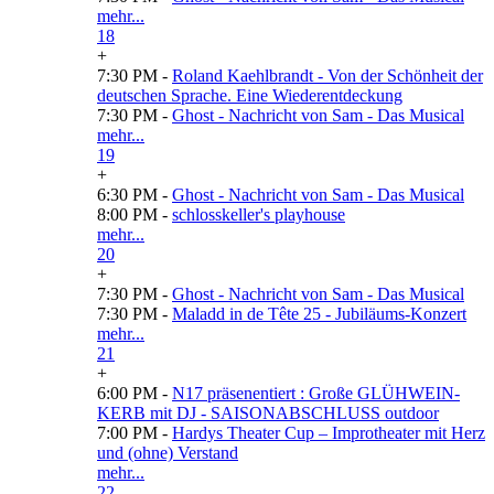
mehr...
18
+
7:30 PM -
Roland Kaehlbrandt - Von der Schönheit der
deutschen Sprache. Eine Wiederentdeckung
7:30 PM -
Ghost - Nachricht von Sam - Das Musical
mehr...
19
+
6:30 PM -
Ghost - Nachricht von Sam - Das Musical
8:00 PM -
schlosskeller's playhouse
mehr...
20
+
7:30 PM -
Ghost - Nachricht von Sam - Das Musical
7:30 PM -
Maladd in de Tête 25 - Jubiläums-Konzert
mehr...
21
+
6:00 PM -
N17 präsenentiert : Große GLÜHWEIN-
KERB mit DJ - SAISONABSCHLUSS outdoor
7:00 PM -
Hardys Theater Cup – Improtheater mit Herz
und (ohne) Verstand
mehr...
22