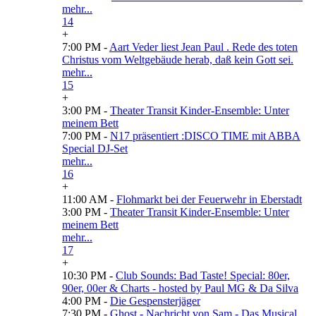
mehr...
14
+
7:00 PM -
Aart Veder liest Jean Paul . Rede des toten
Christus vom Weltgebäude herab, daß kein Gott sei.
mehr...
15
+
3:00 PM -
Theater Transit Kinder-Ensemble: Unter
meinem Bett
7:00 PM -
N17 präsentiert :DISCO TIME mit ABBA
Special DJ-Set
mehr...
16
+
11:00 AM -
Flohmarkt bei der Feuerwehr in Eberstadt
3:00 PM -
Theater Transit Kinder-Ensemble: Unter
meinem Bett
mehr...
17
+
10:30 PM -
Club Sounds: Bad Taste! Special: 80er,
90er, 00er & Charts - hosted by Paul MG & Da Silva
4:00 PM -
Die Gespensterjäger
7:30 PM -
Ghost - Nachricht von Sam - Das Musical