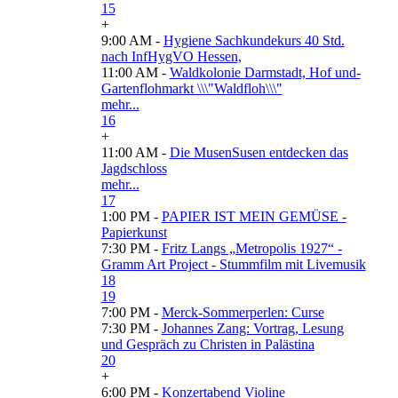
15
+
9:00 AM -
Hygiene Sachkundekurs 40 Std.
nach InfHygVO Hessen,
11:00 AM -
Waldkolonie Darmstadt, Hof und-
Gartenflohmarkt \\\"Waldfloh\\\"
mehr...
16
+
11:00 AM -
Die MusenSusen entdecken das
Jagdschloss
mehr...
17
1:00 PM -
PAPIER IST MEIN GEMÜSE -
Papierkunst
7:30 PM -
Fritz Langs „Metropolis 1927“ -
Gramm Art Project - Stummfilm mit Livemusik
18
19
7:00 PM -
Merck-Sommerperlen: Curse
7:30 PM -
Johannes Zang: Vortrag, Lesung
und Gespräch zu Christen in Palästina
20
+
6:00 PM -
Konzertabend Violine