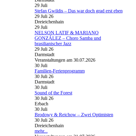
29
Juli
Stefan Gwildis – Das war doch grad erst eben
29 Juli 26
Dreieichenhain
29
Juli
NELSON LATIF & MARIANO
GONZÁLEZ – Choro Samba und
brasilianischer Jazz
29 Juli 26
Darmstadt
Veranstaltungen am 30.07.2026
30
Juli
Familien-Ferienprogramm
30 Juli 26
Darmstadt
30
Juli
Sound of the Forest
30 Juli 26
Erbach
30
Juli
Brodowy & Reichow – Zwei Optimisten
30 Juli 26
Dreieichenhain
mehr...