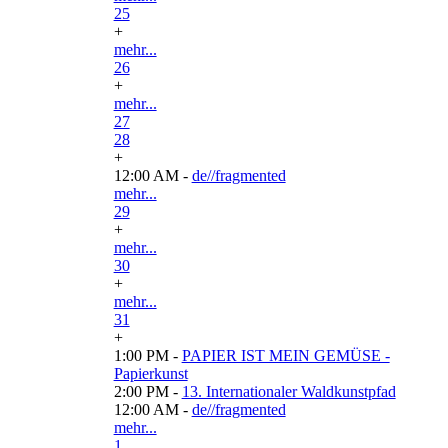
25
+
mehr...
26
+
mehr...
27
28
+
12:00 AM -
de//fragmented
mehr...
29
+
mehr...
30
+
mehr...
31
+
1:00 PM -
PAPIER IST MEIN GEMÜSE -
Papierkunst
2:00 PM -
13. Internationaler Waldkunstpfad
12:00 AM -
de//fragmented
mehr...
1