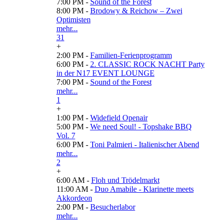
7:00 PM -
Sound of the Forest
8:00 PM -
Brodowy & Reichow – Zwei
Optimisten
mehr...
31
+
2:00 PM -
Familien-Ferienprogramm
6:00 PM -
2. CLASSIC ROCK NACHT Party
in der N17 EVENT LOUNGE
7:00 PM -
Sound of the Forest
mehr...
1
+
1:00 PM -
Widefield Openair
5:00 PM -
We need Soul! - Topshake BBQ
Vol. 7
6:00 PM -
Toni Palmieri - Italienischer Abend
mehr...
2
+
6:00 AM -
Floh und Trödelmarkt
11:00 AM -
Duo Amabile - Klarinette meets
Akkordeon
2:00 PM -
Besucherlabor
mehr...