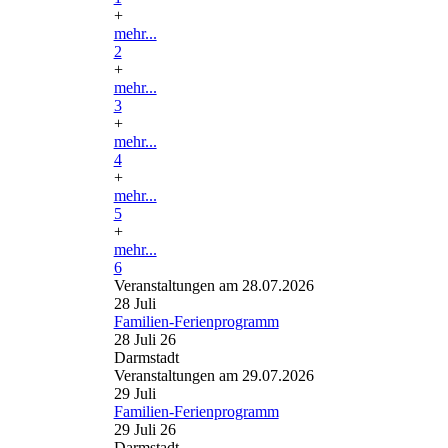
+
mehr...
2
+
mehr...
3
+
mehr...
4
+
mehr...
5
+
mehr...
6
Veranstaltungen am 28.07.2026
28
Juli
Familien-Ferienprogramm
28 Juli 26
Darmstadt
Veranstaltungen am 29.07.2026
29
Juli
Familien-Ferienprogramm
29 Juli 26
Darmstadt