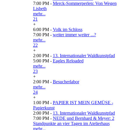
7:00 PM -
Merck-Sommerperlen: Von Wegen
Lisbeth
mehr...
21
+
6:00 PM -
Volk im Schloss
7:00 PM -
weiter immer weiter ...?
mehr...
22
+
2:00 PM -
13. Internationaler Waldkunstpfad
5:00 PM -
Eagles Reloaded
mehr...
23
+
2:00 PM -
Besucherlabor
mehr...
24
+
1:00 PM -
PAPIER IST MEIN GEMÜSE -
Papierkunst
2:00 PM -
13. Internationaler Waldkunstpfad
7:00 PM -
NEDE und Bernhard & Meyer: 2
Standpunkte an vier Tagen im Atelierhaus
mehr...