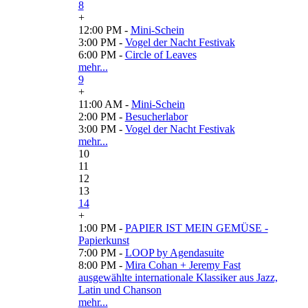
8
+
12:00 PM -
Mini-Schein
3:00 PM -
Vogel der Nacht Festivak
6:00 PM -
Circle of Leaves
mehr...
9
+
11:00 AM -
Mini-Schein
2:00 PM -
Besucherlabor
3:00 PM -
Vogel der Nacht Festivak
mehr...
10
11
12
13
14
+
1:00 PM -
PAPIER IST MEIN GEMÜSE -
Papierkunst
7:00 PM -
LOOP by Agendasuite
8:00 PM -
Mira Cohan + Jeremy Fast
ausgewählte internationale Klassiker aus Jazz,
Latin und Chanson
mehr...