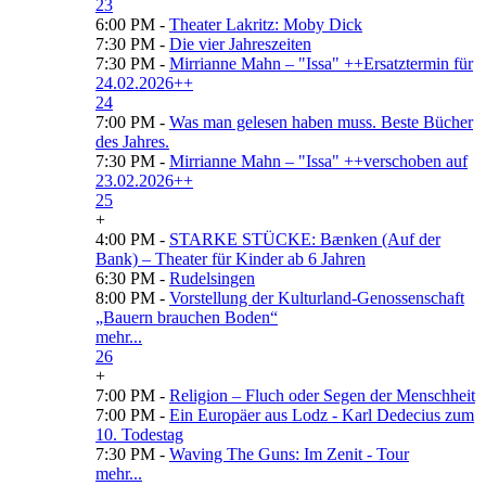
23
6:00 PM -
Theater Lakritz: Moby Dick
7:30 PM -
Die vier Jahreszeiten
7:30 PM -
Mirrianne Mahn – "Issa" ++Ersatztermin für
24.02.2026++
24
7:00 PM -
Was man gelesen haben muss. Beste Bücher
des Jahres.
7:30 PM -
Mirrianne Mahn – "Issa" ++verschoben auf
23.02.2026++
25
+
4:00 PM -
STARKE STÜCKE: Bænken (Auf der
Bank) – Theater für Kinder ab 6 Jahren
6:30 PM -
Rudelsingen
8:00 PM -
Vorstellung der Kulturland-Genossenschaft
„Bauern brauchen Boden“
mehr...
26
+
7:00 PM -
Religion – Fluch oder Segen der Menschheit
7:00 PM -
Ein Europäer aus Lodz - Karl Dedecius zum
10. Todestag
7:30 PM -
Waving The Guns: Im Zenit - Tour
mehr...