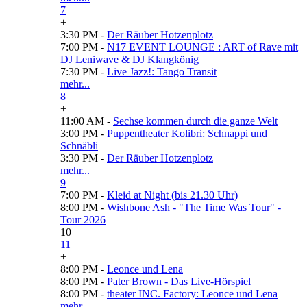
7
+
3:30 PM -
Der Räuber Hotzenplotz
7:00 PM -
N17 EVENT LOUNGE : ART of Rave mit
DJ Leniwave & DJ Klangkönig
7:30 PM -
Live Jazz!: Tango Transit
mehr...
8
+
11:00 AM -
Sechse kommen durch die ganze Welt
3:00 PM -
Puppentheater Kolibri: Schnappi und
Schnäbli
3:30 PM -
Der Räuber Hotzenplotz
mehr...
9
7:00 PM -
Kleid at Night (bis 21.30 Uhr)
8:00 PM -
Wishbone Ash - "The Time Was Tour" -
Tour 2026
10
11
+
8:00 PM -
Leonce und Lena
8:00 PM -
Pater Brown - Das Live-Hörspiel
8:00 PM -
theater INC. Factory: Leonce und Lena
mehr...