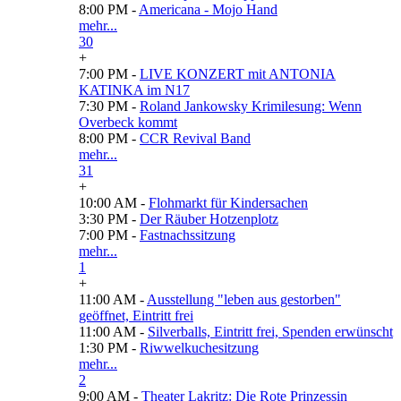
8:00 PM -
Americana - Mojo Hand
mehr...
30
+
7:00 PM -
LIVE KONZERT mit ANTONIA
KATINKA im N17
7:30 PM -
Roland Jankowsky Krimilesung: Wenn
Overbeck kommt
8:00 PM -
CCR Revival Band
mehr...
31
+
10:00 AM -
Flohmarkt für Kindersachen
3:30 PM -
Der Räuber Hotzenplotz
7:00 PM -
Fastnachssitzung
mehr...
1
+
11:00 AM -
Ausstellung "leben aus gestorben"
geöffnet, Eintritt frei
11:00 AM -
Silverballs, Eintritt frei, Spenden erwünscht
1:30 PM -
Riwwelkuchesitzung
mehr...
2
9:00 AM -
Theater Lakritz: Die Rote Prinzessin