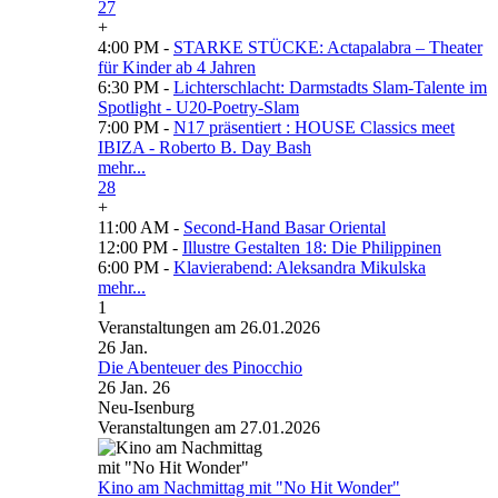
27
+
4:00 PM -
STARKE STÜCKE: Actapalabra – Theater
für Kinder ab 4 Jahren
6:30 PM -
Lichterschlacht: Darmstadts Slam-Talente im
Spotlight - U20-Poetry-Slam
7:00 PM -
N17 präsentiert : HOUSE Classics meet
IBIZA - Roberto B. Day Bash
mehr...
28
+
11:00 AM -
Second-Hand Basar Oriental
12:00 PM -
Illustre Gestalten 18: Die Philippinen
6:00 PM -
Klavierabend: Aleksandra Mikulska
mehr...
1
Veranstaltungen am 26.01.2026
26
Jan.
Die Abenteuer des Pinocchio
26 Jan. 26
Neu-Isenburg
Veranstaltungen am 27.01.2026
Kino am Nachmittag mit "No Hit Wonder"