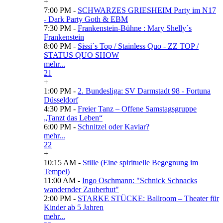
+
7:00 PM -
SCHWARZES GRIESHEIM Party im N17
- Dark Party Goth & EBM
7:30 PM -
Frankenstein-Bühne : Mary Shelly´s
Frankenstein
8:00 PM -
Sissi´s Top / Stainless Quo - ZZ TOP /
STATUS QUO SHOW
mehr...
21
+
1:00 PM -
2. Bundesliga: SV Darmstadt 98 - Fortuna
Düsseldorf
4:30 PM -
Freier Tanz – Offene Samstagsgruppe
„Tanzt das Leben“
6:00 PM -
Schnitzel oder Kaviar?
mehr...
22
+
10:15 AM -
Stille (Eine spirituelle Begegnung im
Tempel)
11:00 AM -
Ingo Oschmann: "Schnick Schnacks
wandernder Zauberhut"
2:00 PM -
STARKE STÜCKE: Ballroom – Theater für
Kinder ab 5 Jahren
mehr...