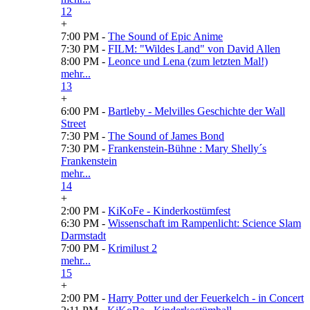
12
+
7:00 PM -
The Sound of Epic Anime
7:30 PM -
FILM: "Wildes Land" von David Allen
8:00 PM -
Leonce und Lena (zum letzten Mal!)
mehr...
13
+
6:00 PM -
Bartleby - Melvilles Geschichte der Wall
Street
7:30 PM -
The Sound of James Bond
7:30 PM -
Frankenstein-Bühne : Mary Shelly´s
Frankenstein
mehr...
14
+
2:00 PM -
KiKoFe - Kinderkostümfest
6:30 PM -
Wissenschaft im Rampenlicht: Science Slam
Darmstadt
7:00 PM -
Krimilust 2
mehr...
15
+
2:00 PM -
Harry Potter und der Feuerkelch - in Concert