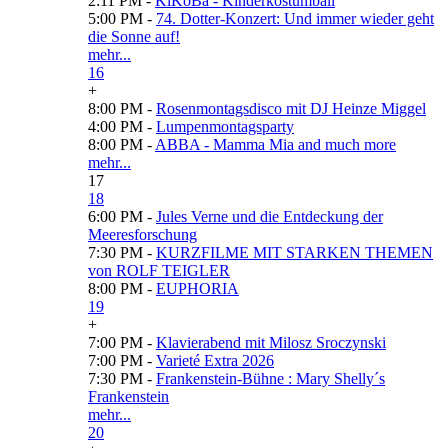
2:11 PM -
KiKoBa - Kinderkostümball
5:00 PM -
74. Dotter-Konzert: Und immer wieder geht
die Sonne auf!
mehr...
16
+
8:00 PM -
Rosenmontagsdisco mit DJ Heinze Miggel
4:00 PM -
Lumpenmontagsparty
8:00 PM -
ABBA - Mamma Mia and much more
mehr...
17
18
6:00 PM -
Jules Verne und die Entdeckung der
Meeresforschung
7:30 PM -
KURZFILME MIT STARKEN THEMEN
von ROLF TEIGLER
8:00 PM -
EUPHORIA
19
+
7:00 PM -
Klavierabend mit Milosz Sroczynski
7:00 PM -
Varieté Extra 2026
7:30 PM -
Frankenstein-Bühne : Mary Shelly´s
Frankenstein
mehr...
20