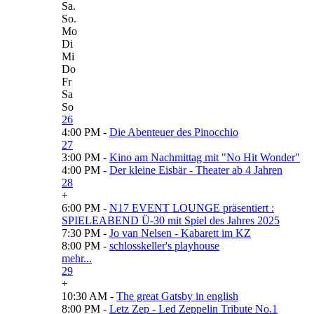
Sa.
So.
Mo
Di
Mi
Do
Fr
Sa
So
26
4:00 PM -
Die Abenteuer des Pinocchio
27
3:00 PM -
Kino am Nachmittag mit "No Hit Wonder"
4:00 PM -
Der kleine Eisbär - Theater ab 4 Jahren
28
+
6:00 PM -
N17 EVENT LOUNGE präsentiert :
SPIELEABEND Ü-30 mit Spiel des Jahres 2025
7:30 PM -
Jo van Nelsen - Kabarett im KZ
8:00 PM -
schlosskeller's playhouse
mehr...
29
+
10:30 AM -
The great Gatsby in english
8:00 PM -
Letz Zep - Led Zeppelin Tribute No.1