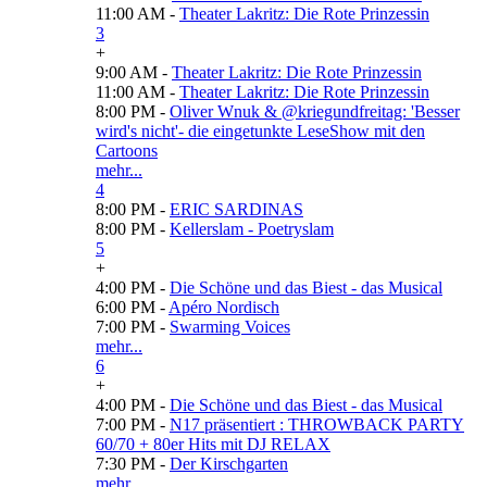
11:00 AM -
Theater Lakritz: Die Rote Prinzessin
3
+
9:00 AM -
Theater Lakritz: Die Rote Prinzessin
11:00 AM -
Theater Lakritz: Die Rote Prinzessin
8:00 PM -
Oliver Wnuk & @kriegundfreitag: 'Besser
wird's nicht'- die eingetunkte LeseShow mit den
Cartoons
mehr...
4
8:00 PM -
ERIC SARDINAS
8:00 PM -
Kellerslam - Poetryslam
5
+
4:00 PM -
Die Schöne und das Biest - das Musical
6:00 PM -
Apéro Nordisch
7:00 PM -
Swarming Voices
mehr...
6
+
4:00 PM -
Die Schöne und das Biest - das Musical
7:00 PM -
N17 präsentiert : THROWBACK PARTY
60/70 + 80er Hits mit DJ RELAX
7:30 PM -
Der Kirschgarten
mehr...