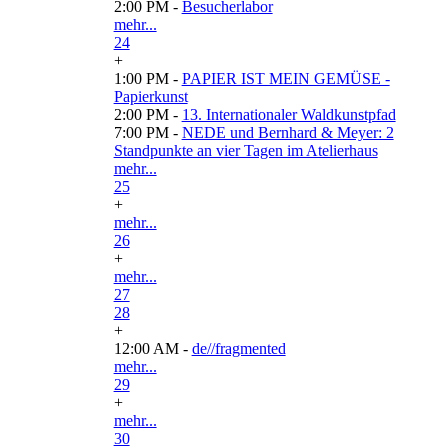
2:00 PM -
Besucherlabor
mehr...
24
+
1:00 PM -
PAPIER IST MEIN GEMÜSE -
Papierkunst
2:00 PM -
13. Internationaler Waldkunstpfad
7:00 PM -
NEDE und Bernhard & Meyer: 2
Standpunkte an vier Tagen im Atelierhaus
mehr...
25
+
mehr...
26
+
mehr...
27
28
+
12:00 AM -
de//fragmented
mehr...
29
+
mehr...
30