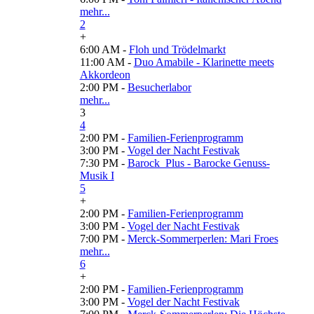
mehr...
2
+
6:00 AM -
Floh und Trödelmarkt
11:00 AM -
Duo Amabile - Klarinette meets
Akkordeon
2:00 PM -
Besucherlabor
mehr...
3
4
2:00 PM -
Familien-Ferienprogramm
3:00 PM -
Vogel der Nacht Festivak
7:30 PM -
Barock_Plus - Barocke Genuss-
Musik I
5
+
2:00 PM -
Familien-Ferienprogramm
3:00 PM -
Vogel der Nacht Festivak
7:00 PM -
Merck-Sommerperlen: Mari Froes
mehr...
6
+
2:00 PM -
Familien-Ferienprogramm
3:00 PM -
Vogel der Nacht Festivak