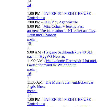
13
14
+
1:00 PM -
PAPIER IST MEIN GEMÜSE -
Papierkunst
7:00 PM -
LOOP by Agendasuite
8:00 PM -
Mira Cohan + Jeremy Fast
ausgewählte internationale Klassiker aus Jazz,
Latin und Chanson
mehr...
15
+
9:00 AM -
Hygiene Sachkundekurs 40 Std.
nach InfHygVO Hessen,
11:00 AM -
Waldkolonie Darmstadt, Hof und-
Gartenflohmarkt \\\"Waldfloh\\\"
mehr...
16
+
11:00 AM -
Die MusenSusen entdecken das
Jagdschloss
mehr...
17
1:00 PM -
PAPIER IST MEIN GEMÜSE -
Papierkunst