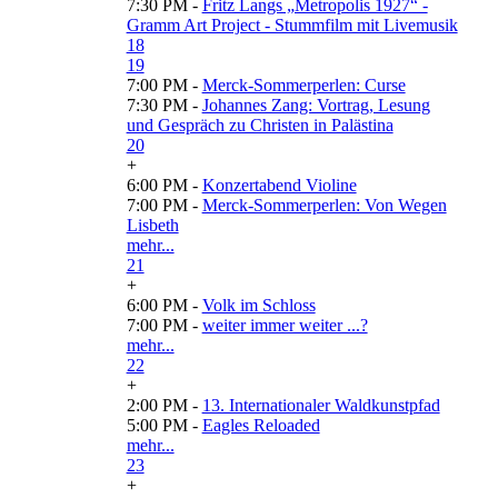
7:30 PM -
Fritz Langs „Metropolis 1927“ -
Gramm Art Project - Stummfilm mit Livemusik
18
19
7:00 PM -
Merck-Sommerperlen: Curse
7:30 PM -
Johannes Zang: Vortrag, Lesung
und Gespräch zu Christen in Palästina
20
+
6:00 PM -
Konzertabend Violine
7:00 PM -
Merck-Sommerperlen: Von Wegen
Lisbeth
mehr...
21
+
6:00 PM -
Volk im Schloss
7:00 PM -
weiter immer weiter ...?
mehr...
22
+
2:00 PM -
13. Internationaler Waldkunstpfad
5:00 PM -
Eagles Reloaded
mehr...
23
+