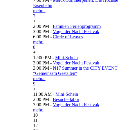
7:00 PM -
Merck-Sommerperlen: Die Höchste
Eisenbahn
mehr...
7
+
2:00 PM -
Familien-Ferienprogramm
3:00 PM -
Vogel der Nacht Festivak
6:00 PM -
Circle of Leaves
mehr...
8
+
12:00 PM -
Mini-Schein
3:00 PM -
Vogel der Nacht Festivak
3:00 PM -
N17 Summer in the CITY EVENT
"Gemeinsam Gestalten"
mehr...
9
+
11:00 AM -
Mini-Schein
2:00 PM -
Besucherlabor
3:00 PM -
Vogel der Nacht Festivak
mehr...
10
11
12