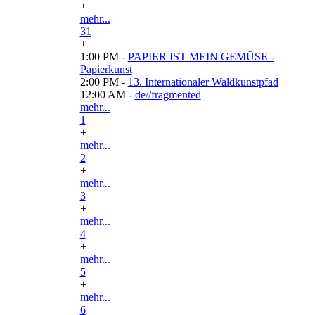
+
mehr...
31
+
1:00 PM -
PAPIER IST MEIN GEMÜSE -
Papierkunst
2:00 PM -
13. Internationaler Waldkunstpfad
12:00 AM -
de//fragmented
mehr...
1
+
mehr...
2
+
mehr...
3
+
mehr...
4
+
mehr...
5
+
mehr...
6