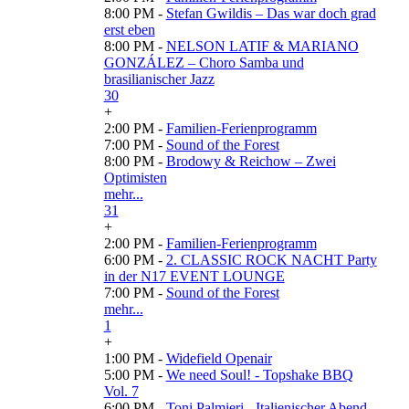
8:00 PM -
Stefan Gwildis – Das war doch grad
erst eben
8:00 PM -
NELSON LATIF & MARIANO
GONZÁLEZ – Choro Samba und
brasilianischer Jazz
30
+
2:00 PM -
Familien-Ferienprogramm
7:00 PM -
Sound of the Forest
8:00 PM -
Brodowy & Reichow – Zwei
Optimisten
mehr...
31
+
2:00 PM -
Familien-Ferienprogramm
6:00 PM -
2. CLASSIC ROCK NACHT Party
in der N17 EVENT LOUNGE
7:00 PM -
Sound of the Forest
mehr...
1
+
1:00 PM -
Widefield Openair
5:00 PM -
We need Soul! - Topshake BBQ
Vol. 7
6:00 PM -
Toni Palmieri - Italienischer Abend