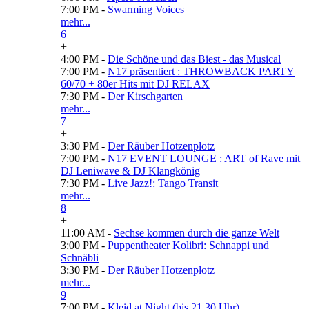
7:00 PM -
Swarming Voices
mehr...
6
+
4:00 PM -
Die Schöne und das Biest - das Musical
7:00 PM -
N17 präsentiert : THROWBACK PARTY
60/70 + 80er Hits mit DJ RELAX
7:30 PM -
Der Kirschgarten
mehr...
7
+
3:30 PM -
Der Räuber Hotzenplotz
7:00 PM -
N17 EVENT LOUNGE : ART of Rave mit
DJ Leniwave & DJ Klangkönig
7:30 PM -
Live Jazz!: Tango Transit
mehr...
8
+
11:00 AM -
Sechse kommen durch die ganze Welt
3:00 PM -
Puppentheater Kolibri: Schnappi und
Schnäbli
3:30 PM -
Der Räuber Hotzenplotz
mehr...
9
7:00 PM -
Kleid at Night (bis 21.30 Uhr)