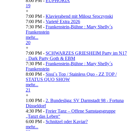
8:00 PM -
EUPHORIA
19
+
7:00 PM -
Klavierabend mit Milosz Sroczynski
7:00 PM -
Varieté Extra 2026
7:30 PM -
Frankenstein-Bühne : Mary Shelly´s
Frankenstein
mehr...
20
+
7:00 PM -
SCHWARZES GRIESHEIM Party im N17
- Dark Party Goth & EBM
7:30 PM -
Frankenstein-Bühne : Mary Shelly´s
Frankenstein
8:00 PM -
Sissi´s Top / Stainless Quo - ZZ TOP /
STATUS QUO SHOW
mehr...
21
+
1:00 PM -
2. Bundesliga: SV Darmstadt 98 - Fortuna
Düsseldorf
4:30 PM -
Freier Tanz – Offene Samstagsgruppe
„Tanzt das Leben“
6:00 PM -
Schnitzel oder Kaviar?
mehr...