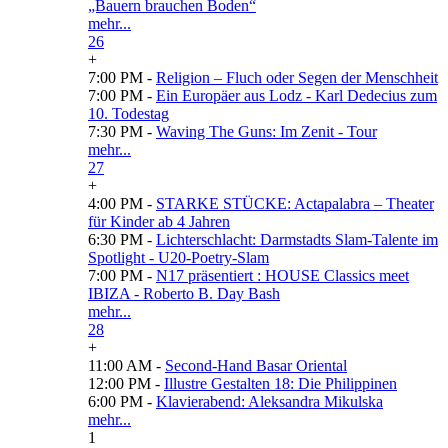
„Bauern brauchen Boden“
mehr...
26
+
7:00 PM -
Religion – Fluch oder Segen der Menschheit
7:00 PM -
Ein Europäer aus Lodz - Karl Dedecius zum
10. Todestag
7:30 PM -
Waving The Guns: Im Zenit - Tour
mehr...
27
+
4:00 PM -
STARKE STÜCKE: Actapalabra – Theater
für Kinder ab 4 Jahren
6:30 PM -
Lichterschlacht: Darmstadts Slam-Talente im
Spotlight - U20-Poetry-Slam
7:00 PM -
N17 präsentiert : HOUSE Classics meet
IBIZA - Roberto B. Day Bash
mehr...
28
+
11:00 AM -
Second-Hand Basar Oriental
12:00 PM -
Illustre Gestalten 18: Die Philippinen
6:00 PM -
Klavierabend: Aleksandra Mikulska
mehr...
1