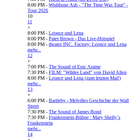
8:00 PM -
Wishbone Ash - "The Time Was Tour" -
Tour 2026
10
11
+
8:00 PM -
Leonce und Lena
8:00 PM -
Pater Brown - Das Live-Hörspiel
8:00 PM -
theater INC. Factory: Leonce und Lena
mehr...
12
+
7:00 PM -
The Sound of Epic Anime
7:30 PM -
FILM: "Wildes Land" von David Allen
8:00 PM -
Leonce und Lena (zum letzten Mal!)
mehr...
13
+
6:00 PM -
Bartleby - Melvilles Geschichte der Wall
Street
7:30 PM -
The Sound of James Bond
7:30 PM -
Frankenstein-Bühne : Mary Shelly´s
Frankenstein
mehr...
14
+