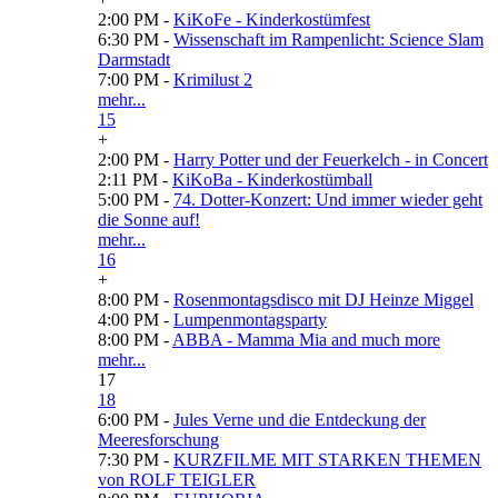
2:00 PM -
KiKoFe - Kinderkostümfest
6:30 PM -
Wissenschaft im Rampenlicht: Science Slam
Darmstadt
7:00 PM -
Krimilust 2
mehr...
15
+
2:00 PM -
Harry Potter und der Feuerkelch - in Concert
2:11 PM -
KiKoBa - Kinderkostümball
5:00 PM -
74. Dotter-Konzert: Und immer wieder geht
die Sonne auf!
mehr...
16
+
8:00 PM -
Rosenmontagsdisco mit DJ Heinze Miggel
4:00 PM -
Lumpenmontagsparty
8:00 PM -
ABBA - Mamma Mia and much more
mehr...
17
18
6:00 PM -
Jules Verne und die Entdeckung der
Meeresforschung
7:30 PM -
KURZFILME MIT STARKEN THEMEN
von ROLF TEIGLER