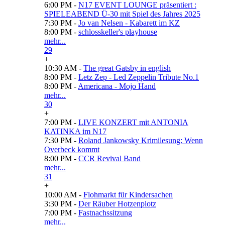
6:00 PM -
N17 EVENT LOUNGE präsentiert :
SPIELEABEND Ü-30 mit Spiel des Jahres 2025
7:30 PM -
Jo van Nelsen - Kabarett im KZ
8:00 PM -
schlosskeller's playhouse
mehr...
29
+
10:30 AM -
The great Gatsby in english
8:00 PM -
Letz Zep - Led Zeppelin Tribute No.1
8:00 PM -
Americana - Mojo Hand
mehr...
30
+
7:00 PM -
LIVE KONZERT mit ANTONIA
KATINKA im N17
7:30 PM -
Roland Jankowsky Krimilesung: Wenn
Overbeck kommt
8:00 PM -
CCR Revival Band
mehr...
31
+
10:00 AM -
Flohmarkt für Kindersachen
3:30 PM -
Der Räuber Hotzenplotz
7:00 PM -
Fastnachssitzung
mehr...