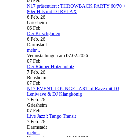
06
Feb.
N17 präsentiert : THROWBACK PARTY 60/70 +
80er Hits mit DJ RELAX
6 Feb. 26
Griesheim
06
Feb.
Der Kirschgarten
6 Feb. 26
Darmstadt
mehr...
Veranstaltungen am 07.02.2026
07
Feb.
Der Räuber Hotzenplotz
7 Feb. 26
Bensheim
07
Feb.
N17 EVENT LOUNGE : ART of Rave mit DJ
Leniwave & DJ Klangkönig
7 Feb. 26
Griesheim
07
Feb.
Live Jazz!: Tango Transit
7 Feb. 26
Darmstadt
mehr...