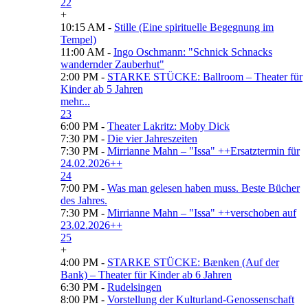
22
+
10:15 AM -
Stille (Eine spirituelle Begegnung im
Tempel)
11:00 AM -
Ingo Oschmann: "Schnick Schnacks
wandernder Zauberhut"
2:00 PM -
STARKE STÜCKE: Ballroom – Theater für
Kinder ab 5 Jahren
mehr...
23
6:00 PM -
Theater Lakritz: Moby Dick
7:30 PM -
Die vier Jahreszeiten
7:30 PM -
Mirrianne Mahn – "Issa" ++Ersatztermin für
24.02.2026++
24
7:00 PM -
Was man gelesen haben muss. Beste Bücher
des Jahres.
7:30 PM -
Mirrianne Mahn – "Issa" ++verschoben auf
23.02.2026++
25
+
4:00 PM -
STARKE STÜCKE: Bænken (Auf der
Bank) – Theater für Kinder ab 6 Jahren
6:30 PM -
Rudelsingen
8:00 PM -
Vorstellung der Kulturland-Genossenschaft