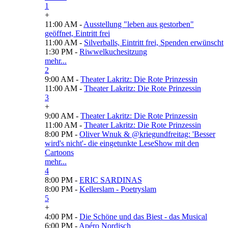
1
+
11:00 AM -
Ausstellung "leben aus gestorben"
geöffnet, Eintritt frei
11:00 AM -
Silverballs, Eintritt frei, Spenden erwünscht
1:30 PM -
Riwwelkuchesitzung
mehr...
2
9:00 AM -
Theater Lakritz: Die Rote Prinzessin
11:00 AM -
Theater Lakritz: Die Rote Prinzessin
3
+
9:00 AM -
Theater Lakritz: Die Rote Prinzessin
11:00 AM -
Theater Lakritz: Die Rote Prinzessin
8:00 PM -
Oliver Wnuk & @kriegundfreitag: 'Besser
wird's nicht'- die eingetunkte LeseShow mit den
Cartoons
mehr...
4
8:00 PM -
ERIC SARDINAS
8:00 PM -
Kellerslam - Poetryslam
5
+
4:00 PM -
Die Schöne und das Biest - das Musical
6:00 PM -
Apéro Nordisch