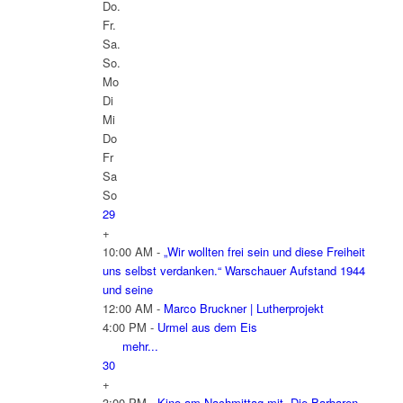
Do.
Fr.
Sa.
So.
Mo
Di
Mi
Do
Fr
Sa
So
29
+
10:00 AM -
„Wir wollten frei sein und diese Freiheit
uns selbst verdanken.“ Warschauer Aufstand 1944
und seine
12:00 AM -
Marco Bruckner | Lutherprojekt
4:00 PM -
Urmel aus dem Eis
mehr...
30
+
3:00 PM -
Kino am Nachmittag mit „Die Barbaren –