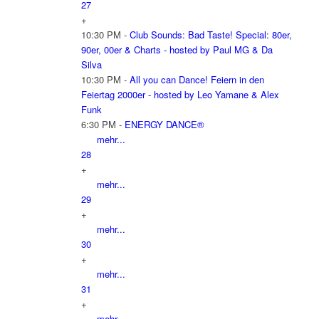
27
+
10:30 PM -
Club Sounds: Bad Taste! Special: 80er,
90er, 00er & Charts - hosted by Paul MG & Da
Silva
10:30 PM -
All you can Dance! Feiern in den
Feiertag 2000er - hosted by Leo Yamane & Alex
Funk
6:30 PM -
ENERGY DANCE®
mehr...
28
+
mehr...
29
+
mehr...
30
+
mehr...
31
+
mehr...