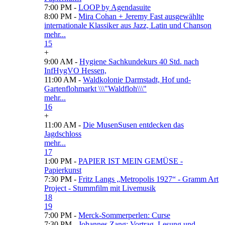
7:00 PM -
LOOP by Agendasuite
8:00 PM -
Mira Cohan + Jeremy Fast ausgewählte
internationale Klassiker aus Jazz, Latin und Chanson
mehr...
15
+
9:00 AM -
Hygiene Sachkundekurs 40 Std. nach
InfHygVO Hessen,
11:00 AM -
Waldkolonie Darmstadt, Hof und-
Gartenflohmarkt \\\"Waldfloh\\\"
mehr...
16
+
11:00 AM -
Die MusenSusen entdecken das
Jagdschloss
mehr...
17
1:00 PM -
PAPIER IST MEIN GEMÜSE -
Papierkunst
7:30 PM -
Fritz Langs „Metropolis 1927“ - Gramm Art
Project - Stummfilm mit Livemusik
18
19
7:00 PM -
Merck-Sommerperlen: Curse
7:30 PM -
Johannes Zang: Vortrag, Lesung und