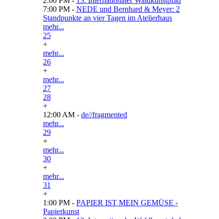
2:00 PM -
13. Internationaler Waldkunstpfad
7:00 PM -
NEDE und Bernhard & Meyer: 2
Standpunkte an vier Tagen im Atelierhaus
mehr...
25
+
mehr...
26
+
mehr...
27
28
+
12:00 AM -
de//fragmented
mehr...
29
+
mehr...
30
+
mehr...
31
+
1:00 PM -
PAPIER IST MEIN GEMÜSE -
Papierkunst