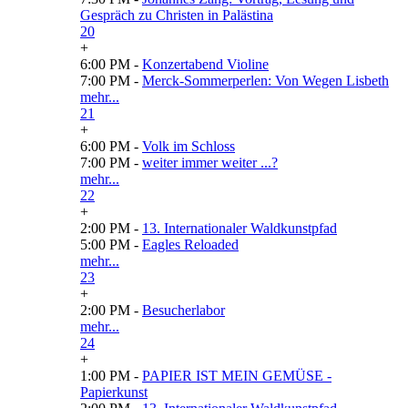
Gespräch zu Christen in Palästina
20
+
6:00 PM -
Konzertabend Violine
7:00 PM -
Merck-Sommerperlen: Von Wegen Lisbeth
mehr...
21
+
6:00 PM -
Volk im Schloss
7:00 PM -
weiter immer weiter ...?
mehr...
22
+
2:00 PM -
13. Internationaler Waldkunstpfad
5:00 PM -
Eagles Reloaded
mehr...
23
+
2:00 PM -
Besucherlabor
mehr...
24
+
1:00 PM -
PAPIER IST MEIN GEMÜSE -
Papierkunst