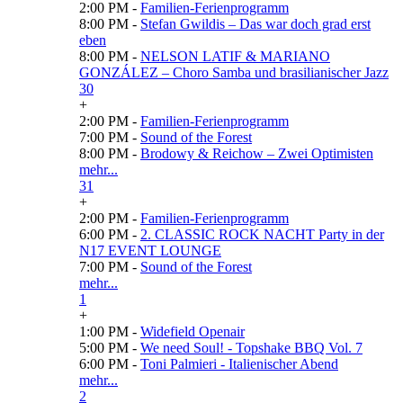
2:00 PM -
Familien-Ferienprogramm
8:00 PM -
Stefan Gwildis – Das war doch grad erst
eben
8:00 PM -
NELSON LATIF & MARIANO
GONZÁLEZ – Choro Samba und brasilianischer Jazz
30
+
2:00 PM -
Familien-Ferienprogramm
7:00 PM -
Sound of the Forest
8:00 PM -
Brodowy & Reichow – Zwei Optimisten
mehr...
31
+
2:00 PM -
Familien-Ferienprogramm
6:00 PM -
2. CLASSIC ROCK NACHT Party in der
N17 EVENT LOUNGE
7:00 PM -
Sound of the Forest
mehr...
1
+
1:00 PM -
Widefield Openair
5:00 PM -
We need Soul! - Topshake BBQ Vol. 7
6:00 PM -
Toni Palmieri - Italienischer Abend
mehr...
2