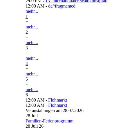
2:00 PM -
13. Internationaler Waldkunstpfad
12:00 AM -
de//fragmented
mehr...
1
+
mehr...
2
+
mehr...
3
+
mehr...
4
+
mehr...
5
+
mehr...
6
12:00 AM -
Flohmarkt
12:00 AM -
Flohmarkt
Veranstaltungen am 28.07.2026
28
Juli
Familien-Ferienprogramm
28 Juli 26