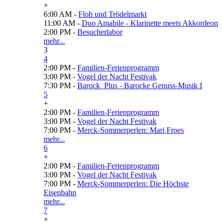
+
6:00 AM -
Floh und Trödelmarkt
11:00 AM -
Duo Amabile - Klarinette meets Akkordeon
2:00 PM -
Besucherlabor
mehr...
3
4
2:00 PM -
Familien-Ferienprogramm
3:00 PM -
Vogel der Nacht Festivak
7:30 PM -
Barock_Plus - Barocke Genuss-Musik I
5
+
2:00 PM -
Familien-Ferienprogramm
3:00 PM -
Vogel der Nacht Festivak
7:00 PM -
Merck-Sommerperlen: Mari Froes
mehr...
6
+
2:00 PM -
Familien-Ferienprogramm
3:00 PM -
Vogel der Nacht Festivak
7:00 PM -
Merck-Sommerperlen: Die Höchste
Eisenbahn
mehr...
7
+