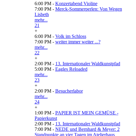
6:00 PM -
Konzertabend Violine
7:00 PM -
Merck-Sommerperlen: Von Wegen
Lisbeth
mehr...
21
+
6:00 PM -
Volk im Schloss
7:00 PM -
weiter immer weiter ...?
mehr...
22
+
2:00 PM -
13. Internationaler Waldkunstpfad
5:00 PM -
Eagles Reloaded
mehr...
23
+
2:00 PM -
Besucherlabor
mehr...
24
+
1:00 PM -
PAPIER IST MEIN GEMÜSE -
Papierkunst
2:00 PM -
13. Internationaler Waldkunstpfad
7:00 PM -
NEDE und Bernhard & Meyer: 2
Standpunkte an vier Tagen im Atelierhaus