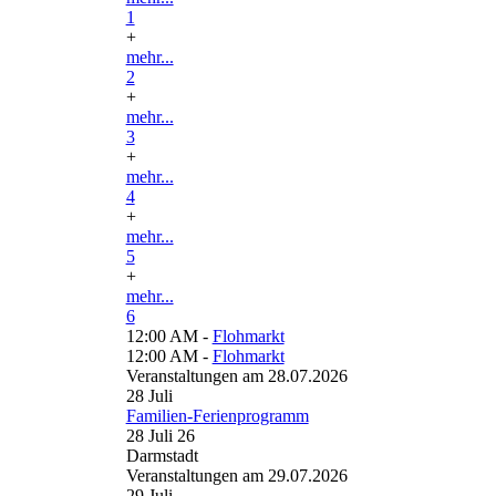
1
+
mehr...
2
+
mehr...
3
+
mehr...
4
+
mehr...
5
+
mehr...
6
12:00 AM -
Flohmarkt
12:00 AM -
Flohmarkt
Veranstaltungen am 28.07.2026
28
Juli
Familien-Ferienprogramm
28 Juli 26
Darmstadt
Veranstaltungen am 29.07.2026
29
Juli