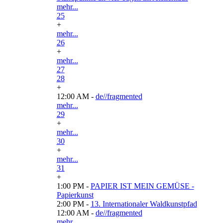
mehr...
25
+
mehr...
26
+
mehr...
27
28
+
12:00 AM -
de//fragmented
mehr...
29
+
mehr...
30
+
mehr...
31
+
1:00 PM -
PAPIER IST MEIN GEMÜSE -
Papierkunst
2:00 PM -
13. Internationaler Waldkunstpfad
12:00 AM -
de//fragmented
mehr...