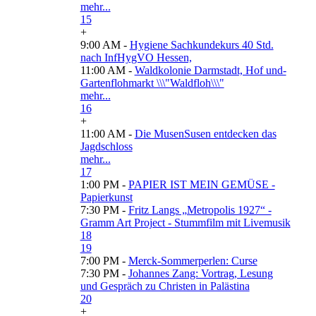
mehr...
15
+
9:00 AM -
Hygiene Sachkundekurs 40 Std.
nach InfHygVO Hessen,
11:00 AM -
Waldkolonie Darmstadt, Hof und-
Gartenflohmarkt \\\"Waldfloh\\\"
mehr...
16
+
11:00 AM -
Die MusenSusen entdecken das
Jagdschloss
mehr...
17
1:00 PM -
PAPIER IST MEIN GEMÜSE -
Papierkunst
7:30 PM -
Fritz Langs „Metropolis 1927“ -
Gramm Art Project - Stummfilm mit Livemusik
18
19
7:00 PM -
Merck-Sommerperlen: Curse
7:30 PM -
Johannes Zang: Vortrag, Lesung
und Gespräch zu Christen in Palästina
20
+