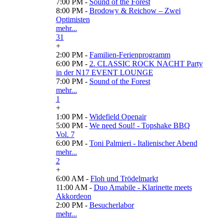
7:00 PM -
Sound of the Forest
8:00 PM -
Brodowy & Reichow – Zwei
Optimisten
mehr...
31
+
2:00 PM -
Familien-Ferienprogramm
6:00 PM -
2. CLASSIC ROCK NACHT Party
in der N17 EVENT LOUNGE
7:00 PM -
Sound of the Forest
mehr...
1
+
1:00 PM -
Widefield Openair
5:00 PM -
We need Soul! - Topshake BBQ
Vol. 7
6:00 PM -
Toni Palmieri - Italienischer Abend
mehr...
2
+
6:00 AM -
Floh und Trödelmarkt
11:00 AM -
Duo Amabile - Klarinette meets
Akkordeon
2:00 PM -
Besucherlabor
mehr...