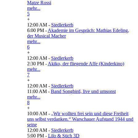
Matze Rossi
mehr...
5
+
12:00 AM -
Siedlerkerb
6:00 PM -
Akademie im Gespräch: Mathias Edeling,
der Musical Macher
mehr...
6
+
12:00 AM -
Siedlerkerb
2:30 PM -
Akiko, der fliegende Affe (Kinderkino)
mehr...
7
+
12:00 AM -
Siedlerkerb
11:00 AM -
Band Songbird, live und umsonst
mehr...
8
+
10:00 AM -
„Wir wollten frei sein und diese Freiheit
uns selbst verdanken.“ Warschauer Aufstand 1944 und
seine
12:00 AM -
Siedlerkerb
5:00 PM -
Lilo & Stich 3D