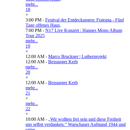
mehr...
18
+
3:00 PM -
Festival der Entdeckungen: Fratopia - Fünf
Tage offenes Haus,
7:00 PM -
N17 Live Konzert : Hannes Mono Album
Tour 2025
mehr...
19
+
12:00 AM -
Marco Bruckner | Lutherprojekt
12:00 AM -
Bessunger Kerb
mehr...
20
+
12:00 AM -
Bessunger Kerb
mehr...
21
+
mehr...
22
+
10:00 AM -
„Wir wollten frei sein und diese Freiheit
uns selbst verdanken.“ Warschauer Aufstand 1944 und
seine