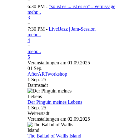
+
6:30 PM -
"so ist es ... ist es so" - Vernissage
mehr...
3
+
7:30 PM -
Live!Jazz | Jam-Session
mehr...
4
+
mehr...
5
Veranstaltungen am 01.09.2025
01
Sep.
AfterARTworkshop
1 Sep. 25
Darmstadt
Der Pinguin meines Lebens
1 Sep. 25
Weiterstadt
Veranstaltungen am 02.09.2025
The Ballad of Wallis Island