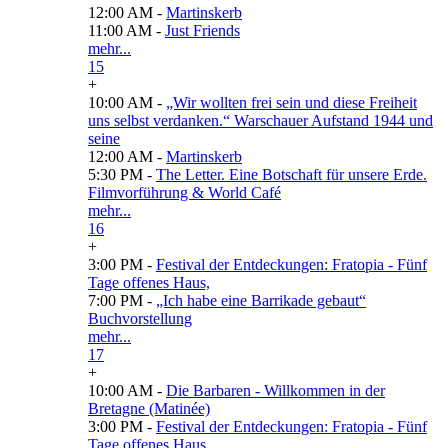
12:00 AM -
Martinskerb
11:00 AM -
Just Friends
mehr...
15
+
10:00 AM -
„Wir wollten frei sein und diese Freiheit
uns selbst verdanken.“ Warschauer Aufstand 1944 und
seine
12:00 AM -
Martinskerb
5:30 PM -
The Letter. Eine Botschaft für unsere Erde.
Filmvorführung & World Café
mehr...
16
+
3:00 PM -
Festival der Entdeckungen: Fratopia - Fünf
Tage offenes Haus,
7:00 PM -
„Ich habe eine Barrikade gebaut“
Buchvorstellung
mehr...
17
+
10:00 AM -
Die Barbaren - Willkommen in der
Bretagne (Matinée)
3:00 PM -
Festival der Entdeckungen: Fratopia - Fünf
Tage offenes Haus,