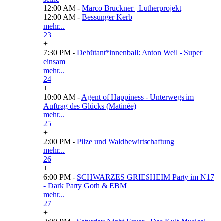
12:00 AM -
Marco Bruckner | Lutherprojekt
12:00 AM -
Bessunger Kerb
mehr...
23
+
7:30 PM -
Debütant*innenball: Anton Weil - Super
einsam
mehr...
24
+
10:00 AM -
Agent of Happiness - Unterwegs im
Auftrag des Glücks (Matinée)
mehr...
25
+
2:00 PM -
Pilze und Waldbewirtschaftung
mehr...
26
+
6:00 PM -
SCHWARZES GRIESHEIM Party im N17
- Dark Party Goth & EBM
mehr...
27
+