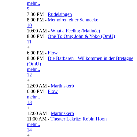
mehr...
9
7:30 PM -
Rudelsingen
8:00 PM -
Memoiren einer Schnecke
10
10:00 AM -
What a Feeling (Matinée)
8:00 PM -
One To One; John & Yoko (OmU)
11
+
6:00 PM -
Flow
8:00 PM -
Die Barbaren - Willkommen in der Bretagne
(OmU)
mehr...
12
+
12:00 AM -
Martinskerb
6:00 PM -
Flow
mehr...
13
+
12:00 AM -
Martinskerb
11:00 AM -
Theater Lakritz: Robin Hoon
mehr...
14
+