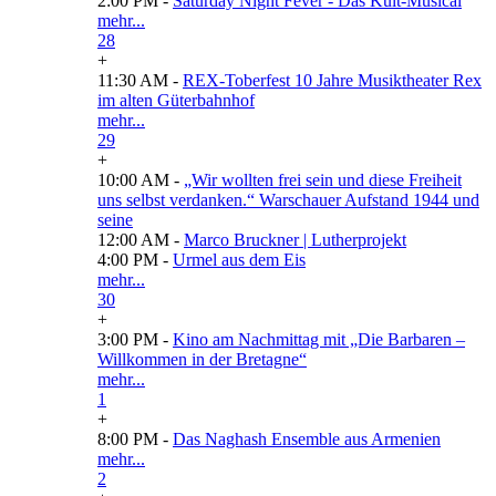
2:00 PM -
Saturday Night Fever - Das Kult-Musical
mehr...
28
+
11:30 AM -
REX-Toberfest 10 Jahre Musiktheater Rex
im alten Güterbahnhof
mehr...
29
+
10:00 AM -
„Wir wollten frei sein und diese Freiheit
uns selbst verdanken.“ Warschauer Aufstand 1944 und
seine
12:00 AM -
Marco Bruckner | Lutherprojekt
4:00 PM -
Urmel aus dem Eis
mehr...
30
+
3:00 PM -
Kino am Nachmittag mit „Die Barbaren –
Willkommen in der Bretagne“
mehr...
1
+
8:00 PM -
Das Naghash Ensemble aus Armenien
mehr...
2