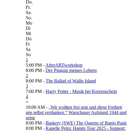
Do.
Fr.
Sa.
So.
Mo
Di
Mi
Do
Fr
Sa
So
1
5:00 PM -
AfterARTworkshop
8:00 PM -
Der Pinguin meines Lebens
2
8:00 PM -
The Ballad of Wallis Island
3
7:00 PM -
Harry Potter - Musik bei Kerzenschein
4
+
10:00 AM -
„Wir wollten frei sein und diese Freiheit
uns selbst verdanken.“ Warschauer Aufstand 1944 und
seine
8:00 PM -
Baskery (SWE) The Queens of Banjo Punk
8:00 PM -
Kapelle Petra: Hamm Tour 2025 - Support: