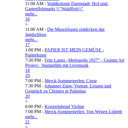
11:00 AM -
Waldkolonie Darmstadt, Hof und-
Gartenflohmarkt \\\"Waldfloh\\\"
mehr...
16
+
11:00 AM -
Die MusenSusen entdecken das
Jagdschloss
mehr...
17
1:00 PM -
PAPIER IST MEIN GEMÜSE -
Papierkunst
7:30 PM -
Fritz Langs „Metropolis 1927“ - Gramm Art
Project - Stummfilm mit Livemusik
18
19
7:00 PM -
Merck-Sommerperlen: Curse
7:30 PM -
Johannes Zang: Vortrag, Lesung und
Gespräch zu Christen in Palästina
20
+
6:00 PM -
Konzertabend Violine
7:00 PM -
Merck-Sommerperlen: Von Wegen Lisbeth
mehr...
21
+