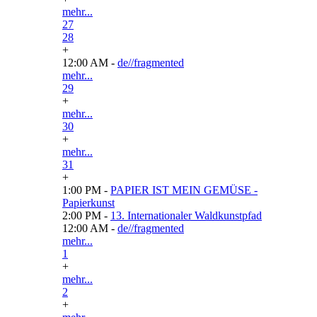
mehr...
27
28
+
12:00 AM -
de//fragmented
mehr...
29
+
mehr...
30
+
mehr...
31
+
1:00 PM -
PAPIER IST MEIN GEMÜSE -
Papierkunst
2:00 PM -
13. Internationaler Waldkunstpfad
12:00 AM -
de//fragmented
mehr...
1
+
mehr...
2
+