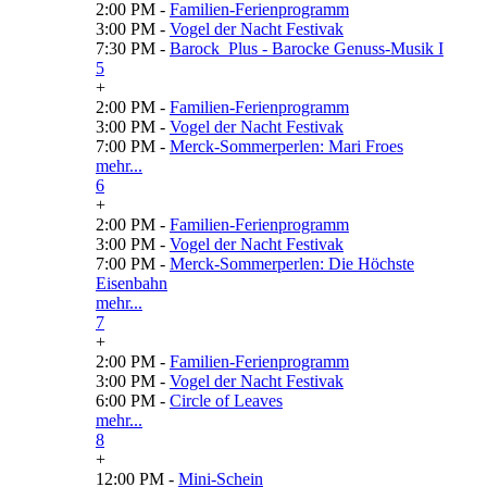
2:00 PM -
Familien-Ferienprogramm
3:00 PM -
Vogel der Nacht Festivak
7:30 PM -
Barock_Plus - Barocke Genuss-Musik I
5
+
2:00 PM -
Familien-Ferienprogramm
3:00 PM -
Vogel der Nacht Festivak
7:00 PM -
Merck-Sommerperlen: Mari Froes
mehr...
6
+
2:00 PM -
Familien-Ferienprogramm
3:00 PM -
Vogel der Nacht Festivak
7:00 PM -
Merck-Sommerperlen: Die Höchste
Eisenbahn
mehr...
7
+
2:00 PM -
Familien-Ferienprogramm
3:00 PM -
Vogel der Nacht Festivak
6:00 PM -
Circle of Leaves
mehr...
8
+
12:00 PM -
Mini-Schein