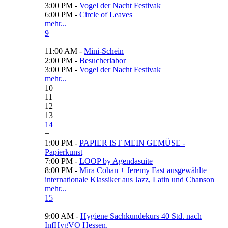
3:00 PM -
Vogel der Nacht Festivak
6:00 PM -
Circle of Leaves
mehr...
9
+
11:00 AM -
Mini-Schein
2:00 PM -
Besucherlabor
3:00 PM -
Vogel der Nacht Festivak
mehr...
10
11
12
13
14
+
1:00 PM -
PAPIER IST MEIN GEMÜSE -
Papierkunst
7:00 PM -
LOOP by Agendasuite
8:00 PM -
Mira Cohan + Jeremy Fast ausgewählte
internationale Klassiker aus Jazz, Latin und Chanson
mehr...
15
+
9:00 AM -
Hygiene Sachkundekurs 40 Std. nach
InfHygVO Hessen,