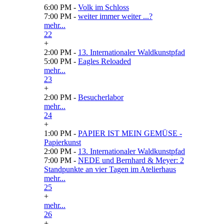
6:00 PM -
Volk im Schloss
7:00 PM -
weiter immer weiter ...?
mehr...
22
+
2:00 PM -
13. Internationaler Waldkunstpfad
5:00 PM -
Eagles Reloaded
mehr...
23
+
2:00 PM -
Besucherlabor
mehr...
24
+
1:00 PM -
PAPIER IST MEIN GEMÜSE -
Papierkunst
2:00 PM -
13. Internationaler Waldkunstpfad
7:00 PM -
NEDE und Bernhard & Meyer: 2
Standpunkte an vier Tagen im Atelierhaus
mehr...
25
+
mehr...
26
+