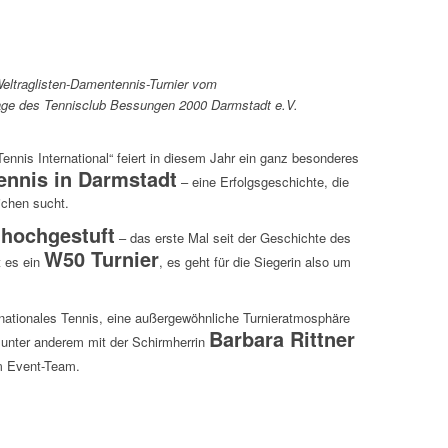
Weltraglisten-Damentennis-Turnier vom
nlage des Tennisclub Bessungen 2000 Darmstadt e.V.
Tennis International“ feiert in diesem Jahr ein ganz besonderes
ennis in Darmstadt
– eine Erfolgsgeschichte, die
ichen sucht.
hochgestuft
F
– das erste Mal seit der Geschichte des
W50 Turnier
t es ein
, es geht für die Siegerin also um
rnationales Tennis, eine außergewöhnliche Turnieratmosphäre
Barbara Rittner
unter anderem mit der Schirmherrin
 Event-Team.