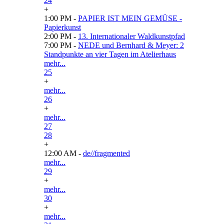
24
+
1:00 PM -
PAPIER IST MEIN GEMÜSE -
Papierkunst
2:00 PM -
13. Internationaler Waldkunstpfad
7:00 PM -
NEDE und Bernhard & Meyer: 2
Standpunkte an vier Tagen im Atelierhaus
mehr...
25
+
mehr...
26
+
mehr...
27
28
+
12:00 AM -
de//fragmented
mehr...
29
+
mehr...
30
+
mehr...