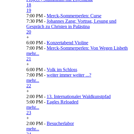
18
19
7:00 PM -
Merck-Sommerperlen: Curse
7:30 PM -
Johannes Zang: Vortrag, Lesung und
Gespräch zu Christen in Palästina
20
+
6:00 PM -
Konzertabend Violine
7:00 PM -
Merck-Sommerperlen: Von Wegen Lisbeth
mehr...
21
+
6:00 PM -
Volk im Schloss
7:00 PM -
weiter immer weiter ...?
mehr...
22
+
2:00 PM -
13. Internationaler Waldkunstpfad
5:00 PM -
Eagles Reloaded
mehr...
23
+
2:00 PM -
Besucherlabor
mehr...