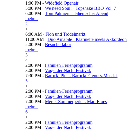
1:00 PM -
Widefield Openair
5:00 PM -
We need Soul! - Topshake BBQ Vol. 7
6:00 PM -
Toni Palmieri - Italienischer Abend
mehr...
2
+
6:00 AM -
Floh und Trödelmarkt
11:00 AM -
Duo Amabile - Klarinette meets Akkordeon
2:00 PM -
Besucherlabor
mehr...
3
4
2:00 PM -
Familien-Ferienprogramm
3:00 PM -
Vogel der Nacht Festivak
7:30 PM -
Barock_Plus - Barocke Genuss-Musik I
5
+
2:00 PM -
Familien-Ferienprogramm
3:00 PM -
Vogel der Nacht Festivak
7:00 PM -
Merck-Sommerperlen: Mari Froes
mehr...
6
+
2:00 PM -
Familien-Ferienprogramm
3:00 PM -
Vogel der Nacht Festivak