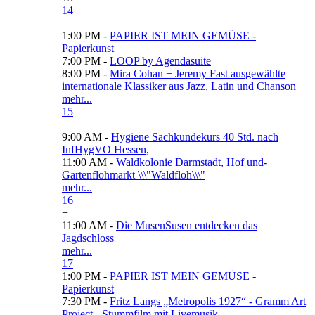
14
+
1:00 PM -
PAPIER IST MEIN GEMÜSE -
Papierkunst
7:00 PM -
LOOP by Agendasuite
8:00 PM -
Mira Cohan + Jeremy Fast ausgewählte
internationale Klassiker aus Jazz, Latin und Chanson
mehr...
15
+
9:00 AM -
Hygiene Sachkundekurs 40 Std. nach
InfHygVO Hessen,
11:00 AM -
Waldkolonie Darmstadt, Hof und-
Gartenflohmarkt \\\"Waldfloh\\\"
mehr...
16
+
11:00 AM -
Die MusenSusen entdecken das
Jagdschloss
mehr...
17
1:00 PM -
PAPIER IST MEIN GEMÜSE -
Papierkunst
7:30 PM -
Fritz Langs „Metropolis 1927“ - Gramm Art
Project - Stummfilm mit Livemusik