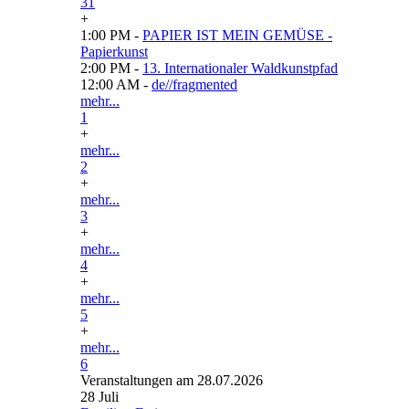
31
+
1:00 PM -
PAPIER IST MEIN GEMÜSE -
Papierkunst
2:00 PM -
13. Internationaler Waldkunstpfad
12:00 AM -
de//fragmented
mehr...
1
+
mehr...
2
+
mehr...
3
+
mehr...
4
+
mehr...
5
+
mehr...
6
Veranstaltungen am 28.07.2026
28
Juli