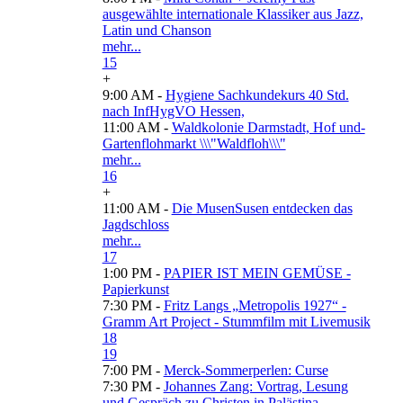
ausgewählte internationale Klassiker aus Jazz,
Latin und Chanson
mehr...
15
+
9:00 AM -
Hygiene Sachkundekurs 40 Std.
nach InfHygVO Hessen,
11:00 AM -
Waldkolonie Darmstadt, Hof und-
Gartenflohmarkt \\\"Waldfloh\\\"
mehr...
16
+
11:00 AM -
Die MusenSusen entdecken das
Jagdschloss
mehr...
17
1:00 PM -
PAPIER IST MEIN GEMÜSE -
Papierkunst
7:30 PM -
Fritz Langs „Metropolis 1927“ -
Gramm Art Project - Stummfilm mit Livemusik
18
19
7:00 PM -
Merck-Sommerperlen: Curse
7:30 PM -
Johannes Zang: Vortrag, Lesung
und Gespräch zu Christen in Palästina