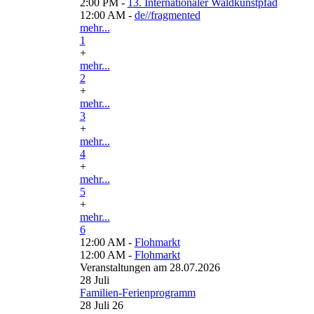
2:00 PM -
13. Internationaler Waldkunstpfad
12:00 AM -
de//fragmented
mehr...
1
+
mehr...
2
+
mehr...
3
+
mehr...
4
+
mehr...
5
+
mehr...
6
12:00 AM -
Flohmarkt
12:00 AM -
Flohmarkt
Veranstaltungen am 28.07.2026
28
Juli
Familien-Ferienprogramm
28 Juli 26