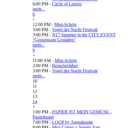
6:00 PM -
Circle of Leaves
mehr...
8
+
12:00 PM -
Mini-Schein
3:00 PM -
Vogel der Nacht Festivak
3:00 PM -
N17 Summer in the CITY EVENT
"Gemeinsam Gestalten"
mehr...
9
+
11:00 AM -
Mini-Schein
2:00 PM -
Besucherlabor
3:00 PM -
Vogel der Nacht Festivak
mehr...
10
11
12
13
14
+
1:00 PM -
PAPIER IST MEIN GEMÜSE -
Papierkunst
7:00 PM -
LOOP by Agendasuite
8:00 PM -
Mira Cohan + Jeremy Fast