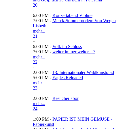
20
+
6:00 PM -
Konzertabend Violine
7:00 PM -
Merck-Sommerperlen: Von Wegen
Lisbeth
mehr...
21
+
6:00 PM -
Volk im Schloss
7:00 PM -
weiter immer weiter ...?
mehr...
22
+
2:00 PM -
13. Internationaler Waldkunstpfad
5:00 PM -
Eagles Reloaded
mehr...
23
+
2:00 PM -
Besucherlabor
mehr...
24
+
1:00 PM -
PAPIER IST MEIN GEMÜSE -
Papierkunst