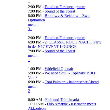
+
2:00 PM -
Familien-Ferienprogramm
7:00 PM -
Sound of the Forest
8:00 PM -
Brodowy & Reichow – Zwei
Optimisten
mehr...
31
+
2:00 PM -
Familien-Ferienprogramm
6:00 PM -
2. CLASSIC ROCK NACHT Party
in der N17 EVENT LOUNGE
7:00 PM -
Sound of the Forest
mehr...
1
+
1:00 PM -
Widefield Openair
5:00 PM -
We need Soul! - Topshake BBQ
Vol. 7
6:00 PM -
Toni Palmieri - Italienischer Abend
mehr...
2
+
6:00 AM -
Floh und Trödelmarkt
11:00 AM -
Duo Amabile - Klarinette meets
Akkordeon