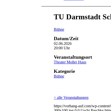
TU Darmstadt Sch
Bühne
Datum/Zeit
02.06.2026
20:00 Uhr
Veranstaltungsort
Theater Moller Haus
Kategorie
Bühne
< alle Veranstaltungen
https://vorhang-auf.com/wp-conte
300x100.jpg
0
0
Uschi Paschke
htt