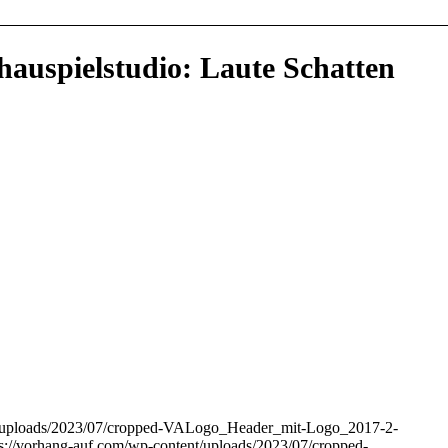
auspielstudio: Laute Schatten
nt/uploads/2023/07/cropped-VALogo_Header_mit-Logo_2017-2-
ps://vorhang-auf.com/wp-content/uploads/2023/07/cropped-