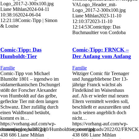
Logo_2017-2-300x100.jpg
VALogo_Header_mit-
Liane Mihlan
2024-04-11
Logo_2017-2-300x100.jpg
10:38:16
2024-06-04
Liane Mihlan
2023-11-10
12:21:18
Comic-Tipp | Simon
12:10:37
2023-11-10
& Louise
12:14:53
Comictipp: Das
Buchmaultier von Cordoba
Comic-Tipp: Das
Comic-Tipp: FRNCK –
Humboldt-Tier
Der Anfang vom Anfang
Familie
Familie
Comic-Tipp von Michael
Witziger Comic für Teenager
Blumöhr 1801 – irgendwo im
und Junggebliebene Der 13-
südamerikanischen Dschungel
jährige Franck wächst als
stößt der Forscher Alexander
Findelkind im Waisenhaus
von Humboldt auf das gelbe,
auf. Als er wieder mal neuen
gefleckte Tier mit dem langen
Eltern vermittelt werden soll,
Schwanz. Eher zufällig durch
beschließt er auszureißen und
einen Waldbrand betäubt,
nach seinen angeblich doch
kommt es in…
nicht…
https://vorhang-auf.com/wp-
https://vorhang-auf.com/wp-
altraumjaeger_sarah.jpg
content/uploads/2022/10/Humboldtier_cover.jpg
content/uploads/2022/02/FRNCK
438
686
Liane Mihlan
438
686
Liane Mihlan