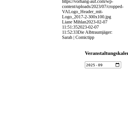
https://vorhang-auf.com/wp-
content/uploads/2023/07/cropped-
VALogo_Header_mit-
Logo_2017-2-300x100.jpg
Liane Mihlan
2023-02-07
11:51:35
2023-02-07
11:52:33
Die Albtraumjäger:
Sarah | Comictipp
Veranstaltungskale