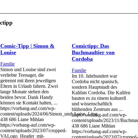
ctipp
Comic-Tipp | Simon &
Comictipp: Das
Louise
Buchmaultier von
Cordoba
Familie
Simon und Louise sind zwei
Familie
verliebte Teenager, die
Im 10. Jahrhundert war
getrennt mit ihren jeweiligen
Cordoba nicht spanisch,
Eltern in Urlaub fahren. Zwei
sondern Hauptstadt des
lange Monate stehen den
Kalifats Cordoba. Die Kalifen
beiden bevor. Dank Handy
bauten es zu einem kulturell
können sie Kontakt halten, ...
und wissenschaftlich
https://vorhang-auf.com/wp-
blühenden Zentrum aus ...
content/uploads/2024/06/Simon_und_Luise_1.jpg
https://vorhang-auf.com/wp-
438
686
Liane Mihlan
content/uploads/2023/11/Buchmau
https://vorhang-auf.com/wp-
438
686
Liane Mihlan
content/uploads/2023/07/cropped-
https://vorhang-auf.com/wp-
VALogo_Header_mit-
content/uploads/2023/07/cropped-