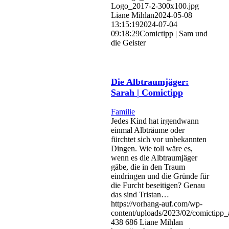
Logo_2017-2-300x100.jpg
Liane Mihlan
2024-05-08
13:15:19
2024-07-04
09:18:29
Comictipp | Sam und
die Geister
Die Albtraumjäger:
Sarah | Comictipp
Familie
Jedes Kind hat irgendwann
einmal Albträume oder
fürchtet sich vor unbekannten
Dingen. Wie toll wäre es,
wenn es die Albtraumjäger
gäbe, die in den Traum
eindringen und die Gründe für
die Furcht beseitigen? Genau
das sind Tristan…
https://vorhang-auf.com/wp-
content/uploads/2023/02/comictipp_
438
686
Liane Mihlan