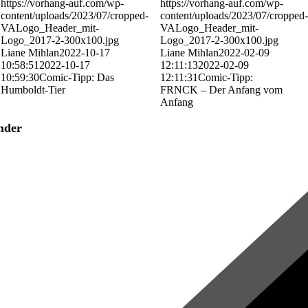
https://vorhang-auf.com/wp-
https://vorhang-auf.com/wp-
content/uploads/2023/07/cropped-
content/uploads/2023/07/cropped-
VALogo_Header_mit-
VALogo_Header_mit-
Logo_2017-2-300x100.jpg
Logo_2017-2-300x100.jpg
Liane Mihlan
2022-10-17
Liane Mihlan
2022-02-09
10:58:51
2022-10-17
12:11:13
2022-02-09
10:59:30
Comic-Tipp: Das
12:11:31
Comic-Tipp:
Humboldt-Tier
FRNCK – Der Anfang vom
Anfang
nder