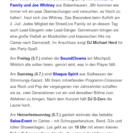
Family und Joe Whitney
aus Babenhausen: „Wir kommen wie
immer mit ein paar Überraschungen und versuchen, es frisch zu
halten“, freut sich Joe Whitney. Das Besondere beim Auftritt am
2. Juli: Jedes Mitglied der StreetLive Family ist an diesem Tag
auch Lead-Sängerin oder Lead-Sänger. Gemeinsam bringen sie
eine große Vielfalt an Musikstilen und klassischen Hits ins
Carree nach Darmstadt. Im Anschluss sorgt
DJ Michael Herd
für
den Party-Spaß.
Am
Freitag (3.7.)
stehen die
SoundClowns
am Mischpult.
Wirklich alle sollen feiern, gemixt wird, was in den Player fällt.
Am
Samstag (4.7.)
sind
Shaqua Spirit
aus Südhessen der
Stimmungs-Garant. Mit ihrem mitreißenden Programm-Crossover
aus Rock und Pop der vergangenen vier Jahrzehnten schaffen
sie es, zwei Generationen vor ein und derselben Bühne zum
Abfahren zu bringen. Nach dem Konzert hält
DJ D-Zero
die
Laune hoch.
Am
Heinerfestsonntag (5.7.)
gastiert erstmals das beliebte
Salsa-Event
im Carree – mit Schnuppertanzkurs, Band, DJs und
tollen Showeinlagen. Los geht es um
18 Uhr
mit einem kleinen