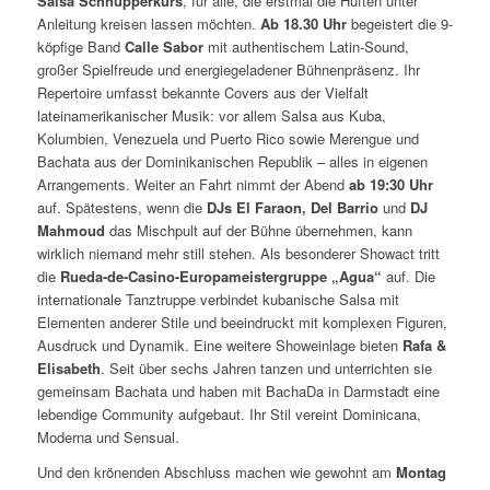
Salsa Schnupperkurs
, für alle, die erstmal die Hüften unter
Anleitung kreisen lassen möchten.
Ab 18.30 Uhr
begeistert die 9-
köpfige Band
Calle Sabor
mit authentischem Latin-Sound,
großer Spielfreude und energiegeladener Bühnenpräsenz. Ihr
Repertoire umfasst bekannte Covers aus der Vielfalt
lateinamerikanischer Musik: vor allem Salsa aus Kuba,
Kolumbien, Venezuela und Puerto Rico sowie Merengue und
Bachata aus der Dominikanischen Republik – alles in eigenen
Arrangements. Weiter an Fahrt nimmt der Abend
ab 19:30 Uhr
auf. Spätestens, wenn die
DJs El Faraon, Del Barrio
und
DJ
Mahmoud
das Mischpult auf der Bühne übernehmen, kann
wirklich niemand mehr still stehen. Als besonderer Showact tritt
die
Rueda-de-Casino-Europameistergruppe „Agua“
auf. Die
internationale Tanztruppe verbindet kubanische Salsa mit
Elementen anderer Stile und beeindruckt mit komplexen Figuren,
Ausdruck und Dynamik. Eine weitere Showeinlage bieten
Rafa &
Elisabeth
. Seit über sechs Jahren tanzen und unterrichten sie
gemeinsam Bachata und haben mit BachaDa in Darmstadt eine
lebendige Community aufgebaut. Ihr Stil vereint Dominicana,
Moderna und Sensual.
Und den krönenden Abschluss machen wie gewohnt am
Montag