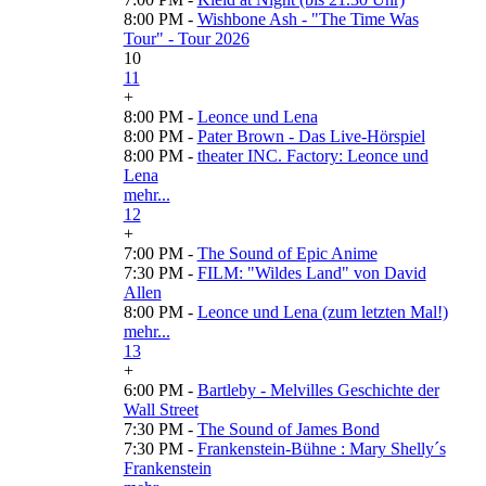
8:00 PM -
Wishbone Ash - "The Time Was
Tour" - Tour 2026
10
11
+
8:00 PM -
Leonce und Lena
8:00 PM -
Pater Brown - Das Live-Hörspiel
8:00 PM -
theater INC. Factory: Leonce und
Lena
mehr...
12
+
7:00 PM -
The Sound of Epic Anime
7:30 PM -
FILM: "Wildes Land" von David
Allen
8:00 PM -
Leonce und Lena (zum letzten Mal!)
mehr...
13
+
6:00 PM -
Bartleby - Melvilles Geschichte der
Wall Street
7:30 PM -
The Sound of James Bond
7:30 PM -
Frankenstein-Bühne : Mary Shelly´s
Frankenstein