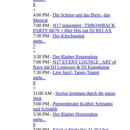
6
+
4:00 PM -
Die Schöne und das Biest - das
Musical
7:00 PM -
N17 präsentiert : THROWBACK
PARTY 60/70 + 80er Hits mit DJ RELAX
7:30 PM -
Der Kirschgarten
mehr...
7
+
3:30 PM -
Der Räuber Hotzenplotz
7:00 PM -
N17 EVENT LOUNGE : ART of
Rave mit DJ Leniwave & DJ Klangkönig
7:30 PM -
Live Jazz!: Tango Transit
mehr...
8
+
11:00 AM -
Sechse kommen durch die ganze
Welt
3:00 PM -
Puppentheater Kolibri: Schnappi
und Schnäbli
3:30 PM -
Der Räuber Hotzenplotz
mehr...
9
7:00 PM -
Kleid at Night (bis 21.30 Uhr)