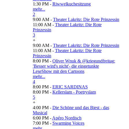
1:30 PM -
Riwwelkuchesitzung
mehr...
2
9:00 AM -
Theater Lakritz: Die Rote Prinzessin
11:00 AM -
Theater Lakritz: Die Rote
Prinzessin
3
+
9:00 AM -
Theater Lakritz: Die Rote Prinzessin
11:00 AM -
Theater Lakritz: Die Rote
Prinzessin
8:00 PM -
Oliver Wnuk & @kriegundfreitag:
'Besser wird's nicht'- die eingetunkte
LeseShow mit den Cartoons
mehr...
4
8:00 PM -
ERIC SARDINAS
8:00 PM -
Kellerslam - Poetryslam
5
+
4:00 PM -
Die Schöne und das Biest - das
Musical
6:00 PM -
Apéro Nordisch
7:00 PM -
Swarming Voices
mehr...