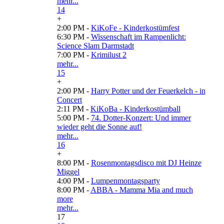
mehr...
14
+
2:00 PM -
KiKoFe - Kinderkostümfest
6:30 PM -
Wissenschaft im Rampenlicht:
Science Slam Darmstadt
7:00 PM -
Krimilust 2
mehr...
15
+
2:00 PM -
Harry Potter und der Feuerkelch - in
Concert
2:11 PM -
KiKoBa - Kinderkostümball
5:00 PM -
74. Dotter-Konzert: Und immer
wieder geht die Sonne auf!
mehr...
16
+
8:00 PM -
Rosenmontagsdisco mit DJ Heinze
Miggel
4:00 PM -
Lumpenmontagsparty
8:00 PM -
ABBA - Mamma Mia and much
more
mehr...
17