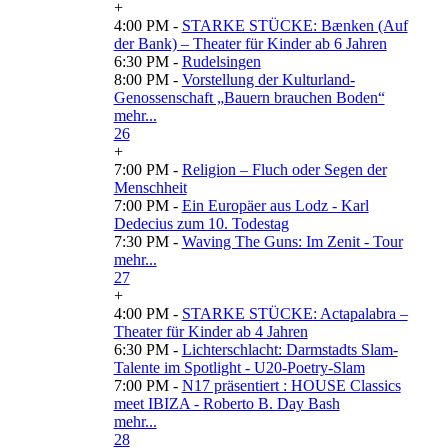
+
4:00 PM -
STARKE STÜCKE: Bænken (Auf
der Bank) – Theater für Kinder ab 6 Jahren
6:30 PM -
Rudelsingen
8:00 PM -
Vorstellung der Kulturland-
Genossenschaft „Bauern brauchen Boden“
mehr...
26
+
7:00 PM -
Religion – Fluch oder Segen der
Menschheit
7:00 PM -
Ein Europäer aus Lodz - Karl
Dedecius zum 10. Todestag
7:30 PM -
Waving The Guns: Im Zenit - Tour
mehr...
27
+
4:00 PM -
STARKE STÜCKE: Actapalabra –
Theater für Kinder ab 4 Jahren
6:30 PM -
Lichterschlacht: Darmstadts Slam-
Talente im Spotlight - U20-Poetry-Slam
7:00 PM -
N17 präsentiert : HOUSE Classics
meet IBIZA - Roberto B. Day Bash
mehr...
28