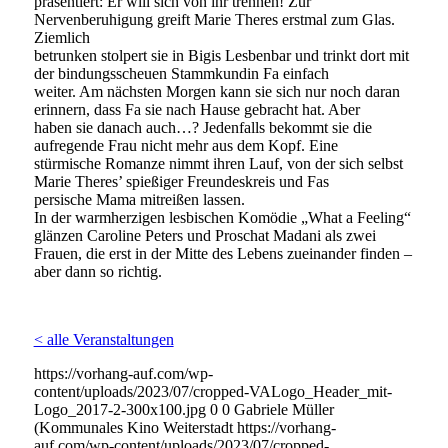
präsentiert: Er will sich von ihr trennen! Zur
Nervenberuhigung greift Marie Theres erstmal zum Glas.
Ziemlich
betrunken stolpert sie in Bigis Lesbenbar und trinkt dort mit
der bindungsscheuen Stammkundin Fa einfach
weiter. Am nächsten Morgen kann sie sich nur noch daran
erinnern, dass Fa sie nach Hause gebracht hat. Aber
haben sie danach auch…? Jedenfalls bekommt sie die
aufregende Frau nicht mehr aus dem Kopf. Eine
stürmische Romanze nimmt ihren Lauf, von der sich selbst
Marie Theres’ spießiger Freundeskreis und Fas
persische Mama mitreißen lassen.
In der warmherzigen lesbischen Komödie „What a Feeling“
glänzen Caroline Peters und Proschat Madani als zwei
Frauen, die erst in der Mitte des Lebens zueinander finden –
aber dann so richtig.
< alle Veranstaltungen
https://vorhang-auf.com/wp-
content/uploads/2023/07/cropped-VALogo_Header_mit-
Logo_2017-2-300x100.jpg
0
0
Gabriele Müller
(Kommunales Kino Weiterstadt
https://vorhang-
auf.com/wp-content/uploads/2023/07/cropped-