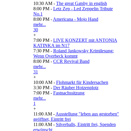
10:30 AM -
The great Gatsby in english
8:00 PM -
Letz Zep - Led Zeppelin Tribute
No.1
8:00 PM -
Americana - Mojo Hand
mehr...
30
+
7:00 PM -
LIVE KONZERT mit ANTONIA
KATINKA im N17
7:30 PM -
Roland Jankowsky Krimilesung:
Wenn Overbeck kommt
8:00 PM -
CCR Revival Band
mehr...
31
+
10:00 AM -
Flohmarkt für Kindersachen
3:30 PM -
Der Räuber Hotzenplotz
7:00 PM -
Fastnachssitzung
mehr...
1
+
11:00 AM -
Ausstellung "leben aus gestorben"
geöffnet, Eintritt frei
11:00 AM -
Silverballs, Eintritt frei, Spenden
erwünscht