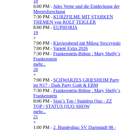
18
6:00 PM -
Jules Verne und die Entdeckung der
Meeresforschung
7:30 PM -
KURZFILME MIT STARKEN
THEMEN von ROLF TEIGLER
8:00 PM -
EUPHORIA
19
+
7:00 PM -
Klavierabend mit Milosz Sroczynski
7:00 PM -
Varieté Extra 2026
7:30 PM -
Frankenstein-Bühne : Mary Shelly´s
Frankenstein
mehr...
20
+
7:00 PM -
SCHWARZES GRIESHEIM Party
im N17 - Dark Party Goth & EBM
7:30 PM -
Frankenstein-Bühne : Mary Shelly´s
Frankenstein
8:00 PM -
Sissi´s Top / Stainless Quo - ZZ
TOP / STATUS QUO SHOW
mehr...
21
+
1:00 PM -
2. Bundesliga: SV Darmstadt 98 -