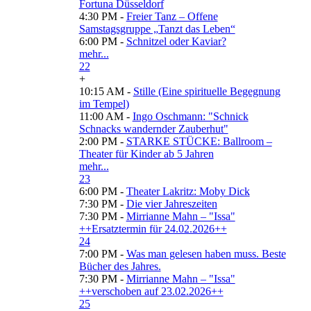
Fortuna Düsseldorf
4:30 PM -
Freier Tanz – Offene
Samstagsgruppe „Tanzt das Leben“
6:00 PM -
Schnitzel oder Kaviar?
mehr...
22
+
10:15 AM -
Stille (Eine spirituelle Begegnung
im Tempel)
11:00 AM -
Ingo Oschmann: "Schnick
Schnacks wandernder Zauberhut"
2:00 PM -
STARKE STÜCKE: Ballroom –
Theater für Kinder ab 5 Jahren
mehr...
23
6:00 PM -
Theater Lakritz: Moby Dick
7:30 PM -
Die vier Jahreszeiten
7:30 PM -
Mirrianne Mahn – "Issa"
++Ersatztermin für 24.02.2026++
24
7:00 PM -
Was man gelesen haben muss. Beste
Bücher des Jahres.
7:30 PM -
Mirrianne Mahn – "Issa"
++verschoben auf 23.02.2026++
25