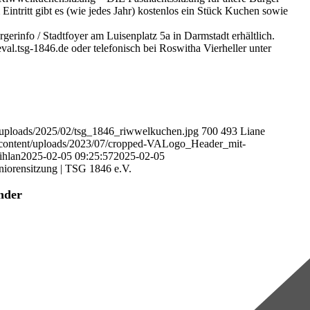
intritt gibt es (wie jedes Jahr) kostenlos ein Stück Kuchen sowie
erinfo / Stadtfoyer am Luisenplatz 5a in Darmstadt erhältlich.
val.tsg-1846.de oder telefonisch bei Roswitha Vierheller unter
t/uploads/2025/02/tsg_1846_riwwelkuchen.jpg
700
493
Liane
-content/uploads/2023/07/cropped-VALogo_Header_mit-
ihlan
2025-02-05 09:25:57
2025-02-05
iorensitzung | TSG 1846 e.V.
nder