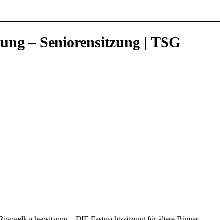
ung – Seniorensitzung | TSG
 Riwwelkuchensitzung – DIE Fastnachtssitzung für ältere Bürger