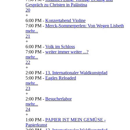
Gespräch zu Christen in Palästina
20
+
6:00 PM -
Konzertabend Violine
7:00 PM -
Merck-Sommerperlen: Von Wegen Lisbeth
mehr...
21
+
6:00 PM -
Volk im Schloss
7:00 PM -
weiter immer weiter ...?
mehr...
22
+
2:00 PM -
13. Internationaler Waldkunstpfad
5:00 PM -
Eagles Reloaded
mehr...
23
+
2:00 PM -
Besucherlabor
mehr...
24
+
1:00 PM -
PAPIER IST MEIN GEMÜSE -
Papierkunst