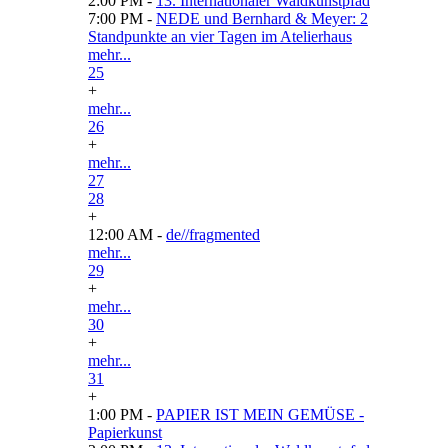
2:00 PM -
13. Internationaler Waldkunstpfad
7:00 PM -
NEDE und Bernhard & Meyer: 2
Standpunkte an vier Tagen im Atelierhaus
mehr...
25
+
mehr...
26
+
mehr...
27
28
+
12:00 AM -
de//fragmented
mehr...
29
+
mehr...
30
+
mehr...
31
+
1:00 PM -
PAPIER IST MEIN GEMÜSE -
Papierkunst