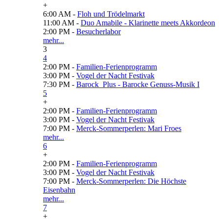
+
6:00 AM -
Floh und Trödelmarkt
11:00 AM -
Duo Amabile - Klarinette meets Akkordeon
2:00 PM -
Besucherlabor
mehr...
3
4
2:00 PM -
Familien-Ferienprogramm
3:00 PM -
Vogel der Nacht Festivak
7:30 PM -
Barock_Plus - Barocke Genuss-Musik I
5
+
2:00 PM -
Familien-Ferienprogramm
3:00 PM -
Vogel der Nacht Festivak
7:00 PM -
Merck-Sommerperlen: Mari Froes
mehr...
6
+
2:00 PM -
Familien-Ferienprogramm
3:00 PM -
Vogel der Nacht Festivak
7:00 PM -
Merck-Sommerperlen: Die Höchste
Eisenbahn
mehr...
7
+