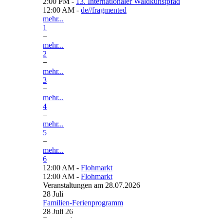
2:00 PM -
13. Internationaler Waldkunstpfad
12:00 AM -
de//fragmented
mehr...
1
+
mehr...
2
+
mehr...
3
+
mehr...
4
+
mehr...
5
+
mehr...
6
12:00 AM -
Flohmarkt
12:00 AM -
Flohmarkt
Veranstaltungen am 28.07.2026
28
Juli
Familien-Ferienprogramm
28 Juli 26