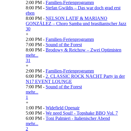
2:00 PM -
Familien-Ferienprogramm
8:00 PM -
Stefan Gwildis – Das war doch grad erst
eben
8:00 PM -
NELSON LATIF & MARIANO
GONZÁLEZ – Choro Samba und brasilianischer Jazz
30
+
2:00 PM -
Familien-Ferienprogramm
7:00 PM -
Sound of the Forest
8:00 PM -
Brodowy & Reichow – Zwei Optimisten
mehr...
31
+
2:00 PM -
Familien-Ferienprogramm
6:00 PM -
2. CLASSIC ROCK NACHT Party in der
N17 EVENT LOUNGE
7:00 PM -
Sound of the Forest
mehr...
1
+
1:00 PM -
Widefield Openair
5:00 PM -
We need Soul! - Topshake BBQ Vol. 7
6:00 PM -
Toni Palmieri - Italienischer Abend
mehr...
2