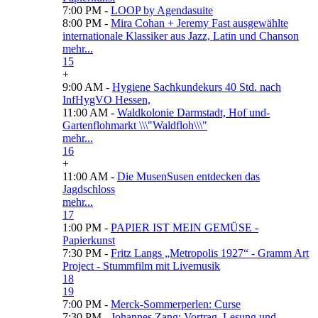
7:00 PM -
LOOP by Agendasuite
8:00 PM -
Mira Cohan + Jeremy Fast ausgewählte
internationale Klassiker aus Jazz, Latin und Chanson
mehr...
15
+
9:00 AM -
Hygiene Sachkundekurs 40 Std. nach
InfHygVO Hessen,
11:00 AM -
Waldkolonie Darmstadt, Hof und-
Gartenflohmarkt \\\"Waldfloh\\\"
mehr...
16
+
11:00 AM -
Die MusenSusen entdecken das
Jagdschloss
mehr...
17
1:00 PM -
PAPIER IST MEIN GEMÜSE -
Papierkunst
7:30 PM -
Fritz Langs „Metropolis 1927“ - Gramm Art
Project - Stummfilm mit Livemusik
18
19
7:00 PM -
Merck-Sommerperlen: Curse
7:30 PM -
Johannes Zang: Vortrag, Lesung und