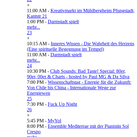
+
11:00 AM -
Kreativmarkt im Mühlbergheim Pfungstadt,
Kantstr 21
1:00 PM -
Darmstadt spielt
mehr...
23
+
10:15 AM -
Inneres Wissen - Die Wahrheit des Herzens
(Eine spirituelle Begegnung im Tempel)
11:00 AM -
Darmstadt spielt
mehr...
24
10:30 PM -
Club Sounds: Bad Taste! Special: 80er,
90er, 00er & Charts - hosted by Paul MG & Da Silva
7:00 PM -
Wissenschaftstag - Energie für die Zukunft:
Von Chile bis China - Internationale Wege zur
Energiewen
25
7:30 PM -
Fuck Up Night
26
+
5:45 PM -
MyYol
8:00 PM -
Ensemble Mediterrae mit der Pianistin Sol
Crespo