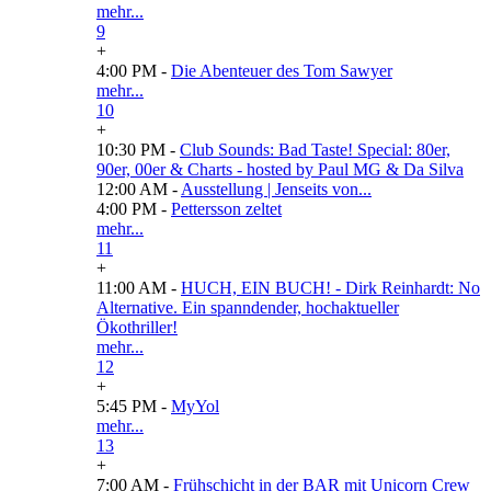
mehr...
9
+
4:00 PM -
Die Abenteuer des Tom Sawyer
mehr...
10
+
10:30 PM -
Club Sounds: Bad Taste! Special: 80er,
90er, 00er & Charts - hosted by Paul MG & Da Silva
12:00 AM -
Ausstellung | Jenseits von...
4:00 PM -
Pettersson zeltet
mehr...
11
+
11:00 AM -
HUCH, EIN BUCH! - Dirk Reinhardt: No
Alternative. Ein spanndender, hochaktueller
Ökothriller!
mehr...
12
+
5:45 PM -
MyYol
mehr...
13
+
7:00 AM -
Frühschicht in der BAR mit Unicorn Crew