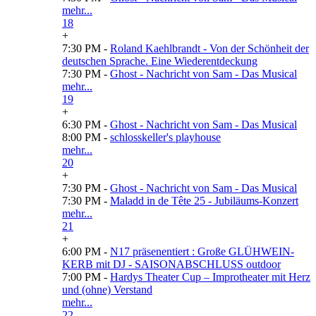
mehr...
18
+
7:30 PM -
Roland Kaehlbrandt - Von der Schönheit der
deutschen Sprache. Eine Wiederentdeckung
7:30 PM -
Ghost - Nachricht von Sam - Das Musical
mehr...
19
+
6:30 PM -
Ghost - Nachricht von Sam - Das Musical
8:00 PM -
schlosskeller's playhouse
mehr...
20
+
7:30 PM -
Ghost - Nachricht von Sam - Das Musical
7:30 PM -
Maladd in de Tête 25 - Jubiläums-Konzert
mehr...
21
+
6:00 PM -
N17 präsenentiert : Große GLÜHWEIN-
KERB mit DJ - SAISONABSCHLUSS outdoor
7:00 PM -
Hardys Theater Cup – Improtheater mit Herz
und (ohne) Verstand
mehr...
22