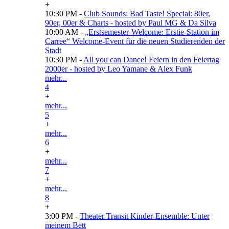
+
10:30 PM -
Club Sounds: Bad Taste! Special: 80er,
90er, 00er & Charts - hosted by Paul MG & Da Silva
10:00 AM -
„Erstsemester-Welcome: Erstie-Station im
Carree“ Welcome-Event für die neuen Studierenden der
Stadt
10:30 PM -
All you can Dance! Feiern in den Feiertag
2000er - hosted by Leo Yamane & Alex Funk
mehr...
4
+
mehr...
5
+
mehr...
6
+
mehr...
7
+
mehr...
8
+
3:00 PM -
Theater Transit Kinder-Ensemble: Unter
meinem Bett