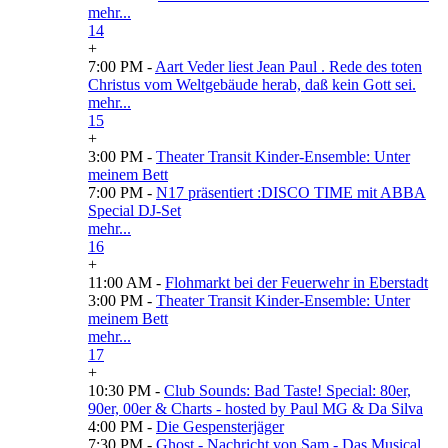
mehr...
14
+
7:00 PM -
Aart Veder liest Jean Paul . Rede des toten
Christus vom Weltgebäude herab, daß kein Gott sei.
mehr...
15
+
3:00 PM -
Theater Transit Kinder-Ensemble: Unter
meinem Bett
7:00 PM -
N17 präsentiert :DISCO TIME mit ABBA
Special DJ-Set
mehr...
16
+
11:00 AM -
Flohmarkt bei der Feuerwehr in Eberstadt
3:00 PM -
Theater Transit Kinder-Ensemble: Unter
meinem Bett
mehr...
17
+
10:30 PM -
Club Sounds: Bad Taste! Special: 80er,
90er, 00er & Charts - hosted by Paul MG & Da Silva
4:00 PM -
Die Gespensterjäger
7:30 PM -
Ghost - Nachricht von Sam - Das Musical