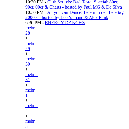
10:30 PM -
Club Sounds: Bad Taste! Special: 80er,
90er, 00er & Charts - hosted by Paul MG & Da Silva
10:30 PM -
All you can Dance! Feiern in den Feiertag
2000er - hosted by Leo Yamane & Alex Funk
6:30 PM -
ENERGY DANCE®
mehr...
28
+
mehr...
29
+
mehr...
30
+
mehr...
31
+
mehr...
1
+
mehr...
2
+
mehr...
3