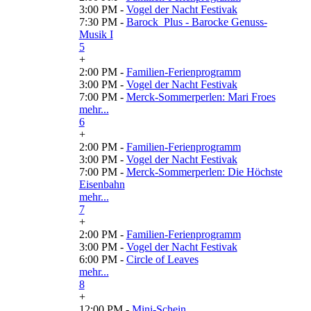
3:00 PM -
Vogel der Nacht Festivak
7:30 PM -
Barock_Plus - Barocke Genuss-
Musik I
5
+
2:00 PM -
Familien-Ferienprogramm
3:00 PM -
Vogel der Nacht Festivak
7:00 PM -
Merck-Sommerperlen: Mari Froes
mehr...
6
+
2:00 PM -
Familien-Ferienprogramm
3:00 PM -
Vogel der Nacht Festivak
7:00 PM -
Merck-Sommerperlen: Die Höchste
Eisenbahn
mehr...
7
+
2:00 PM -
Familien-Ferienprogramm
3:00 PM -
Vogel der Nacht Festivak
6:00 PM -
Circle of Leaves
mehr...
8
+
12:00 PM -
Mini-Schein