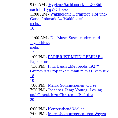
9:00 AM -
Hygiene Sachkundekurs 40 Std.
nach InfHygVO Hessen,
11:00 AM -
Waldkolonie Darmstadt, Hof und-
Gartenflohmarkt \\\"Waldfloh\\\"
mehr...
16
+
11:00 AM -
Die MusenSusen entdecken das
Jagdschloss
mehr...
17
1:00 PM -
PAPIER IST MEIN GEMÜSE -
Papierkunst
7:30 PM -
Fritz Langs „Metropolis 1927“ -
Gramm Art Project - Stummfilm mit Livemusik
18
19
7:00 PM -
Merck-Sommerperlen: Curse
7:30 PM -
Johannes Zang: Vortrag, Lesung
und Gespräch zu Christen in Palästina
20
+
6:00 PM -
Konzertabend Violine
7:00 PM -
Merck-Sommerperlen: Von Wegen