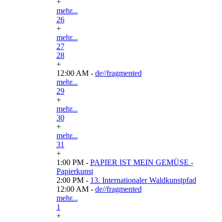
+
mehr...
26
+
mehr...
27
28
+
12:00 AM -
de//fragmented
mehr...
29
+
mehr...
30
+
mehr...
31
+
1:00 PM -
PAPIER IST MEIN GEMÜSE -
Papierkunst
2:00 PM -
13. Internationaler Waldkunstpfad
12:00 AM -
de//fragmented
mehr...
1
+