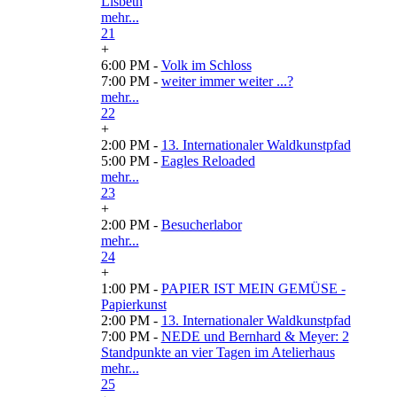
Lisbeth
mehr...
21
+
6:00 PM -
Volk im Schloss
7:00 PM -
weiter immer weiter ...?
mehr...
22
+
2:00 PM -
13. Internationaler Waldkunstpfad
5:00 PM -
Eagles Reloaded
mehr...
23
+
2:00 PM -
Besucherlabor
mehr...
24
+
1:00 PM -
PAPIER IST MEIN GEMÜSE -
Papierkunst
2:00 PM -
13. Internationaler Waldkunstpfad
7:00 PM -
NEDE und Bernhard & Meyer: 2
Standpunkte an vier Tagen im Atelierhaus
mehr...
25