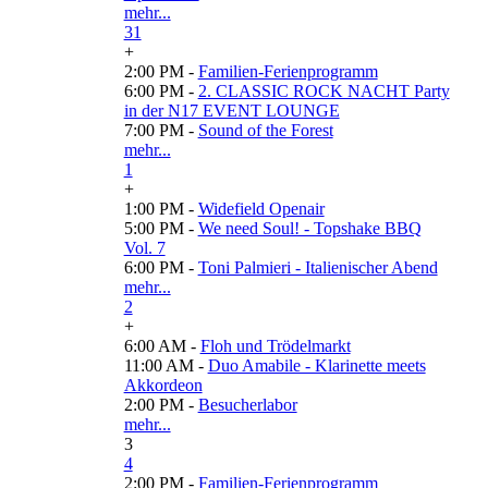
mehr...
31
+
2:00 PM -
Familien-Ferienprogramm
6:00 PM -
2. CLASSIC ROCK NACHT Party
in der N17 EVENT LOUNGE
7:00 PM -
Sound of the Forest
mehr...
1
+
1:00 PM -
Widefield Openair
5:00 PM -
We need Soul! - Topshake BBQ
Vol. 7
6:00 PM -
Toni Palmieri - Italienischer Abend
mehr...
2
+
6:00 AM -
Floh und Trödelmarkt
11:00 AM -
Duo Amabile - Klarinette meets
Akkordeon
2:00 PM -
Besucherlabor
mehr...
3
4
2:00 PM -
Familien-Ferienprogramm