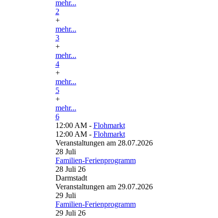
mehr...
2
+
mehr...
3
+
mehr...
4
+
mehr...
5
+
mehr...
6
12:00 AM -
Flohmarkt
12:00 AM -
Flohmarkt
Veranstaltungen am 28.07.2026
28
Juli
Familien-Ferienprogramm
28 Juli 26
Darmstadt
Veranstaltungen am 29.07.2026
29
Juli
Familien-Ferienprogramm
29 Juli 26