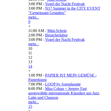
3:00 PM -
Vogel der Nacht Festivak
3:00 PM -
N17 Summer in the CITY EVENT
"Gemeinsam Gestalten"
mehr...
9
+
11:00 AM -
Mini-Schein
2:00 PM -
Besucherlabor
3:00 PM -
Vogel der Nacht Festivak
mehr...
10
11
12
13
14
+
1:00 PM -
PAPIER IST MEIN GEMÜSE -
Papierkunst
7:00 PM -
LOOP by Agendasuite
8:00 PM -
Mira Cohan + Jeremy Fast
ausgewählte internationale Klassiker aus Jazz,
Latin und Chanson
mehr...
15
+