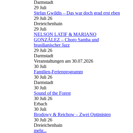
Darmstadt
29
Juli
Stefan Gwildis – Das war doch grad erst eben
29 Juli 26
Dreieichenhain
29
Juli
NELSON LATIF & MARIANO
GONZÁLEZ – Choro Samba und
brasilianischer Jazz
29 Juli 26
Darmstadt
Veranstaltungen am 30.07.2026
30
Juli
Familien-Ferienprogramm
30 Juli 26
Darmstadt
30
Juli
Sound of the Forest
30 Juli 26
Erbach
30
Juli
Brodowy & Reichow – Zwei Optimisten
30 Juli 26
Dreieichenhain
mehr...