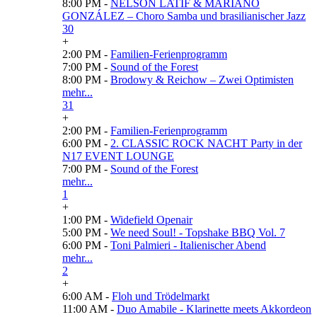
8:00 PM -
NELSON LATIF & MARIANO
GONZÁLEZ – Choro Samba und brasilianischer Jazz
30
+
2:00 PM -
Familien-Ferienprogramm
7:00 PM -
Sound of the Forest
8:00 PM -
Brodowy & Reichow – Zwei Optimisten
mehr...
31
+
2:00 PM -
Familien-Ferienprogramm
6:00 PM -
2. CLASSIC ROCK NACHT Party in der
N17 EVENT LOUNGE
7:00 PM -
Sound of the Forest
mehr...
1
+
1:00 PM -
Widefield Openair
5:00 PM -
We need Soul! - Topshake BBQ Vol. 7
6:00 PM -
Toni Palmieri - Italienischer Abend
mehr...
2
+
6:00 AM -
Floh und Trödelmarkt
11:00 AM -
Duo Amabile - Klarinette meets Akkordeon