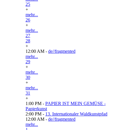
25
+
mehr...
26
+
mehr...
27
28
+
12:00 AM -
de//fragmented
mehr...
29
+
mehr...
30
+
mehr...
31
+
1:00 PM -
PAPIER IST MEIN GEMÜSE -
Papierkunst
2:00 PM -
13. Internationaler Waldkunstpfad
12:00 AM -
de//fragmented
mehr...
1