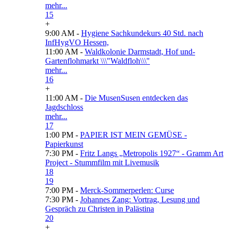
mehr...
15
+
9:00 AM -
Hygiene Sachkundekurs 40 Std. nach
InfHygVO Hessen,
11:00 AM -
Waldkolonie Darmstadt, Hof und-
Gartenflohmarkt \\\"Waldfloh\\\"
mehr...
16
+
11:00 AM -
Die MusenSusen entdecken das
Jagdschloss
mehr...
17
1:00 PM -
PAPIER IST MEIN GEMÜSE -
Papierkunst
7:30 PM -
Fritz Langs „Metropolis 1927“ - Gramm Art
Project - Stummfilm mit Livemusik
18
19
7:00 PM -
Merck-Sommerperlen: Curse
7:30 PM -
Johannes Zang: Vortrag, Lesung und
Gespräch zu Christen in Palästina
20
+