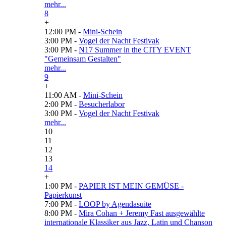
mehr...
8
+
12:00 PM -
Mini-Schein
3:00 PM -
Vogel der Nacht Festivak
3:00 PM -
N17 Summer in the CITY EVENT
"Gemeinsam Gestalten"
mehr...
9
+
11:00 AM -
Mini-Schein
2:00 PM -
Besucherlabor
3:00 PM -
Vogel der Nacht Festivak
mehr...
10
11
12
13
14
+
1:00 PM -
PAPIER IST MEIN GEMÜSE -
Papierkunst
7:00 PM -
LOOP by Agendasuite
8:00 PM -
Mira Cohan + Jeremy Fast ausgewählte
internationale Klassiker aus Jazz, Latin und Chanson