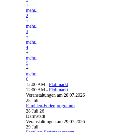
+
mehr...
2
+
mehr...
3
+
mehr...
4
+
mehr...
5
+
mehr...
6
12:00 AM -
Flohmarkt
12:00 AM -
Flohmarkt
Veranstaltungen am 28.07.2026
28
Juli
Familien-Ferienprogramm
28 Juli 26
Darmstadt
Veranstaltungen am 29.07.2026
29
Juli