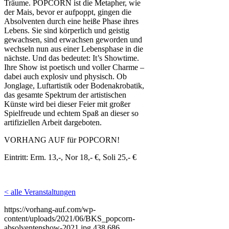
Träume. POPCORN ist die Metapher, wie
der Mais, bevor er aufpoppt, gingen die
Absolventen durch eine heiße Phase ihres
Lebens. Sie sind körperlich und geistig
gewachsen, sind erwachsen geworden und
wechseln nun aus einer Lebensphase in die
nächste. Und das bedeutet: It’s Showtime.
Ihre Show ist poetisch und voller Charme –
dabei auch explosiv und physisch. Ob
Jonglage, Luftartistik oder Bodenakrobatik,
das gesamte Spektrum der artistischen
Künste wird bei dieser Feier mit großer
Spielfreude und echtem Spaß an dieser so
artifiziellen Arbeit dargeboten.
VORHANG AUF für POPCORN!
Eintritt: Erm. 13,-, Nor 18,- €, Soli 25,- €
< alle Veranstaltungen
https://vorhang-auf.com/wp-
content/uploads/2021/06/BKS_popcorn-
absolventenshow-2021.jpg
438
686