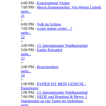
6:00 PM -
Konzertabend Violine
7:00 PM -
Merck-Sommerperlen: Von Wegen Lisbeth
mehr...
21
+
6:00 PM -
Volk im Schloss
7:00 PM -
weiter immer weiter ...?
mehr...
22
+
2:00 PM -
13. Internationaler Waldkunstpfad
5:00 PM -
Eagles Reloaded
mehr...
23
+
2:00 PM -
Besucherlabor
mehr...
24
+
1:00 PM -
PAPIER IST MEIN GEMÜSE -
Papierkunst
2:00 PM -
13. Internationaler Waldkunstpfad
7:00 PM -
NEDE und Bernhard & Meyer: 2
Standpunkte an vier Tagen im Atelierhaus
mehr...