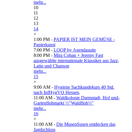
mehr...
10
11
12
13
14
+
1:00 PM -
PAPIER IST MEIN GEMÜSE -
Papierkunst
7:00 PM -
LOOP by Agendasuite
8:00 PM -
Mira Cohan + Jeremy Fast
ausgewählte internationale Klassiker aus Jazz,
Latin und Chanson
mehr...
15
+
9:00 AM -
Hygiene Sachkundekurs 40 Std.
nach InfHygVO Hessen,
11:00 AM -
Waldkolonie Darmstadt, Hof und-
Gartenflohmarkt \\\"Waldfloh\\\"
mehr...
16
+
11:00 AM -
Die MusenSusen entdecken das
Jagdschloss