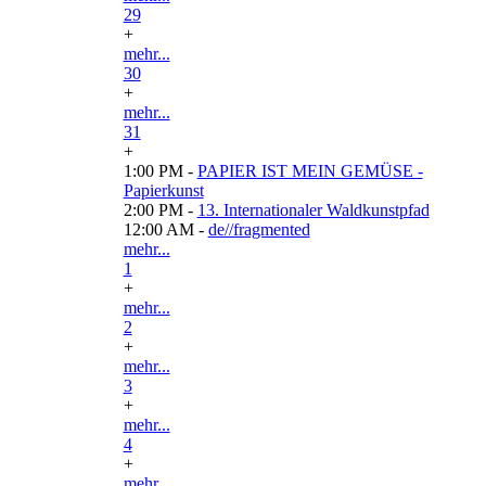
29
+
mehr...
30
+
mehr...
31
+
1:00 PM -
PAPIER IST MEIN GEMÜSE -
Papierkunst
2:00 PM -
13. Internationaler Waldkunstpfad
12:00 AM -
de//fragmented
mehr...
1
+
mehr...
2
+
mehr...
3
+
mehr...
4
+
mehr...