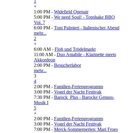
1
+
1:00 PM -
Widefield Openair
5:00 PM -
We need Soul! - Topshake BBQ
Vol. 7
6:00 PM -
Toni Palmieri - Italienischer Abend
mehr...
2
+
6:00 AM -
Floh und Trödelmarkt
11:00 AM -
Duo Amabile - Klarinette meets
Akkordeon
2:00 PM -
Besucherlabor
mehr...
3
4
2:00 PM -
Familien-Ferienprogramm
3:00 PM -
Vogel der Nacht Festivak
7:30 PM -
Barock_Plus - Barocke Genuss-
Musik I
5
+
2:00 PM -
Familien-Ferienprogramm
3:00 PM -
Vogel der Nacht Festivak
7:00 PM -
Merck-Sommerperlen: Mari Froes