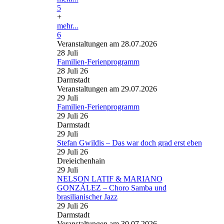
5
+
mehr...
6
Veranstaltungen am 28.07.2026
28
Juli
Familien-Ferienprogramm
28 Juli 26
Darmstadt
Veranstaltungen am 29.07.2026
29
Juli
Familien-Ferienprogramm
29 Juli 26
Darmstadt
29
Juli
Stefan Gwildis – Das war doch grad erst eben
29 Juli 26
Dreieichenhain
29
Juli
NELSON LATIF & MARIANO
GONZÁLEZ – Choro Samba und
brasilianischer Jazz
29 Juli 26
Darmstadt
Veranstaltungen am 30.07.2026