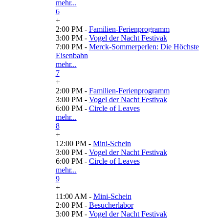
mehr...
6
+
2:00 PM -
Familien-Ferienprogramm
3:00 PM -
Vogel der Nacht Festivak
7:00 PM -
Merck-Sommerperlen: Die Höchste
Eisenbahn
mehr...
7
+
2:00 PM -
Familien-Ferienprogramm
3:00 PM -
Vogel der Nacht Festivak
6:00 PM -
Circle of Leaves
mehr...
8
+
12:00 PM -
Mini-Schein
3:00 PM -
Vogel der Nacht Festivak
6:00 PM -
Circle of Leaves
mehr...
9
+
11:00 AM -
Mini-Schein
2:00 PM -
Besucherlabor
3:00 PM -
Vogel der Nacht Festivak