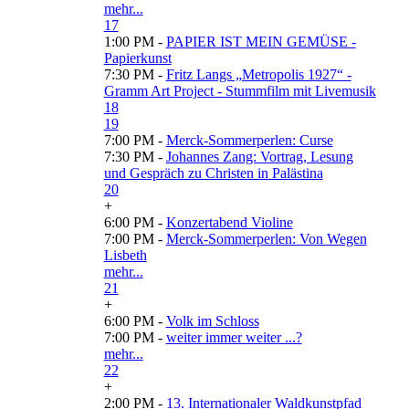
mehr...
17
1:00 PM -
PAPIER IST MEIN GEMÜSE -
Papierkunst
7:30 PM -
Fritz Langs „Metropolis 1927“ -
Gramm Art Project - Stummfilm mit Livemusik
18
19
7:00 PM -
Merck-Sommerperlen: Curse
7:30 PM -
Johannes Zang: Vortrag, Lesung
und Gespräch zu Christen in Palästina
20
+
6:00 PM -
Konzertabend Violine
7:00 PM -
Merck-Sommerperlen: Von Wegen
Lisbeth
mehr...
21
+
6:00 PM -
Volk im Schloss
7:00 PM -
weiter immer weiter ...?
mehr...
22
+
2:00 PM -
13. Internationaler Waldkunstpfad