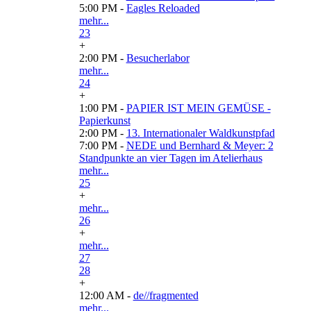
5:00 PM -
Eagles Reloaded
mehr...
23
+
2:00 PM -
Besucherlabor
mehr...
24
+
1:00 PM -
PAPIER IST MEIN GEMÜSE -
Papierkunst
2:00 PM -
13. Internationaler Waldkunstpfad
7:00 PM -
NEDE und Bernhard & Meyer: 2
Standpunkte an vier Tagen im Atelierhaus
mehr...
25
+
mehr...
26
+
mehr...
27
28
+
12:00 AM -
de//fragmented
mehr...