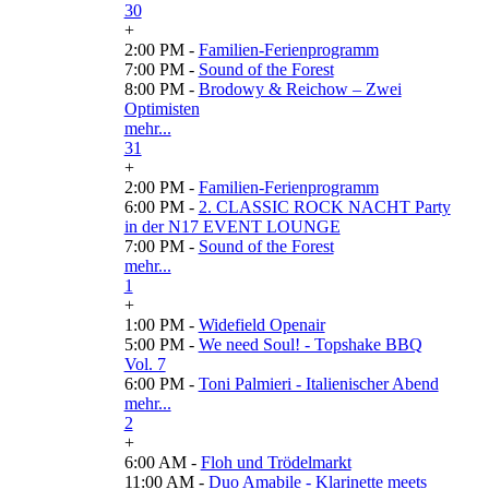
30
+
2:00 PM -
Familien-Ferienprogramm
7:00 PM -
Sound of the Forest
8:00 PM -
Brodowy & Reichow – Zwei
Optimisten
mehr...
31
+
2:00 PM -
Familien-Ferienprogramm
6:00 PM -
2. CLASSIC ROCK NACHT Party
in der N17 EVENT LOUNGE
7:00 PM -
Sound of the Forest
mehr...
1
+
1:00 PM -
Widefield Openair
5:00 PM -
We need Soul! - Topshake BBQ
Vol. 7
6:00 PM -
Toni Palmieri - Italienischer Abend
mehr...
2
+
6:00 AM -
Floh und Trödelmarkt
11:00 AM -
Duo Amabile - Klarinette meets