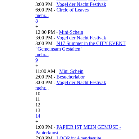
3:00 PM -
Vogel der Nacht Festivak
6:00 PM -
Circle of Leaves
mehr...
8
+
12:00 PM -
Mini-Schein
3:00 PM -
Vogel der Nacht Festivak
3:00 PM -
N17 Summer in the CITY EVENT
"Gemeinsam Gestalten"
mehr...
9
+
11:00 AM -
Mini-Schein
2:00 PM -
Besucherlabor
3:00 PM -
Vogel der Nacht Festivak
mehr...
10
11
12
13
14
+
1:00 PM -
PAPIER IST MEIN GEMÜSE -
Papierkunst
7:00 PM -
LOOP by Agendasuite