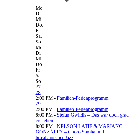
Mo.
Di.
Mi.
Do.
Fr.
Sa.
So.
Mo
Di
Mi
Do
Fr
Sa
So
27
28
2:00 PM -
Familien-Ferienprogramm
29
2:00 PM -
Familien-Ferienprogramm
8:00 PM -
Stefan Gwildis – Das war doch grad
erst eben
8:00 PM -
NELSON LATIF & MARIANO
GONZÁLEZ – Choro Samba und
brasilianischer Jazz