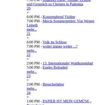
und Gespräch zu Christen in Palästina
20
+
6:00 PM -
Konzertabend Violine
7:00 PM -
Merck-Sommerperlen: Von Wegen
Lisbeth
mehr...
21
+
6:00 PM -
Volk im Schloss
7:00 PM -
weiter immer weiter ...?
mehr...
22
+
2:00 PM -
13. Internationaler Waldkunstpfad
5:00 PM -
Eagles Reloaded
mehr...
23
+
2:00 PM -
Besucherlabor
mehr...
24
+
1:00 PM -
PAPIER IST MEIN GEMÜSE -