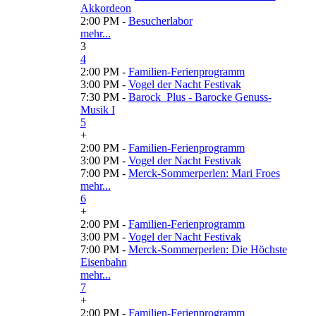
Akkordeon
2:00 PM -
Besucherlabor
mehr...
3
4
2:00 PM -
Familien-Ferienprogramm
3:00 PM -
Vogel der Nacht Festivak
7:30 PM -
Barock_Plus - Barocke Genuss-
Musik I
5
+
2:00 PM -
Familien-Ferienprogramm
3:00 PM -
Vogel der Nacht Festivak
7:00 PM -
Merck-Sommerperlen: Mari Froes
mehr...
6
+
2:00 PM -
Familien-Ferienprogramm
3:00 PM -
Vogel der Nacht Festivak
7:00 PM -
Merck-Sommerperlen: Die Höchste
Eisenbahn
mehr...
7
+
2:00 PM -
Familien-Ferienprogramm