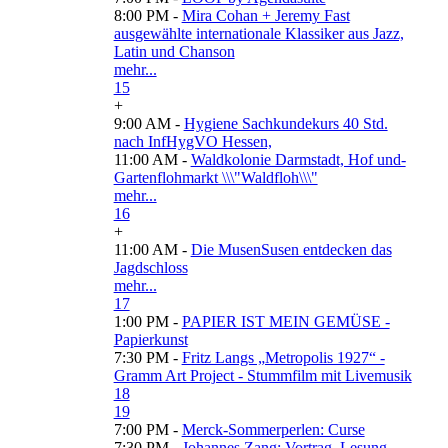
8:00 PM -
Mira Cohan + Jeremy Fast
ausgewählte internationale Klassiker aus Jazz,
Latin und Chanson
mehr...
15
+
9:00 AM -
Hygiene Sachkundekurs 40 Std.
nach InfHygVO Hessen,
11:00 AM -
Waldkolonie Darmstadt, Hof und-
Gartenflohmarkt \\\"Waldfloh\\\"
mehr...
16
+
11:00 AM -
Die MusenSusen entdecken das
Jagdschloss
mehr...
17
1:00 PM -
PAPIER IST MEIN GEMÜSE -
Papierkunst
7:30 PM -
Fritz Langs „Metropolis 1927“ -
Gramm Art Project - Stummfilm mit Livemusik
18
19
7:00 PM -
Merck-Sommerperlen: Curse
7:30 PM -
Johannes Zang: Vortrag, Lesung