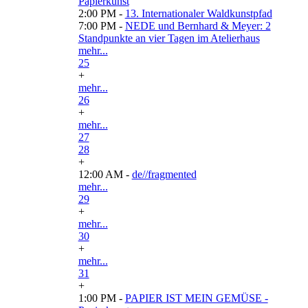
Papierkunst
2:00 PM -
13. Internationaler Waldkunstpfad
7:00 PM -
NEDE und Bernhard & Meyer: 2
Standpunkte an vier Tagen im Atelierhaus
mehr...
25
+
mehr...
26
+
mehr...
27
28
+
12:00 AM -
de//fragmented
mehr...
29
+
mehr...
30
+
mehr...
31
+
1:00 PM -
PAPIER IST MEIN GEMÜSE -