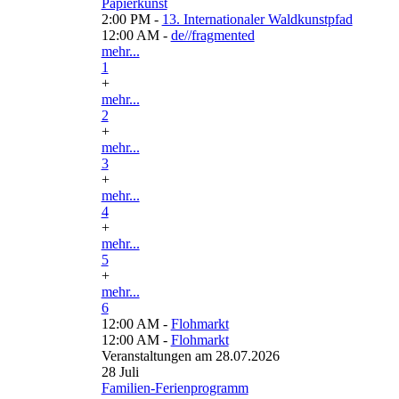
Papierkunst
2:00 PM -
13. Internationaler Waldkunstpfad
12:00 AM -
de//fragmented
mehr...
1
+
mehr...
2
+
mehr...
3
+
mehr...
4
+
mehr...
5
+
mehr...
6
12:00 AM -
Flohmarkt
12:00 AM -
Flohmarkt
Veranstaltungen am 28.07.2026
28
Juli
Familien-Ferienprogramm