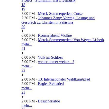
Project - Stummfilm mit Livemusik
18
19
7:00 PM -
Merck-Sommerperlen: Curse
7:30 PM -
Johannes Zang: Vortrag, Lesung und
Gespräch zu Christen in Palästina
20
+
6:00 PM -
Konzertabend Violine
7:00 PM -
Merck-Sommerperlen: Von Wegen Lisbeth
mehr...
21
+
6:00 PM -
Volk im Schloss
7:00 PM -
weiter immer weiter ...?
mehr...
22
+
2:00 PM -
13. Internationaler Waldkunstpfad
5:00 PM -
Eagles Reloaded
mehr...
23
+
2:00 PM -
Besucherlabor
mehr...