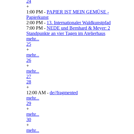
24
+
1:00 PM -
PAPIER IST MEIN GEMÜSE -
Papierkunst
2:00 PM -
13. Internationaler Waldkunstpfad
7:00 PM -
NEDE und Bernhard & Meyer: 2
Standpunkte an vier Tagen im Atelierhaus
mehr...
25
+
mehr...
26
+
mehr...
27
28
+
12:00 AM -
de//fragmented
mehr...
29
+
mehr...
30
+
mehr...