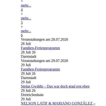
+
mehr...
4
+
mehr...
5
+
mehr...
6
Veranstaltungen am 28.07.2026
28
Juli
Familien-Ferienprogramm
28 Juli 26
Darmstadt
Veranstaltungen am 29.07.2026
29
Juli
Familien-Ferienprogramm
29 Juli 26
Darmstadt
29
Juli
Stefan Gwildis – Das war doch grad erst eben
29 Juli 26
Dreieichenhain
29
Juli
NELSON LATIF & MARIANO GONZÁLEZ –