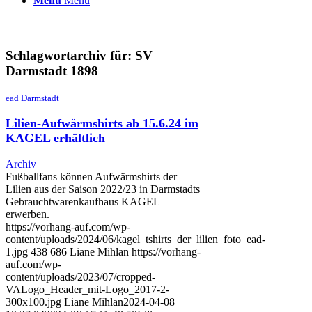
Menü
Menü
Schlagwortarchiv für:
SV
Darmstadt 1898
ead Darmstadt
Lilien-Aufwärmshirts ab 15.6.24 im
KAGEL erhältlich
Archiv
Fußballfans können Aufwärmshirts der
Lilien aus der Saison 2022/23 in Darmstadts
Gebrauchtwarenkaufhaus KAGEL
erwerben.
https://vorhang-auf.com/wp-
content/uploads/2024/06/kagel_tshirts_der_lilien_foto_ead-
1.jpg
438
686
Liane Mihlan
https://vorhang-
auf.com/wp-
content/uploads/2023/07/cropped-
VALogo_Header_mit-Logo_2017-2-
300x100.jpg
Liane Mihlan
2024-04-08