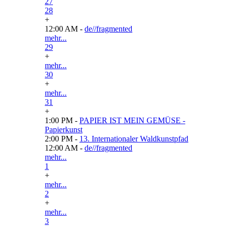
27
28
+
12:00 AM -
de//fragmented
mehr...
29
+
mehr...
30
+
mehr...
31
+
1:00 PM -
PAPIER IST MEIN GEMÜSE -
Papierkunst
2:00 PM -
13. Internationaler Waldkunstpfad
12:00 AM -
de//fragmented
mehr...
1
+
mehr...
2
+
mehr...
3