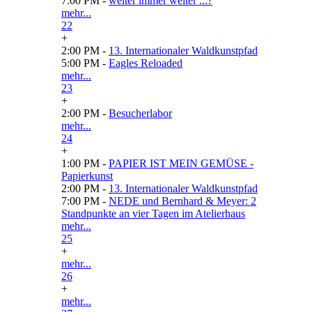
7:00 PM -
weiter immer weiter ...?
mehr...
22
+
2:00 PM -
13. Internationaler Waldkunstpfad
5:00 PM -
Eagles Reloaded
mehr...
23
+
2:00 PM -
Besucherlabor
mehr...
24
+
1:00 PM -
PAPIER IST MEIN GEMÜSE -
Papierkunst
2:00 PM -
13. Internationaler Waldkunstpfad
7:00 PM -
NEDE und Bernhard & Meyer: 2
Standpunkte an vier Tagen im Atelierhaus
mehr...
25
+
mehr...
26
+
mehr...