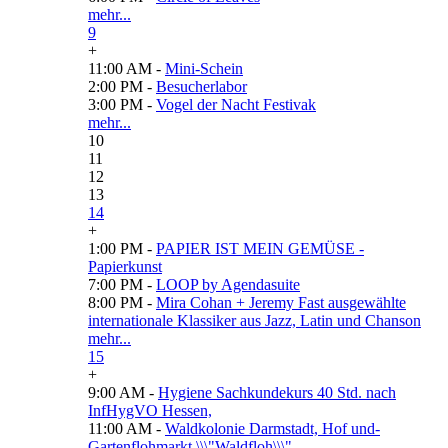
mehr...
9
+
11:00 AM -
Mini-Schein
2:00 PM -
Besucherlabor
3:00 PM -
Vogel der Nacht Festivak
mehr...
10
11
12
13
14
+
1:00 PM -
PAPIER IST MEIN GEMÜSE -
Papierkunst
7:00 PM -
LOOP by Agendasuite
8:00 PM -
Mira Cohan + Jeremy Fast ausgewählte
internationale Klassiker aus Jazz, Latin und Chanson
mehr...
15
+
9:00 AM -
Hygiene Sachkundekurs 40 Std. nach
InfHygVO Hessen,
11:00 AM -
Waldkolonie Darmstadt, Hof und-
Gartenflohmarkt \\\"Waldfloh\\\"