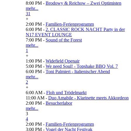
8:00 PM -
Brodowy & Reichow – Zwei Optimisten
mehr...
31
+
2:00 PM -
Familien-Ferienprogramm
6:00 PM -
2. CLASSIC ROCK NACHT Party in der
N17 EVENT LOUNGE
7:00 PM -
Sound of the Forest
mehr...
1
+
1:00 PM -
Widefield Openair
5:00 PM -
We need Soul! - Topshake BBQ Vol. 7
6:00 PM -
Toni Palmieri - Italienischer Abend
mehr...
2
+
6:00 AM -
Floh und Trödelmarkt
11:00 AM -
Duo Amabile - Klarinette meets Akkordeon
2:00 PM -
Besucherlabor
mehr...
3
4
2:00 PM -
Familien-Ferienprogramm
3:00 PM -
Vogel der Nacht Festivak