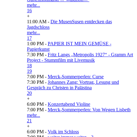
mehr...
16
+
11:00 AM -
Die MusenSusen entdecken das
Jagdschloss
mehr...
17
1:00 PM -
PAPIER IST MEIN GEMÜSE -
Papierkunst
7:30 PM -
Fritz Langs „Metropolis 1927“ - Gramm Art
Project - Stummfilm mit Livemusik
18
19
7:00 PM -
Merck-Sommerperlen: Curse
7:30 PM -
Johannes Zang: Vortrag, Lesung und
Gespräch zu Christen in Palästina
20
+
6:00 PM -
Konzertabend Violine
7:00 PM -
Merck-Sommerperlen: Von Wegen Lisbeth
mehr...
21
+
6:00 PM -
Volk im Schloss