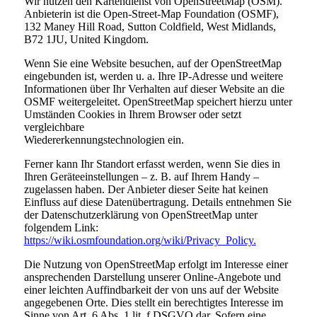
Wir nutzen den Kartendienst von OpenStreetMap (OSM).
Anbieterin ist die Open-Street-Map Foundation (OSMF),
132 Maney Hill Road, Sutton Coldfield, West Midlands,
B72 1JU, United Kingdom.
Wenn Sie eine Website besuchen, auf der OpenStreetMap
eingebunden ist, werden u. a. Ihre IP-Adresse und weitere
Informationen über Ihr Verhalten auf dieser Website an die
OSMF weitergeleitet. OpenStreetMap speichert hierzu unter
Umständen Cookies in Ihrem Browser oder setzt
vergleichbare
Wiedererkennungstechnologien ein.
Ferner kann Ihr Standort erfasst werden, wenn Sie dies in
Ihren Geräteeinstellungen – z. B. auf Ihrem Handy –
zugelassen haben. Der Anbieter dieser Seite hat keinen
Einfluss auf diese Datenübertragung. Details entnehmen Sie
der Datenschutzerklärung von OpenStreetMap unter
folgendem Link:
https://wiki.osmfoundation.org/wiki/Privacy_Policy.
Die Nutzung von OpenStreetMap erfolgt im Interesse einer
ansprechenden Darstellung unserer Online-Angebote und
einer leichten Auffindbarkeit der von uns auf der Website
angegebenen Orte. Dies stellt ein berechtigtes Interesse im
Sinne von Art. 6 Abs. 1 lit. f DSGVO dar. Sofern eine