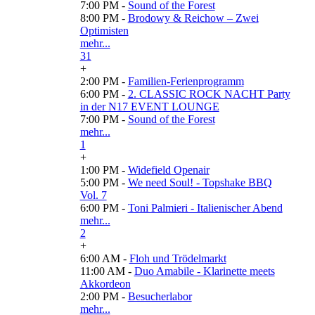
7:00 PM -
Sound of the Forest
8:00 PM -
Brodowy & Reichow – Zwei
Optimisten
mehr...
31
+
2:00 PM -
Familien-Ferienprogramm
6:00 PM -
2. CLASSIC ROCK NACHT Party
in der N17 EVENT LOUNGE
7:00 PM -
Sound of the Forest
mehr...
1
+
1:00 PM -
Widefield Openair
5:00 PM -
We need Soul! - Topshake BBQ
Vol. 7
6:00 PM -
Toni Palmieri - Italienischer Abend
mehr...
2
+
6:00 AM -
Floh und Trödelmarkt
11:00 AM -
Duo Amabile - Klarinette meets
Akkordeon
2:00 PM -
Besucherlabor
mehr...