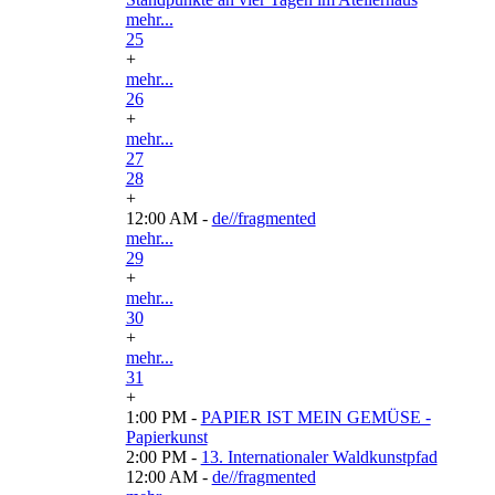
mehr...
25
+
mehr...
26
+
mehr...
27
28
+
12:00 AM -
de//fragmented
mehr...
29
+
mehr...
30
+
mehr...
31
+
1:00 PM -
PAPIER IST MEIN GEMÜSE -
Papierkunst
2:00 PM -
13. Internationaler Waldkunstpfad
12:00 AM -
de//fragmented