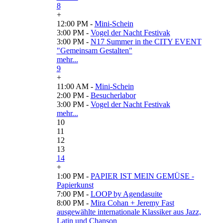
8
+
12:00 PM -
Mini-Schein
3:00 PM -
Vogel der Nacht Festivak
3:00 PM -
N17 Summer in the CITY EVENT
"Gemeinsam Gestalten"
mehr...
9
+
11:00 AM -
Mini-Schein
2:00 PM -
Besucherlabor
3:00 PM -
Vogel der Nacht Festivak
mehr...
10
11
12
13
14
+
1:00 PM -
PAPIER IST MEIN GEMÜSE -
Papierkunst
7:00 PM -
LOOP by Agendasuite
8:00 PM -
Mira Cohan + Jeremy Fast
ausgewählte internationale Klassiker aus Jazz,
Latin und Chanson