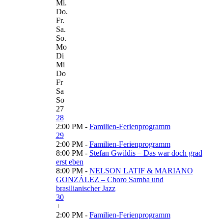
Mi.
Do.
Fr.
Sa.
So.
Mo
Di
Mi
Do
Fr
Sa
So
27
28
2:00 PM -
Familien-Ferienprogramm
29
2:00 PM -
Familien-Ferienprogramm
8:00 PM -
Stefan Gwildis – Das war doch grad
erst eben
8:00 PM -
NELSON LATIF & MARIANO
GONZÁLEZ – Choro Samba und
brasilianischer Jazz
30
+
2:00 PM -
Familien-Ferienprogramm