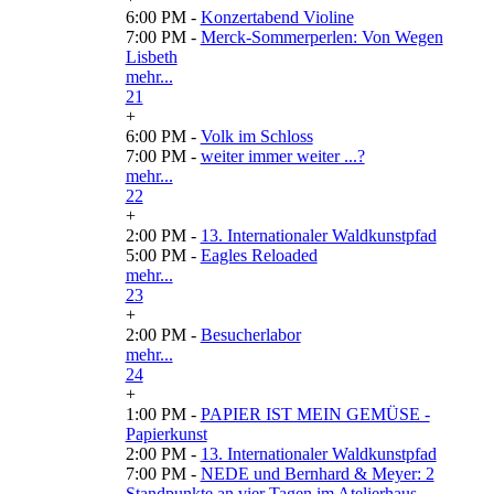
6:00 PM -
Konzertabend Violine
7:00 PM -
Merck-Sommerperlen: Von Wegen
Lisbeth
mehr...
21
+
6:00 PM -
Volk im Schloss
7:00 PM -
weiter immer weiter ...?
mehr...
22
+
2:00 PM -
13. Internationaler Waldkunstpfad
5:00 PM -
Eagles Reloaded
mehr...
23
+
2:00 PM -
Besucherlabor
mehr...
24
+
1:00 PM -
PAPIER IST MEIN GEMÜSE -
Papierkunst
2:00 PM -
13. Internationaler Waldkunstpfad
7:00 PM -
NEDE und Bernhard & Meyer: 2
Standpunkte an vier Tagen im Atelierhaus