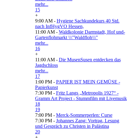
mehr...
15
+
9:00 AM -
Hygiene Sachkundekurs 40 Std.
nach InfHygVO Hessen,
11:00 AM -
Waldkolonie Darmstadt, Hof und-
Gartenflohmarkt \\\"Waldfloh\\\"
mehr...
16
+
11:00 AM -
Die MusenSusen entdecken das
Jagdschloss
mehr...
17
1:00 PM -
PAPIER IST MEIN GEMÜSE -
Papierkunst
7:30 PM -
Fritz Langs „Metropolis 1927“ -
Gramm Art Project - Stummfilm mit Livemusik
18
19
7:00 PM -
Merck-Sommerperlen: Curse
7:30 PM -
Johannes Zang: Vortrag, Lesung
und Gespräch zu Christen in Palästina
20
+