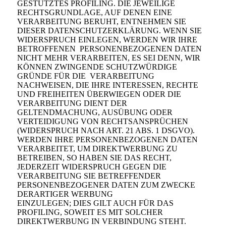
GESTÜTZTES PROFILING. DIE JEWEILIGE
RECHTSGRUNDLAGE, AUF DENEN EINE
VERARBEITUNG BERUHT, ENTNEHMEN SIE
DIESER DATENSCHUTZERKLÄRUNG. WENN SIE
WIDERSPRUCH EINLEGEN, WERDEN WIR IHRE
BETROFFENEN PERSONENBEZOGENEN DATEN
NICHT MEHR VERARBEITEN, ES SEI DENN, WIR
KÖNNEN ZWINGENDE SCHUTZWÜRDIGE
GRÜNDE FÜR DIE VERARBEITUNG
NACHWEISEN, DIE IHRE INTERESSEN, RECHTE
UND FREIHEITEN ÜBERWIEGEN ODER DIE
VERARBEITUNG DIENT DER
GELTENDMACHUNG, AUSÜBUNG ODER
VERTEIDIGUNG VON RECHTSANSPRÜCHEN
(WIDERSPRUCH NACH ART. 21 ABS. 1 DSGVO).
WERDEN IHRE PERSONENBEZOGENEN DATEN
VERARBEITET, UM DIREKTWERBUNG ZU
BETREIBEN, SO HABEN SIE DAS RECHT,
JEDERZEIT WIDERSPRUCH GEGEN DIE
VERARBEITUNG SIE BETREFFENDER
PERSONENBEZOGENER DATEN ZUM ZWECKE
DERARTIGER WERBUNG
EINZULEGEN; DIES GILT AUCH FÜR DAS
PROFILING, SOWEIT ES MIT SOLCHER
DIREKTWERBUNG IN VERBINDUNG STEHT.