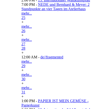
2:00 PM -
13. Internationaler Waldkunstpfad
7:00 PM -
NEDE und Bernhard & Meyer: 2
Standpunkte an vier Tagen im Atelierhaus
mehr...
25
+
mehr...
26
+
mehr...
27
28
+
12:00 AM -
de//fragmented
mehr...
29
+
mehr...
30
+
mehr...
31
+
1:00 PM -
PAPIER IST MEIN GEMÜSE -
Papierkunst