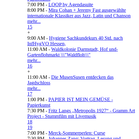
7:00 PM -
LOOP by Agendasuite
8:00 PM -
Mira Cohan + Jeremy Fast ausgewählte
internationale Klassiker aus Jazz, Latin und Chanson
mehr...
15
+
9:00 AM -
Hygiene Sachkundekurs 40 Std. nach
InfHygVO Hessen,
11:00 AM -
Waldkolonie Darmstadt, Hof und-
Gartenflohmarkt \\\"Waldfloh\\\"
mehr...
16
+
11:00 AM -
Die MusenSusen entdecken das
Jagdschloss
mehr...
17
1:00 PM -
PAPIER IST MEIN GEMÜSE -
Papierkunst
7:30 PM -
Fritz Langs „Metropolis 1927“ - Gramm Art
Project - Stummfilm mit Livemusik
18
19
7:00 PM -
Merck-Sommerperlen: Curse
7:30 PM -
Johannes Zang: Vortrag, Lesung und