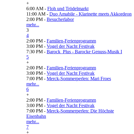
+
6:00 AM -
Floh und Trödelmarkt
11:00 AM -
Duo Amabile - Klarinette meets Akkordeon
2:00 PM -
Besucherlabor
mehr...
3
4
2:00 PM -
Familien-Ferienprogramm
3:00 PM -
Vogel der Nacht Festivak
7:30 PM -
Barock_Plus - Barocke Genuss-Musik I
5
+
2:00 PM -
Familien-Ferienprogramm
3:00 PM -
Vogel der Nacht Festivak
7:00 PM -
Merck-Sommerperlen: Mari Froes
mehr...
6
+
2:00 PM -
Familien-Ferienprogramm
3:00 PM -
Vogel der Nacht Festivak
7:00 PM -
Merck-Sommerperlen: Die Höchste
Eisenbahn
mehr...
7
+