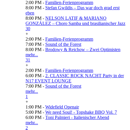
2:00 PM -
Familien-Ferienprogramm
8:00 PM -
Stefan Gwildis – Das war doch grad erst
eben
8:00 PM -
NELSON LATIF & MARIANO
GONZÁLEZ – Choro Samba und brasilianischer Jazz
30
+
2:00 PM -
Familien-Ferienprogramm
7:00 PM -
Sound of the Forest
8:00 PM -
Brodowy & Reichow – Zwei Optimisten
mehr...
31
+
2:00 PM -
Familien-Ferienprogramm
6:00 PM -
2. CLASSIC ROCK NACHT Party in der
N17 EVENT LOUNGE
7:00 PM -
Sound of the Forest
mehr...
1
+
1:00 PM -
Widefield Openair
5:00 PM -
We need Soul! - Topshake BBQ Vol. 7
6:00 PM -
Toni Palmieri - Italienischer Abend
mehr...
2