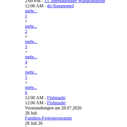
2:00 PM -
13. Internationaler Waldkunstpfad
12:00 AM -
de//fragmented
mehr...
1
+
mehr...
2
+
mehr...
3
+
mehr...
4
+
mehr...
5
+
mehr...
6
12:00 AM -
Flohmarkt
12:00 AM -
Flohmarkt
Veranstaltungen am 28.07.2026
28
Juli
Familien-Ferienprogramm
28 Juli 26