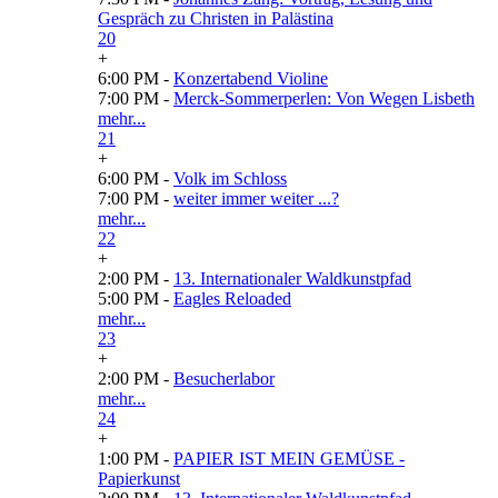
Gespräch zu Christen in Palästina
20
+
6:00 PM -
Konzertabend Violine
7:00 PM -
Merck-Sommerperlen: Von Wegen Lisbeth
mehr...
21
+
6:00 PM -
Volk im Schloss
7:00 PM -
weiter immer weiter ...?
mehr...
22
+
2:00 PM -
13. Internationaler Waldkunstpfad
5:00 PM -
Eagles Reloaded
mehr...
23
+
2:00 PM -
Besucherlabor
mehr...
24
+
1:00 PM -
PAPIER IST MEIN GEMÜSE -
Papierkunst