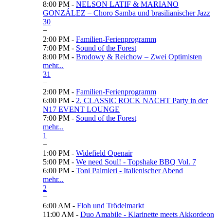
8:00 PM -
NELSON LATIF & MARIANO
GONZÁLEZ – Choro Samba und brasilianischer Jazz
30
+
2:00 PM -
Familien-Ferienprogramm
7:00 PM -
Sound of the Forest
8:00 PM -
Brodowy & Reichow – Zwei Optimisten
mehr...
31
+
2:00 PM -
Familien-Ferienprogramm
6:00 PM -
2. CLASSIC ROCK NACHT Party in der
N17 EVENT LOUNGE
7:00 PM -
Sound of the Forest
mehr...
1
+
1:00 PM -
Widefield Openair
5:00 PM -
We need Soul! - Topshake BBQ Vol. 7
6:00 PM -
Toni Palmieri - Italienischer Abend
mehr...
2
+
6:00 AM -
Floh und Trödelmarkt
11:00 AM -
Duo Amabile - Klarinette meets Akkordeon