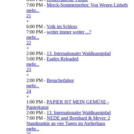
7:00 PM -
Merck-Sommerperlen: Von Wegen Lisbeth
mehr...
21
+
6:00 PM -
Volk im Schloss
7:00 PM -
weiter immer weiter ...?
mehr...
22
+
2:00 PM -
13. Internationaler Waldkunstpfad
5:00 PM -
Eagles Reloaded
mehr...
23
+
2:00 PM -
Besucherlabor
mehr...
24
+
1:00 PM -
PAPIER IST MEIN GEMÜSE -
Papierkunst
2:00 PM -
13. Internationaler Waldkunstpfad
7:00 PM -
NEDE und Bernhard & Meyer: 2
Standpunkte an vier Tagen im Atelierhaus
mehr...