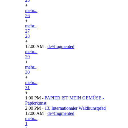
25
+
mehr...
26
+
mehr...
27
28
+
12:00 AM -
de//fragmented
mehr...
29
+
mehr...
30
+
mehr...
31
+
1:00 PM -
PAPIER IST MEIN GEMÜSE -
Papierkunst
2:00 PM -
13. Internationaler Waldkunstpfad
12:00 AM -
de//fragmented
mehr...
1