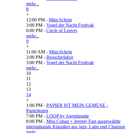
mehr...
8
+
12:00 PM -
Mini-Schein
3:00 PM -
Vogel der Nacht Festivak
6:00 PM -
Circle of Leaves
mehr...
9
+
11:00 AM -
Mini-Schein
2:00 PM -
Besucherlabor
3:00 PM -
Vogel der Nacht Festivak
mehr...
10
11
12
13
14
+
1:00 PM -
PAPIER IST MEIN GEMÜSE -
Papierkunst
7:00 PM -
LOOP by Agendasuite
8:00 PM -
Mira Cohan + Jeremy Fast ausgewählte
internationale Klassiker aus Jazz, Latin und Chanson
mehr...