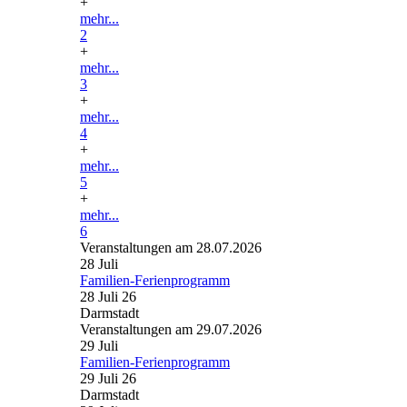
+
mehr...
2
+
mehr...
3
+
mehr...
4
+
mehr...
5
+
mehr...
6
Veranstaltungen am 28.07.2026
28
Juli
Familien-Ferienprogramm
28 Juli 26
Darmstadt
Veranstaltungen am 29.07.2026
29
Juli
Familien-Ferienprogramm
29 Juli 26
Darmstadt