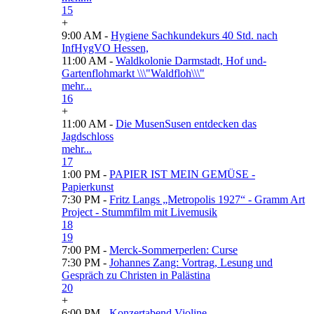
15
+
9:00 AM -
Hygiene Sachkundekurs 40 Std. nach
InfHygVO Hessen,
11:00 AM -
Waldkolonie Darmstadt, Hof und-
Gartenflohmarkt \\\"Waldfloh\\\"
mehr...
16
+
11:00 AM -
Die MusenSusen entdecken das
Jagdschloss
mehr...
17
1:00 PM -
PAPIER IST MEIN GEMÜSE -
Papierkunst
7:30 PM -
Fritz Langs „Metropolis 1927“ - Gramm Art
Project - Stummfilm mit Livemusik
18
19
7:00 PM -
Merck-Sommerperlen: Curse
7:30 PM -
Johannes Zang: Vortrag, Lesung und
Gespräch zu Christen in Palästina
20
+
6:00 PM -
Konzertabend Violine