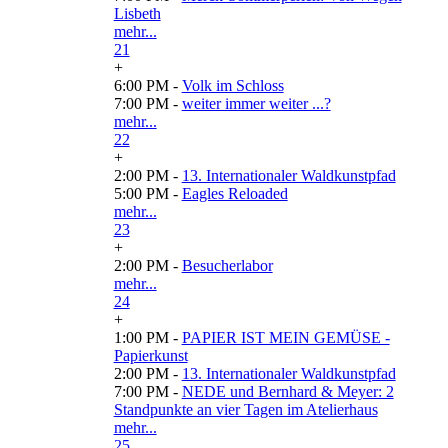
Lisbeth
mehr...
21
+
6:00 PM -
Volk im Schloss
7:00 PM -
weiter immer weiter ...?
mehr...
22
+
2:00 PM -
13. Internationaler Waldkunstpfad
5:00 PM -
Eagles Reloaded
mehr...
23
+
2:00 PM -
Besucherlabor
mehr...
24
+
1:00 PM -
PAPIER IST MEIN GEMÜSE -
Papierkunst
2:00 PM -
13. Internationaler Waldkunstpfad
7:00 PM -
NEDE und Bernhard & Meyer: 2
Standpunkte an vier Tagen im Atelierhaus
mehr...
25