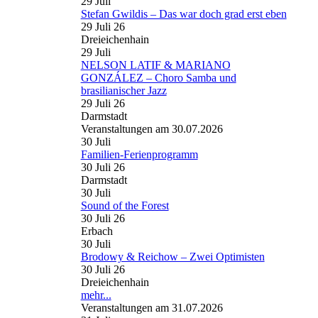
29
Juli
Stefan Gwildis – Das war doch grad erst eben
29 Juli 26
Dreieichenhain
29
Juli
NELSON LATIF & MARIANO
GONZÁLEZ – Choro Samba und
brasilianischer Jazz
29 Juli 26
Darmstadt
Veranstaltungen am 30.07.2026
30
Juli
Familien-Ferienprogramm
30 Juli 26
Darmstadt
30
Juli
Sound of the Forest
30 Juli 26
Erbach
30
Juli
Brodowy & Reichow – Zwei Optimisten
30 Juli 26
Dreieichenhain
mehr...
Veranstaltungen am 31.07.2026