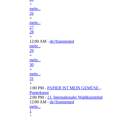
+
mehr...
26
+
mehr...
27
28
+
12:00 AM -
de//fragmented
mehr...
29
+
mehr...
30
+
mehr...
31
+
1:00 PM -
PAPIER IST MEIN GEMÜSE -
Papierkunst
2:00 PM -
13. Internationaler Waldkunstpfad
12:00 AM -
de//fragmented
mehr...
1
+