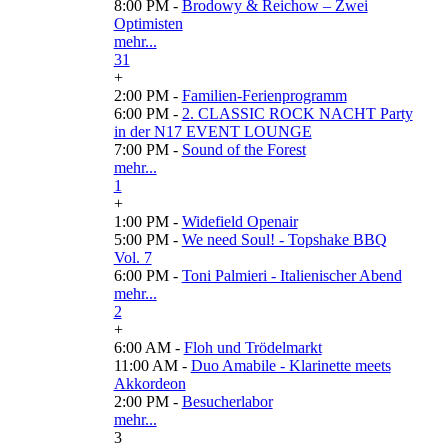
8:00 PM -
Brodowy & Reichow – Zwei
Optimisten
mehr...
31
+
2:00 PM -
Familien-Ferienprogramm
6:00 PM -
2. CLASSIC ROCK NACHT Party
in der N17 EVENT LOUNGE
7:00 PM -
Sound of the Forest
mehr...
1
+
1:00 PM -
Widefield Openair
5:00 PM -
We need Soul! - Topshake BBQ
Vol. 7
6:00 PM -
Toni Palmieri - Italienischer Abend
mehr...
2
+
6:00 AM -
Floh und Trödelmarkt
11:00 AM -
Duo Amabile - Klarinette meets
Akkordeon
2:00 PM -
Besucherlabor
mehr...
3