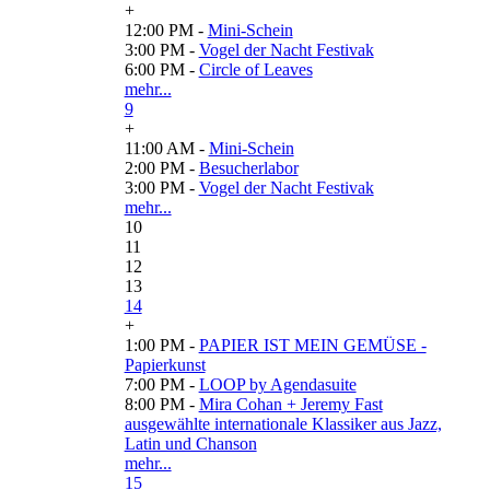
+
12:00 PM -
Mini-Schein
3:00 PM -
Vogel der Nacht Festivak
6:00 PM -
Circle of Leaves
mehr...
9
+
11:00 AM -
Mini-Schein
2:00 PM -
Besucherlabor
3:00 PM -
Vogel der Nacht Festivak
mehr...
10
11
12
13
14
+
1:00 PM -
PAPIER IST MEIN GEMÜSE -
Papierkunst
7:00 PM -
LOOP by Agendasuite
8:00 PM -
Mira Cohan + Jeremy Fast
ausgewählte internationale Klassiker aus Jazz,
Latin und Chanson
mehr...
15