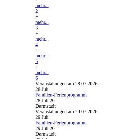
mehr...
2
+
mehr...
3
+
mehr...
4
+
mehr...
5
+
mehr...
6
Veranstaltungen am 28.07.2026
28
Juli
Familien-Ferienprogramm
28 Juli 26
Darmstadt
Veranstaltungen am 29.07.2026
29
Juli
Familien-Ferienprogramm
29 Juli 26
Darmstadt