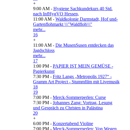
+
9:00 AM -
Hygiene Sachkundekurs 40 Std.
nach InfHygVO Hessen,
11:00 AM -
Waldkolonie Darmstadt, Hof und-
Gartenflohmarkt \\\"Waldfloh\\\"
mehr...
16
+
11:00 AM -
Die MusenSusen entdecken das
Jagdschloss
mehr...
17
1:00 PM -
PAPIER IST MEIN GEMÜSE -
Papierkunst
7:30 PM -
Fritz Langs „Metropolis 1927“ -
Gramm Art Project - Stummfilm mit Livemusik
18
19
7:00 PM -
Merck-Sommerperlen: Curse
7:30 PM -
Johannes Zang: Vortrag, Lesung
und Gespräch zu Christen in Palästina
20
+
6:00 PM -
Konzertabend Violine
7:00 PM -
Merck-Sommerperlen: Von Wegen