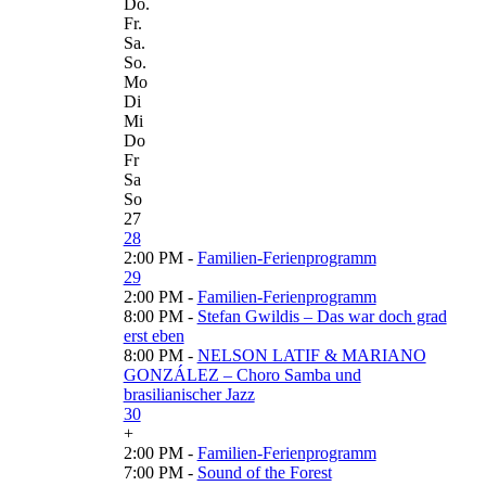
Do.
Fr.
Sa.
So.
Mo
Di
Mi
Do
Fr
Sa
So
27
28
2:00 PM -
Familien-Ferienprogramm
29
2:00 PM -
Familien-Ferienprogramm
8:00 PM -
Stefan Gwildis – Das war doch grad
erst eben
8:00 PM -
NELSON LATIF & MARIANO
GONZÁLEZ – Choro Samba und
brasilianischer Jazz
30
+
2:00 PM -
Familien-Ferienprogramm
7:00 PM -
Sound of the Forest