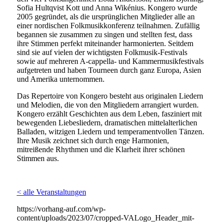
Sofia Hultqvist Kott und Anna Wikénius. Kongero wurde
2005 gegründet, als die ursprünglichen Mitglieder alle an
einer nordischen Folkmusikkonferenz teilnahmen. Zufällig
begannen sie zusammen zu singen und stellten fest, dass
ihre Stimmen perfekt miteinander harmonierten. Seitdem
sind sie auf vielen der wichtigsten Folkmusik-Festivals
sowie auf mehreren A-cappella- und Kammermusikfestivals
aufgetreten und haben Tourneen durch ganz Europa, Asien
und Amerika unternommen.
Das Repertoire von Kongero besteht aus originalen Liedern
und Melodien, die von den Mitgliedern arrangiert wurden.
Kongero erzählt Geschichten aus dem Leben, fasziniert mit
bewegenden Liebesliedern, dramatischen mittelalterlichen
Balladen, witzigen Liedern und temperamentvollen Tänzen.
Ihre Musik zeichnet sich durch enge Harmonien,
mitreißende Rhythmen und die Klarheit ihrer schönen
Stimmen aus.
< alle Veranstaltungen
https://vorhang-auf.com/wp-
content/uploads/2023/07/cropped-VALogo_Header_mit-