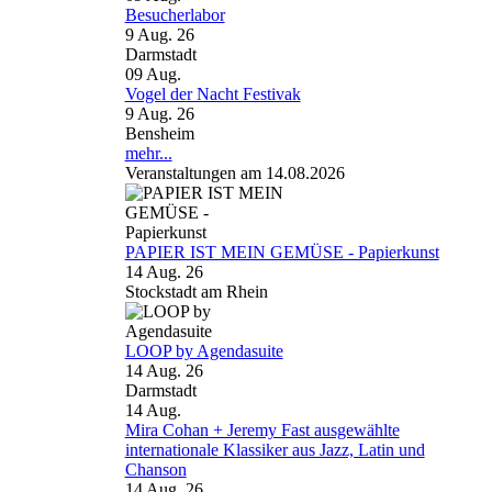
Besucherlabor
9 Aug. 26
Darmstadt
09
Aug.
Vogel der Nacht Festivak
9 Aug. 26
Bensheim
mehr...
Veranstaltungen am 14.08.2026
PAPIER IST MEIN GEMÜSE - Papierkunst
14 Aug. 26
Stockstadt am Rhein
LOOP by Agendasuite
14 Aug. 26
Darmstadt
14
Aug.
Mira Cohan + Jeremy Fast ausgewählte
internationale Klassiker aus Jazz, Latin und
Chanson
14 Aug. 26