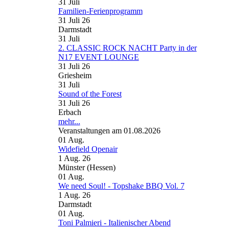
31
Juli
Familien-Ferienprogramm
31 Juli 26
Darmstadt
31
Juli
2. CLASSIC ROCK NACHT Party in der
N17 EVENT LOUNGE
31 Juli 26
Griesheim
31
Juli
Sound of the Forest
31 Juli 26
Erbach
mehr...
Veranstaltungen am 01.08.2026
01
Aug.
Widefield Openair
1 Aug. 26
Münster (Hessen)
01
Aug.
We need Soul! - Topshake BBQ Vol. 7
1 Aug. 26
Darmstadt
01
Aug.
Toni Palmieri - Italienischer Abend