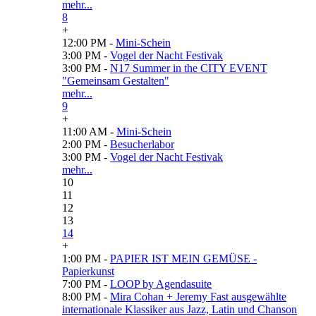
mehr...
8
+
12:00 PM -
Mini-Schein
3:00 PM -
Vogel der Nacht Festivak
3:00 PM -
N17 Summer in the CITY EVENT
"Gemeinsam Gestalten"
mehr...
9
+
11:00 AM -
Mini-Schein
2:00 PM -
Besucherlabor
3:00 PM -
Vogel der Nacht Festivak
mehr...
10
11
12
13
14
+
1:00 PM -
PAPIER IST MEIN GEMÜSE -
Papierkunst
7:00 PM -
LOOP by Agendasuite
8:00 PM -
Mira Cohan + Jeremy Fast ausgewählte
internationale Klassiker aus Jazz, Latin und Chanson