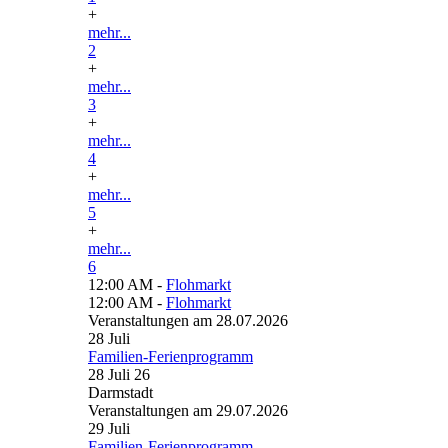
+
mehr...
2
+
mehr...
3
+
mehr...
4
+
mehr...
5
+
mehr...
6
12:00 AM -
Flohmarkt
12:00 AM -
Flohmarkt
Veranstaltungen am 28.07.2026
28
Juli
Familien-Ferienprogramm
28 Juli 26
Darmstadt
Veranstaltungen am 29.07.2026
29
Juli
Familien-Ferienprogramm