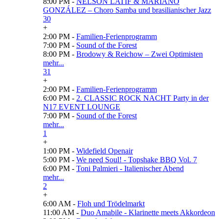
8:00 PM -
NELSON LATIF & MARIANO
GONZÁLEZ – Choro Samba und brasilianischer Jazz
30
+
2:00 PM -
Familien-Ferienprogramm
7:00 PM -
Sound of the Forest
8:00 PM -
Brodowy & Reichow – Zwei Optimisten
mehr...
31
+
2:00 PM -
Familien-Ferienprogramm
6:00 PM -
2. CLASSIC ROCK NACHT Party in der
N17 EVENT LOUNGE
7:00 PM -
Sound of the Forest
mehr...
1
+
1:00 PM -
Widefield Openair
5:00 PM -
We need Soul! - Topshake BBQ Vol. 7
6:00 PM -
Toni Palmieri - Italienischer Abend
mehr...
2
+
6:00 AM -
Floh und Trödelmarkt
11:00 AM -
Duo Amabile - Klarinette meets Akkordeon