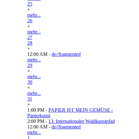
25
+
mehr...
26
+
mehr...
27
28
+
12:00 AM -
de//fragmented
mehr...
29
+
mehr...
30
+
mehr...
31
+
1:00 PM -
PAPIER IST MEIN GEMÜSE -
Papierkunst
2:00 PM -
13. Internationaler Waldkunstpfad
12:00 AM -
de//fragmented
mehr...
1