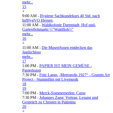
mehr...
15
+
9:00 AM -
Hygiene Sachkundekurs 40 Std. nach
InfHygVO Hessen,
11:00 AM -
Waldkolonie Darmstadt, Hof und-
Gartenflohmarkt \\\"Waldfloh\\\"
mehr...
16
+
11:00 AM -
Die MusenSusen entdecken das
Jagdschloss
mehr...
17
1:00 PM -
PAPIER IST MEIN GEMÜSE -
Papierkunst
7:30 PM -
Fritz Langs „Metropolis 1927“ - Gramm Art
Project - Stummfilm mit Livemusik
18
19
7:00 PM -
Merck-Sommerperlen: Curse
7:30 PM -
Johannes Zang: Vortrag, Lesung und
Gespräch zu Christen in Palästina
20
+