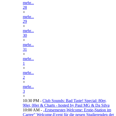
mehr...
28
+
mehr...
29
+
mehr...
30
+
mehr...
31
+
mehr...
1
+
mehr...
2
+
mehr...
3
+
10:30 PM -
Club Sounds: Bad Taste! Special: 80er,
90er, 00er & Charts - hosted by Paul MG & Da Silva
10:00 AM -
„Erstsemester-Welcome: Erstie-Station im
Carree“ Welcome-Event für die neuen Studierenden der