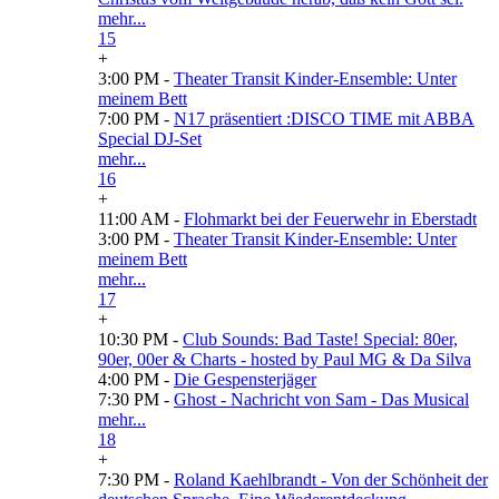
mehr...
15
+
3:00 PM -
Theater Transit Kinder-Ensemble: Unter
meinem Bett
7:00 PM -
N17 präsentiert :DISCO TIME mit ABBA
Special DJ-Set
mehr...
16
+
11:00 AM -
Flohmarkt bei der Feuerwehr in Eberstadt
3:00 PM -
Theater Transit Kinder-Ensemble: Unter
meinem Bett
mehr...
17
+
10:30 PM -
Club Sounds: Bad Taste! Special: 80er,
90er, 00er & Charts - hosted by Paul MG & Da Silva
4:00 PM -
Die Gespensterjäger
7:30 PM -
Ghost - Nachricht von Sam - Das Musical
mehr...
18
+
7:30 PM -
Roland Kaehlbrandt - Von der Schönheit der