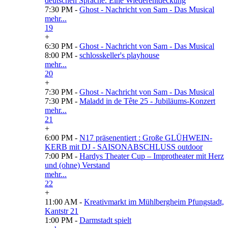
deutschen Sprache. Eine Wiederentdeckung
7:30 PM -
Ghost - Nachricht von Sam - Das Musical
mehr...
19
+
6:30 PM -
Ghost - Nachricht von Sam - Das Musical
8:00 PM -
schlosskeller's playhouse
mehr...
20
+
7:30 PM -
Ghost - Nachricht von Sam - Das Musical
7:30 PM -
Maladd in de Tête 25 - Jubiläums-Konzert
mehr...
21
+
6:00 PM -
N17 präsenentiert : Große GLÜHWEIN-
KERB mit DJ - SAISONABSCHLUSS outdoor
7:00 PM -
Hardys Theater Cup – Improtheater mit Herz
und (ohne) Verstand
mehr...
22
+
11:00 AM -
Kreativmarkt im Mühlbergheim Pfungstadt,
Kantstr 21
1:00 PM -
Darmstadt spielt