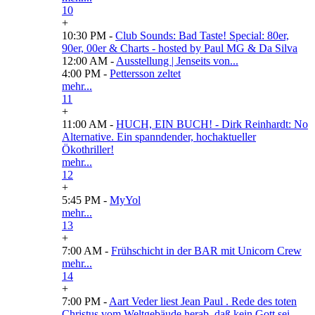
10
+
10:30 PM -
Club Sounds: Bad Taste! Special: 80er,
90er, 00er & Charts - hosted by Paul MG & Da Silva
12:00 AM -
Ausstellung | Jenseits von...
4:00 PM -
Pettersson zeltet
mehr...
11
+
11:00 AM -
HUCH, EIN BUCH! - Dirk Reinhardt: No
Alternative. Ein spanndender, hochaktueller
Ökothriller!
mehr...
12
+
5:45 PM -
MyYol
mehr...
13
+
7:00 AM -
Frühschicht in der BAR mit Unicorn Crew
mehr...
14
+
7:00 PM -
Aart Veder liest Jean Paul . Rede des toten
Christus vom Weltgebäude herab, daß kein Gott sei.