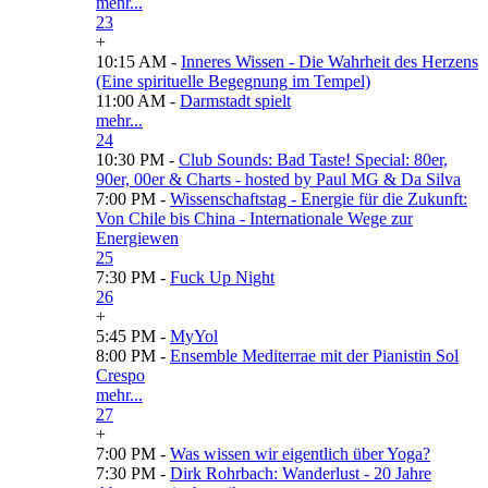
mehr...
23
+
10:15 AM -
Inneres Wissen - Die Wahrheit des Herzens
(Eine spirituelle Begegnung im Tempel)
11:00 AM -
Darmstadt spielt
mehr...
24
10:30 PM -
Club Sounds: Bad Taste! Special: 80er,
90er, 00er & Charts - hosted by Paul MG & Da Silva
7:00 PM -
Wissenschaftstag - Energie für die Zukunft:
Von Chile bis China - Internationale Wege zur
Energiewen
25
7:30 PM -
Fuck Up Night
26
+
5:45 PM -
MyYol
8:00 PM -
Ensemble Mediterrae mit der Pianistin Sol
Crespo
mehr...
27
+
7:00 PM -
Was wissen wir eigentlich über Yoga?
7:30 PM -
Dirk Rohrbach: Wanderlust - 20 Jahre