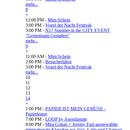
mehr...
8
+
12:00 PM -
Mini-Schein
3:00 PM -
Vogel der Nacht Festivak
3:00 PM -
N17 Summer in the CITY EVENT
"Gemeinsam Gestalten"
mehr...
9
+
11:00 AM -
Mini-Schein
2:00 PM -
Besucherlabor
3:00 PM -
Vogel der Nacht Festivak
mehr...
10
11
12
13
14
+
1:00 PM -
PAPIER IST MEIN GEMÜSE -
Papierkunst
7:00 PM -
LOOP by Agendasuite
8:00 PM -
Mira Cohan + Jeremy Fast ausgewählte
internationale Klassiker aus Jazz, Latin und Chanson