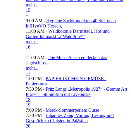
mehr...
15
+
9:00 AM -
Hygiene Sachkundekurs 40 Std. nach
InfHygVO Hessen,
11:00 AM -
Waldkolonie Darmstadt, Hof und-
Gartenflohmarkt \\\"Waldfloh\\\"
mehr...
16
+
11:00 AM -
Die MusenSusen entdecken das
Jagdschloss
mehr...
17
1:00 PM -
PAPIER IST MEIN GEMÜSE -
Papierkunst
7:30 PM -
Fritz Langs „Metropolis 1927“ - Gramm Art
Project - Stummfilm mit Livemusik
18
19
7:00 PM -
Merck-Sommerperlen: Curse
7:30 PM -
Johannes Zang: Vortrag, Lesung und
Gespräch zu Christen in Palästina
20