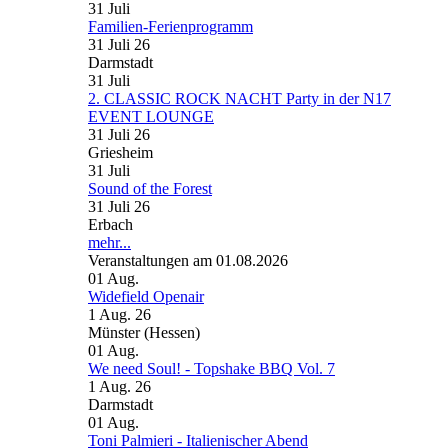
31
Juli
Familien-Ferienprogramm
31 Juli 26
Darmstadt
31
Juli
2. CLASSIC ROCK NACHT Party in der N17
EVENT LOUNGE
31 Juli 26
Griesheim
31
Juli
Sound of the Forest
31 Juli 26
Erbach
mehr...
Veranstaltungen am 01.08.2026
01
Aug.
Widefield Openair
1 Aug. 26
Münster (Hessen)
01
Aug.
We need Soul! - Topshake BBQ Vol. 7
1 Aug. 26
Darmstadt
01
Aug.
Toni Palmieri - Italienischer Abend