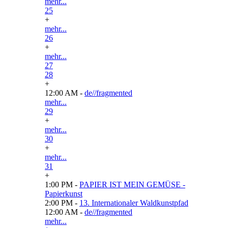
mehr...
25
+
mehr...
26
+
mehr...
27
28
+
12:00 AM -
de//fragmented
mehr...
29
+
mehr...
30
+
mehr...
31
+
1:00 PM -
PAPIER IST MEIN GEMÜSE -
Papierkunst
2:00 PM -
13. Internationaler Waldkunstpfad
12:00 AM -
de//fragmented
mehr...