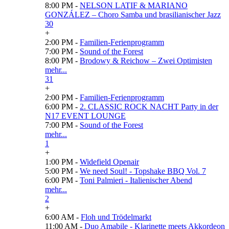
8:00 PM -
NELSON LATIF & MARIANO
GONZÁLEZ – Choro Samba und brasilianischer Jazz
30
+
2:00 PM -
Familien-Ferienprogramm
7:00 PM -
Sound of the Forest
8:00 PM -
Brodowy & Reichow – Zwei Optimisten
mehr...
31
+
2:00 PM -
Familien-Ferienprogramm
6:00 PM -
2. CLASSIC ROCK NACHT Party in der
N17 EVENT LOUNGE
7:00 PM -
Sound of the Forest
mehr...
1
+
1:00 PM -
Widefield Openair
5:00 PM -
We need Soul! - Topshake BBQ Vol. 7
6:00 PM -
Toni Palmieri - Italienischer Abend
mehr...
2
+
6:00 AM -
Floh und Trödelmarkt
11:00 AM -
Duo Amabile - Klarinette meets Akkordeon