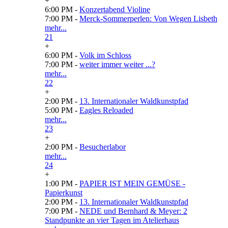
+
6:00 PM -
Konzertabend Violine
7:00 PM -
Merck-Sommerperlen: Von Wegen Lisbeth
mehr...
21
+
6:00 PM -
Volk im Schloss
7:00 PM -
weiter immer weiter ...?
mehr...
22
+
2:00 PM -
13. Internationaler Waldkunstpfad
5:00 PM -
Eagles Reloaded
mehr...
23
+
2:00 PM -
Besucherlabor
mehr...
24
+
1:00 PM -
PAPIER IST MEIN GEMÜSE -
Papierkunst
2:00 PM -
13. Internationaler Waldkunstpfad
7:00 PM -
NEDE und Bernhard & Meyer: 2
Standpunkte an vier Tagen im Atelierhaus