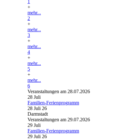
1
+
mehr...
2
+
mehr...
3
+
mehr...
4
+
mehr...
5
+
mehr...
6
Veranstaltungen am 28.07.2026
28
Juli
Familien-Ferienprogramm
28 Juli 26
Darmstadt
Veranstaltungen am 29.07.2026
29
Juli
Familien-Ferienprogramm
29 Juli 26