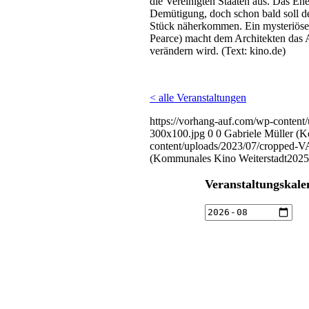
die Vereinigten Staaten aus. Das Eh
Demütigung, doch schon bald soll de
Stück näherkommen. Ein mysteriös
Pearce) macht dem Architekten das 
verändern wird. (Text: kino.de)
< alle Veranstaltungen
https://vorhang-auf.com/wp-conte
300x100.jpg
0
0
Gabriele Müller (
content/uploads/2023/07/cropped
(Kommunales Kino Weiterstadt
2025
Veranstaltungskale