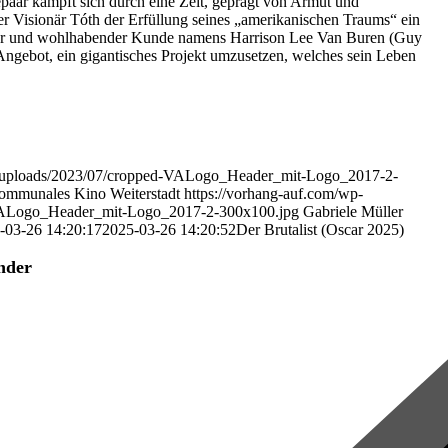
epaar kämpft sich durch eine Zeit, geprägt von Armut und
r Visionär Tóth der Erfüllung seines „amerikanischen Traums“ ein
er und wohlhabender Kunde namens Harrison Lee Van Buren (Guy
Angebot, ein gigantisches Projekt umzusetzen, welches sein Leben
nt/uploads/2023/07/cropped-VALogo_Header_mit-Logo_2017-2-
Kommunales Kino Weiterstadt
https://vorhang-auf.com/wp-
-VALogo_Header_mit-Logo_2017-2-300x100.jpg
Gabriele Müller
-03-26 14:20:17
2025-03-26 14:20:52
Der Brutalist (Oscar 2025)
nder