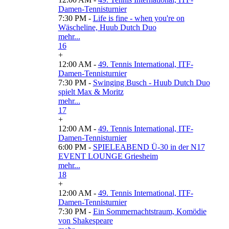
Damen-Tennisturnier
7:30 PM -
Life is fine - when you're on
Wäscheline, Huub Dutch Duo
mehr...
16
+
12:00 AM -
49. Tennis International, ITF-
Damen-Tennisturnier
7:30 PM -
Swinging Busch - Huub Dutch Duo
spielt Max & Moritz
mehr...
17
+
12:00 AM -
49. Tennis International, ITF-
Damen-Tennisturnier
6:00 PM -
SPIELEABEND Ü-30 in der N17
EVENT LOUNGE Griesheim
mehr...
18
+
12:00 AM -
49. Tennis International, ITF-
Damen-Tennisturnier
7:30 PM -
Ein Sommernachtstraum, Komödie
von Shakespeare