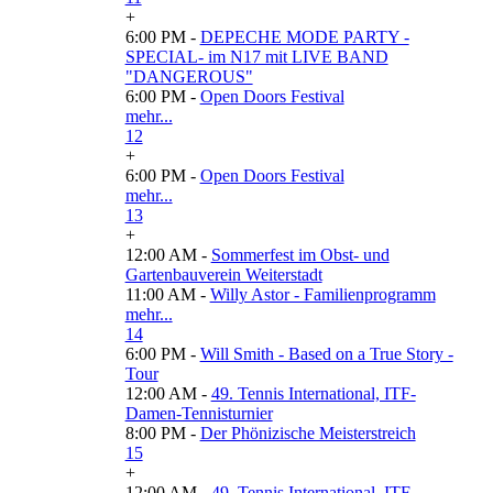
+
6:00 PM -
DEPECHE MODE PARTY -
SPECIAL- im N17 mit LIVE BAND
"DANGEROUS"
6:00 PM -
Open Doors Festival
mehr...
12
+
6:00 PM -
Open Doors Festival
mehr...
13
+
12:00 AM -
Sommerfest im Obst- und
Gartenbauverein Weiterstadt
11:00 AM -
Willy Astor - Familienprogramm
mehr...
14
6:00 PM -
Will Smith - Based on a True Story -
Tour
12:00 AM -
49. Tennis International, ITF-
Damen-Tennisturnier
8:00 PM -
Der Phönizische Meisterstreich
15
+
12:00 AM -
49. Tennis International, ITF-