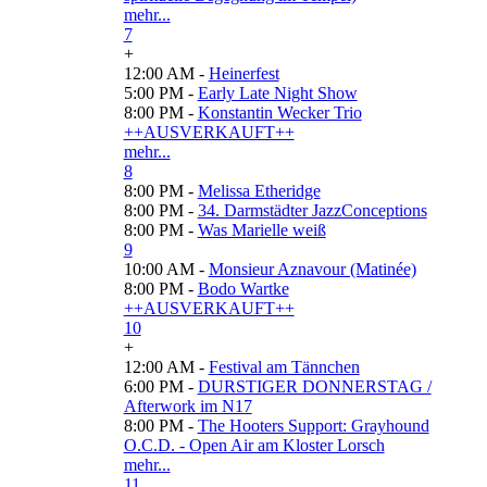
mehr...
7
+
12:00 AM -
Heinerfest
5:00 PM -
Early Late Night Show
8:00 PM -
Konstantin Wecker Trio
++AUSVERKAUFT++
mehr...
8
8:00 PM -
Melissa Etheridge
8:00 PM -
34. Darmstädter JazzConceptions
8:00 PM -
Was Marielle weiß
9
10:00 AM -
Monsieur Aznavour (Matinée)
8:00 PM -
Bodo Wartke
++AUSVERKAUFT++
10
+
12:00 AM -
Festival am Tännchen
6:00 PM -
DURSTIGER DONNERSTAG /
Afterwork im N17
8:00 PM -
The Hooters Support: Grayhound
O.C.D. - Open Air am Kloster Lorsch
mehr...
11