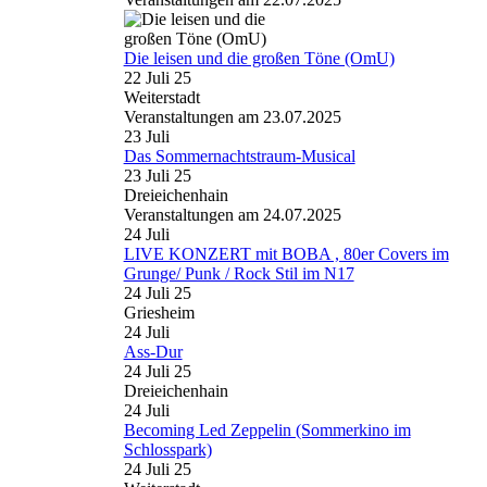
Die leisen und die großen Töne (OmU)
22 Juli 25
Weiterstadt
Veranstaltungen am 23.07.2025
23
Juli
Das Sommernachtstraum-Musical
23 Juli 25
Dreieichenhain
Veranstaltungen am 24.07.2025
24
Juli
LIVE KONZERT mit BOBA , 80er Covers im
Grunge/ Punk / Rock Stil im N17
24 Juli 25
Griesheim
24
Juli
Ass-Dur
24 Juli 25
Dreieichenhain
24
Juli
Becoming Led Zeppelin (Sommerkino im
Schlosspark)
24 Juli 25