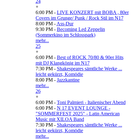
24
+
6:00 PM -
LIVE KONZERT mit BOBA , 80er
Covers im Grunge/ Punk / Rock Stil im N17
8:00 PM -
Ass-Dur
9:30 PM -
Becoming Led Zeppelin
(Sommerkino im Schlosspark)
mehr...
25
+
6:00 PM -
Best of ROCK 70/80 & 90er Hits
mit DJ Klangkönig im N17
7:30 PM -
Shakespeares sämtliche Werke ...
leicht gekürzt, Komödie
8:00 PM -
Jazzkantine
mehr...
26
+
6:00 PM -
Toni Palmieri - Italienischer Abend
6:00 PM -
N 17 EVENT LOUNGE -
"SOMMERFEST 2025" - Latin American
Music mit XILOA Band
7:30 PM -
Shakespeares sämtliche Werke ...
leicht gekürzt, Komödie
mehr...