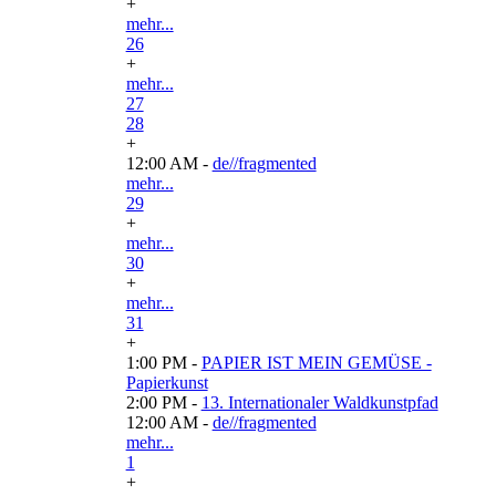
+
mehr...
26
+
mehr...
27
28
+
12:00 AM -
de//fragmented
mehr...
29
+
mehr...
30
+
mehr...
31
+
1:00 PM -
PAPIER IST MEIN GEMÜSE -
Papierkunst
2:00 PM -
13. Internationaler Waldkunstpfad
12:00 AM -
de//fragmented
mehr...
1
+