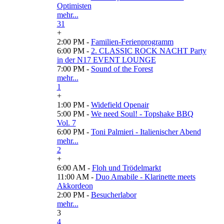
Optimisten
mehr...
31
+
2:00 PM -
Familien-Ferienprogramm
6:00 PM -
2. CLASSIC ROCK NACHT Party
in der N17 EVENT LOUNGE
7:00 PM -
Sound of the Forest
mehr...
1
+
1:00 PM -
Widefield Openair
5:00 PM -
We need Soul! - Topshake BBQ
Vol. 7
6:00 PM -
Toni Palmieri - Italienischer Abend
mehr...
2
+
6:00 AM -
Floh und Trödelmarkt
11:00 AM -
Duo Amabile - Klarinette meets
Akkordeon
2:00 PM -
Besucherlabor
mehr...
3
4