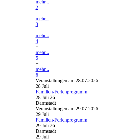
mehr...
2
+
mehr...
3
+
mehr...
4
+
mehr...
5
+
mehr...
6
Veranstaltungen am 28.07.2026
28
Juli
Familien-Ferienprogramm
28 Juli 26
Darmstadt
Veranstaltungen am 29.07.2026
29
Juli
Familien-Ferienprogramm
29 Juli 26
Darmstadt
29
Juli