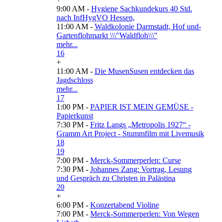
9:00 AM -
Hygiene Sachkundekurs 40 Std.
nach InfHygVO Hessen,
11:00 AM -
Waldkolonie Darmstadt, Hof und-
Gartenflohmarkt \\\"Waldfloh\\\"
mehr...
16
+
11:00 AM -
Die MusenSusen entdecken das
Jagdschloss
mehr...
17
1:00 PM -
PAPIER IST MEIN GEMÜSE -
Papierkunst
7:30 PM -
Fritz Langs „Metropolis 1927“ -
Gramm Art Project - Stummfilm mit Livemusik
18
19
7:00 PM -
Merck-Sommerperlen: Curse
7:30 PM -
Johannes Zang: Vortrag, Lesung
und Gespräch zu Christen in Palästina
20
+
6:00 PM -
Konzertabend Violine
7:00 PM -
Merck-Sommerperlen: Von Wegen