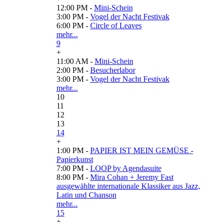
12:00 PM -
Mini-Schein
3:00 PM -
Vogel der Nacht Festivak
6:00 PM -
Circle of Leaves
mehr...
9
+
11:00 AM -
Mini-Schein
2:00 PM -
Besucherlabor
3:00 PM -
Vogel der Nacht Festivak
mehr...
10
11
12
13
14
+
1:00 PM -
PAPIER IST MEIN GEMÜSE -
Papierkunst
7:00 PM -
LOOP by Agendasuite
8:00 PM -
Mira Cohan + Jeremy Fast
ausgewählte internationale Klassiker aus Jazz,
Latin und Chanson
mehr...
15
+