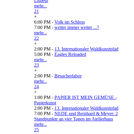
Lisbeth
mehr...
21
+
6:00 PM -
Volk im Schloss
7:00 PM -
weiter immer weiter ...?
mehr...
22
+
2:00 PM -
13. Internationaler Waldkunstpfad
5:00 PM -
Eagles Reloaded
mehr...
23
+
2:00 PM -
Besucherlabor
mehr...
24
+
1:00 PM -
PAPIER IST MEIN GEMÜSE -
Papierkunst
2:00 PM -
13. Internationaler Waldkunstpfad
7:00 PM -
NEDE und Bernhard & Meyer: 2
Standpunkte an vier Tagen im Atelierhaus
mehr...
25