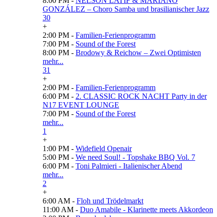
8:00 PM -
NELSON LATIF & MARIANO
GONZÁLEZ – Choro Samba und brasilianischer Jazz
30
+
2:00 PM -
Familien-Ferienprogramm
7:00 PM -
Sound of the Forest
8:00 PM -
Brodowy & Reichow – Zwei Optimisten
mehr...
31
+
2:00 PM -
Familien-Ferienprogramm
6:00 PM -
2. CLASSIC ROCK NACHT Party in der
N17 EVENT LOUNGE
7:00 PM -
Sound of the Forest
mehr...
1
+
1:00 PM -
Widefield Openair
5:00 PM -
We need Soul! - Topshake BBQ Vol. 7
6:00 PM -
Toni Palmieri - Italienischer Abend
mehr...
2
+
6:00 AM -
Floh und Trödelmarkt
11:00 AM -
Duo Amabile - Klarinette meets Akkordeon