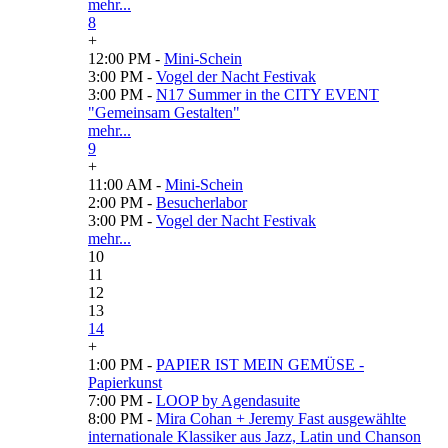
mehr...
8
+
12:00 PM -
Mini-Schein
3:00 PM -
Vogel der Nacht Festivak
3:00 PM -
N17 Summer in the CITY EVENT
"Gemeinsam Gestalten"
mehr...
9
+
11:00 AM -
Mini-Schein
2:00 PM -
Besucherlabor
3:00 PM -
Vogel der Nacht Festivak
mehr...
10
11
12
13
14
+
1:00 PM -
PAPIER IST MEIN GEMÜSE -
Papierkunst
7:00 PM -
LOOP by Agendasuite
8:00 PM -
Mira Cohan + Jeremy Fast ausgewählte
internationale Klassiker aus Jazz, Latin und Chanson