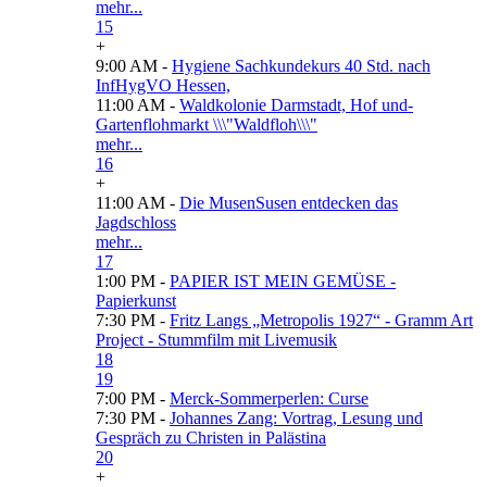
mehr...
15
+
9:00 AM -
Hygiene Sachkundekurs 40 Std. nach
InfHygVO Hessen,
11:00 AM -
Waldkolonie Darmstadt, Hof und-
Gartenflohmarkt \\\"Waldfloh\\\"
mehr...
16
+
11:00 AM -
Die MusenSusen entdecken das
Jagdschloss
mehr...
17
1:00 PM -
PAPIER IST MEIN GEMÜSE -
Papierkunst
7:30 PM -
Fritz Langs „Metropolis 1927“ - Gramm Art
Project - Stummfilm mit Livemusik
18
19
7:00 PM -
Merck-Sommerperlen: Curse
7:30 PM -
Johannes Zang: Vortrag, Lesung und
Gespräch zu Christen in Palästina
20
+