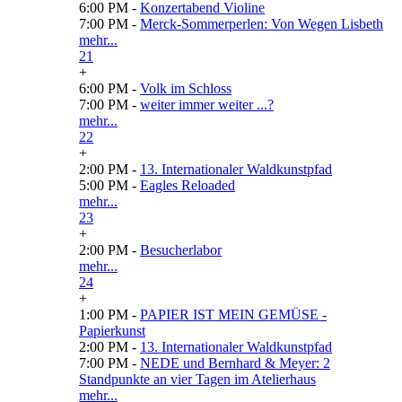
6:00 PM -
Konzertabend Violine
7:00 PM -
Merck-Sommerperlen: Von Wegen Lisbeth
mehr...
21
+
6:00 PM -
Volk im Schloss
7:00 PM -
weiter immer weiter ...?
mehr...
22
+
2:00 PM -
13. Internationaler Waldkunstpfad
5:00 PM -
Eagles Reloaded
mehr...
23
+
2:00 PM -
Besucherlabor
mehr...
24
+
1:00 PM -
PAPIER IST MEIN GEMÜSE -
Papierkunst
2:00 PM -
13. Internationaler Waldkunstpfad
7:00 PM -
NEDE und Bernhard & Meyer: 2
Standpunkte an vier Tagen im Atelierhaus
mehr...