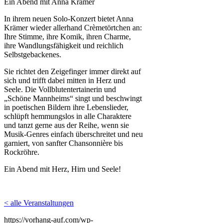
Ein Abend mit Anna Krämer
In ihrem neuen Solo-Konzert bietet Anna
Krämer wieder allerhand Crèmetörtchen an:
Ihre Stimme, ihre Komik, ihren Charme,
ihre Wandlungsfähigkeit und reichlich
Selbstgebackenes.
Sie richtet den Zeigefinger immer direkt auf
sich und trifft dabei mitten in Herz und
Seele. Die Vollblutentertainerin und
„Schöne Mannheims“ singt und beschwingt
in poetischen Bildern ihre Lebenslieder,
schlüpft hemmungslos in alle Charaktere
und tanzt gerne aus der Reihe, wenn sie
Musik-Genres einfach überschreitet und neu
garniert, von sanfter Chansonnière bis
Rockröhre.
Ein Abend mit Herz, Hirn und Seele!
< alle Veranstaltungen
https://vorhang-auf.com/wp-