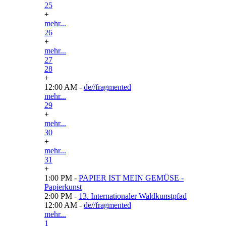
25
+
mehr...
26
+
mehr...
27
28
+
12:00 AM -
de//fragmented
mehr...
29
+
mehr...
30
+
mehr...
31
+
1:00 PM -
PAPIER IST MEIN GEMÜSE -
Papierkunst
2:00 PM -
13. Internationaler Waldkunstpfad
12:00 AM -
de//fragmented
mehr...
1