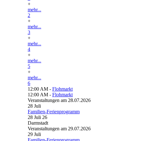
+
mehr...
2
+
mehr...
3
+
mehr...
4
+
mehr...
5
+
mehr...
6
12:00 AM -
Flohmarkt
12:00 AM -
Flohmarkt
Veranstaltungen am 28.07.2026
28
Juli
Familien-Ferienprogramm
28 Juli 26
Darmstadt
Veranstaltungen am 29.07.2026
29
Juli
Familien-Ferienprogramm